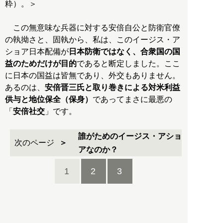
粋）。＞
この無意味な兵器に対する安倍自公と防衛官僚
の執拗さと、固執から、私は、このイージス・ア
ショア日本配備が
日本防衛ではなく、合衆国の国
益のためだけが目的
であると断定しました。ここ
に日本の国益は皆無であり、外交もありません。
あるのは、
安倍晋三氏と取り巻きによる対米利益
供与と地位保全（保身）
であってまさに最悪の
「
安倍社交
」です。
誰がためのイージス・アショ
次のページ
アなのか？
1
2
3