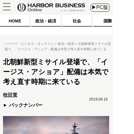
▶PC版
HOME
政治・経済
社会
国際
ハーバー・ビジネス・オンライン
政治・経済
北朝鮮新型ミサイル登
場で、「イージス・アショア」配備は本気で考え直す時期に来ている
北朝鮮新型ミサイル登場で、「イ
ージス・アショア」配備は本気で
考え直す時期に来ている
牧田寛
2019.09.16
バックナンバー