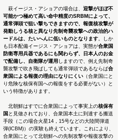
萩イージス・アショアの場合は、
迎撃がほぼ不
可能かつ極めて高い命中精度のSRBMによって、
通常弾頭で狙い撃ちできますので、報復核攻撃が
発動しうる核と異なり先制奇襲攻撃への政治的ハ
ードルは、たいへんに低いものとなります
。しか
も日本配備イージス・アショアは、実態が
合衆国
防衛専用兵器であるにも関わらず、日本人のお金
で配備し、自衛隊が運用
しますので、例え先制奇
襲攻撃で吹き飛ばしても通常弾頭であるならば
合
衆国による報復の理由になりにくい
（合衆国にと
り危険な核保有国への報復をする必要がない）と
いう特徴があります。
北朝鮮はすでに合衆国によって事実上の
核保有
国
と見做されており、合衆国本土に到達する搬送
手段（この場合火星14，15号などの大陸間弾道
弾(ICBM)）の実験も終えています。これにより、
合衆国にとって北朝鮮への先制攻撃や報復攻撃の