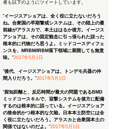
者も以下のようにツイートしています。
”
イージスアショアは、全く役に立たないだろう
ね。合衆国の早期警戒システムは、その陸上の最
前線がアラスカで、本土ははるか後方。イージス
アショアは、その固定観念に引っ張られた誤った
根本的に代物だろ思うよ。ミッドコースディフェ
ンスを、MRBM/IRBM落下領域に展開しても無意
味。
”
2017年5月1日
”
後代、イージスアショアは、トンデモ兵器の仲
間入りだろう。
”
2017年5月1日
”
探知距離と、反応時間が最大の問題であるBMD
ミッドコースキルで、迎撃システムを後方に配備
するのは根本的に誤っている。イージスアショア
の致命的かつ根本的な欠陥。日本本土防空には全
く役に立たないだろう。アラスカと合衆国本土の
関係ではないのだよ。
”
2017年5月1日