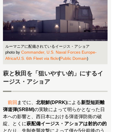
ルーマニアに配備されているイージス・アショア
Commander, U.S. Naval Forces Europe-
photo by
Africa/U.S. 6th Fleet via flickr
Public Domain
(
)
萩と秋田を「狙いやすい的」にするイ
ージス・アショア
前回
までに、
北朝鮮(DPRK)
による
新型短距離
弾道弾(SRBM)
の実験によって明らかとなった日
本への影響と、西日本における弾道弾防衛の破
綻、とくに
萩配備イージス・アショアは射的の的
となり、先制奇襲攻撃によって僅か5分前後のう