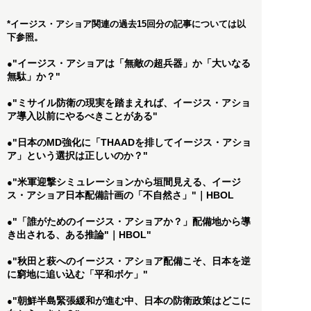
*イージス・アショア関連の過去15回分の記事については以
下参照。
"イージス・アショアは「無敵の超兵器」か「大いなる
●
無駄」か？"
"ミサイル防衛の現実を踏まえれば、イージス・アショ
●
ア導入以前にやるべきことがある"
"日本のMD強化に「THAADを排してイージス・アショ
●
ア」という選択は正しいのか？"
"米軍迎撃シミュレーションから垣間見える、イージ
●
ス・アショア日本配備計画の「不自然さ」"｜HBOL
"「誰がためのイージス・アショアか？」配備地から導
●
き出される、ある推論"｜HBOL"
"秋田と萩へのイージス・アショア配備こそ、日本を逆
●
に窮地に追い込む「平和ボケ」"
"朝鮮半島緊張緩和が進む中、日本の防衛政策はどこに
●