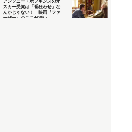
アンソニー・ホプキンスのオ
スカー受賞は「番狂わせ」な
んかじゃない！ 映画『ファ
ーザー』のここが凄い
カルチャー・スポーツ
2021.05.03
ヒナタカ
ネットで話題の「陰謀論チャ
ート」を徹底解説＆日本語訳
してみた
社会
2021.05.03
清義明
ロンドン再封鎖15週目。肥満
やペットに現れ出したニュー
ノーマル社会の歪み＜入江敦
彦の『足止め喰らい日記』
嫌々乍らReturns＞