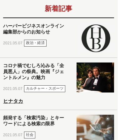
新着記事
ハーバービジネスオンライン
編集部からのお知らせ
政治・経済
2021.05.07
コロナ禍でむしろ沁みる「全
員悪人」の祭典。映画『ジェ
ントルメン』の魅力
カルチャー・スポーツ
2021.05.07
ヒナタカ
頻発する「検索汚染」とキー
ワードによる検索の限界
社会
2021.05.07