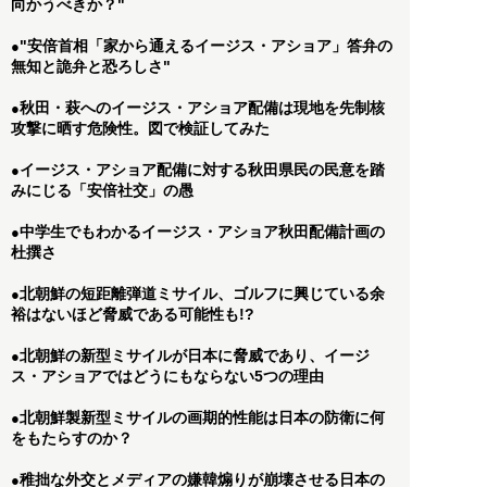
向かうべきか？"
"安倍首相「家から通えるイージス・アショア」答弁の
●
無知と詭弁と恐ろしさ"
秋田・萩へのイージス・アショア配備は現地を先制核
●
攻撃に晒す危険性。図で検証してみた
イージス・アショア配備に対する秋田県民の民意を踏
●
みにじる「安倍社交」の愚
中学生でもわかるイージス・アショア秋田配備計画の
●
杜撰さ
北朝鮮の短距離弾道ミサイル、ゴルフに興じている余
●
裕はないほど脅威である可能性も!?
北朝鮮の新型ミサイルが日本に脅威であり、イージ
●
ス・アショアではどうにもならない5つの理由
北朝鮮製新型ミサイルの画期的性能は日本の防衛に何
●
をもたらすのか？
稚拙な外交とメディアの嫌韓煽りが崩壊させる日本の
●