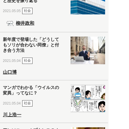
と歴史を振り返る
社会
2021.05.05
柳井政和
新年度で登場した「どうして
もソリが合わない同僚」と付
き合う方法
社会
2021.05.04
山口博
マンガでわかる「ウイルスの
変異」ってなに？
社会
2021.05.04
川上浩一