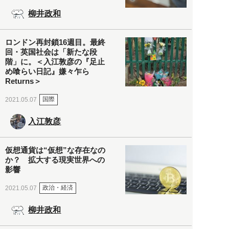
柳井政和
ロンドン再封鎖16週目。最終
回・英国社会は「新たな段
階」に。＜入江敦彦の『足止
め喰らい日記』嫌々乍ら
Returns＞
国際
2021.05.07
入江敦彦
仮想通貨は“仮想”な存在なの
か？ 拡大する現実世界への
影響
政治・経済
2021.05.07
柳井政和