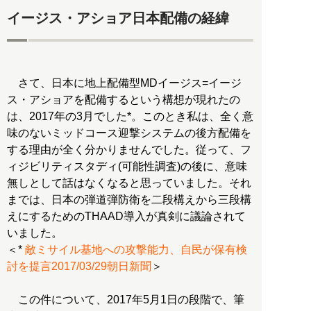
イージス・アショア日本配備の経緯
さて、日本に地上配備型MDイージス=イージ
ス・アショアを配備するという構想が現れたの
は、2017年の3月でした*。このとき私は、全く意
味のないミッドコース迎撃システムの後方配備を
する理由が全く分かりませんでした。従って、フ
ィジビリティスタディ(可能性調査)の後に、意味
無しとして話はなくなると思っていました。それ
までは、日本の弾道弾防衛を二段構えから三段構
えにするためのTHAAD導入が真剣に議論されて
いました。
＜*
敵ミサイル基地への攻撃能力、自民が保有検
討を提言2017/03/29朝日新聞
＞
この件について、2017年5月1日の段階で、筆