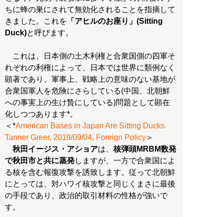
ちに蜂の巣にされて無効化されることを指摘して
きました。これを
「アヒルのお座り」(Sitting
Duck)
と呼びます。
これは、日本側の土木利権と合衆国側の四軍そ
れぞれの利権によって、日本では世界に類例なく
顕著であり、軍事上、戦略上の意味のない基地が
合衆国軍人を危険にさらしている(中国、北朝鮮
への事実上の生け贄にしている)問題として顕在
化しつつあります*。
＜*
American Bases in Japan Are Sitting Ducks
Tanner Greer, 2019/09/04, Foreign Policy
＞
秋田イージス・アショア
は、
核弾頭MRBM数発
で秋田市と共に蒸発
しますが、一方で合衆国によ
る核を含む報復攻撃を誘致します。従って北朝鮮
にとっては、対ハワイ核攻撃と同じくまさに最後
の手段であり、政治的取引材料の性格が強いで
す。