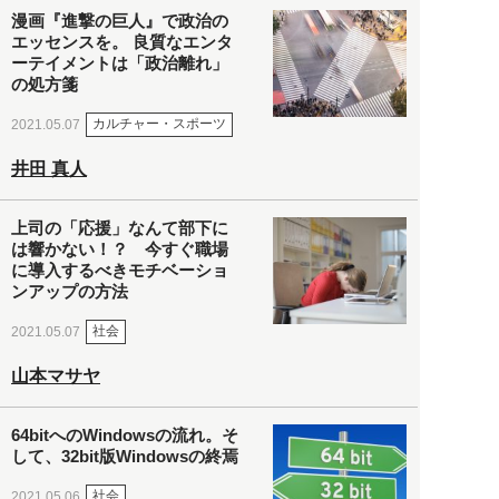
漫画『進撃の巨人』で政治の
エッセンスを。 良質なエンタ
ーテイメントは「政治離れ」
の処方箋
カルチャー・スポーツ
2021.05.07
井田 真人
上司の「応援」なんて部下に
は響かない！？ 今すぐ職場
に導入するべきモチベーショ
ンアップの方法
社会
2021.05.07
山本マサヤ
64bitへのWindowsの流れ。そ
して、32bit版Windowsの終焉
社会
2021.05.06