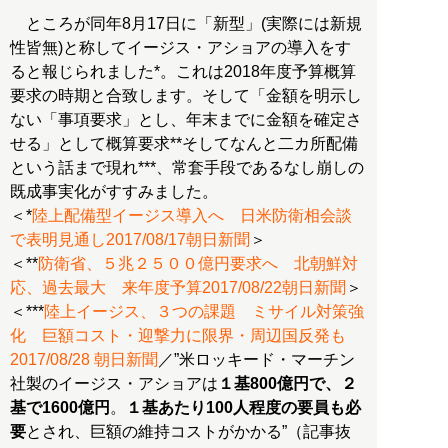
ところが同年8月17日に「新型」(実際には新規
性皆無)と称してイージス・アショアの導入をす
ると報じられました*。これは2018年度予算概算
要求の時期と合致します。そして「金額を明示し
ない「事項要求」とし、年末までに金額を確定さ
せる」として概算要求**そしてなんと二カ所配備
という話まで現れ***、常套手段であるなし崩しの
既成事実化がすすみました。
＜*
陸上配備型イージス導入へ 日米防衛相会談
で表明見通し2017/08/17朝日新聞
＞
＜**
防衛省、５兆２５００億円要求へ 北朝鮮対
応、過去最大 来年度予算2017/08/22朝日新聞
＞
＜***
陸上イージス、３つの課題 ミサイル対策強
化 巨額コスト・迎撃力に限界・周辺国反発も
2017/08/28 朝日新聞
／”米ロッキード・マーチン
社製のイージス・アショアは
１基800億円で、２
基で1600億円
。
１基あたり100人程度の要員も必
要
とされ、巨額の維持コストがかかる”（記事抜