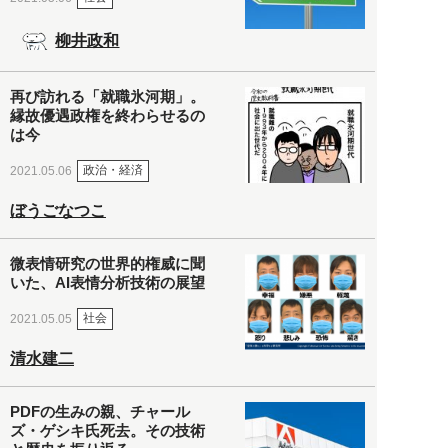
柳井政和
再び訪れる「就職氷河期」。
縁故優遇政権を終わらせるの
は今
政治・経済
2021.05.06
ぼうごなつこ
微表情研究の世界的権威に聞
いた、AI表情分析技術の展望
社会
2021.05.05
清水建二
PDFの生みの親、チャール
ズ・ゲシキ氏死去。その技術