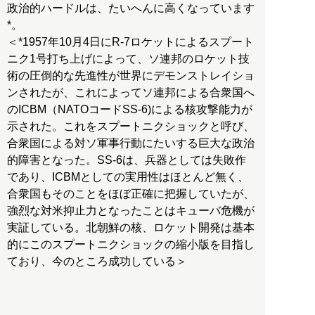
政治的ハードルは、たいへんに高くなっています
*。
＜*1957年10月4日にR-7ロケットによるスプート
ニク1号打ち上げによって、ソ連邦のロケット技
術の圧倒的な先進性が世界にデモンストレイショ
ンされたが、これによってソ連邦による合衆国へ
のICBM（NATOコードSS-6)による核攻撃能力が
示された。これをスプートニクショックと呼び、
合衆国による対ソ軍事行動にたいする巨大な政治
的障害となった。SS-6は、兵器としては失敗作
であり、ICBMとしての実用性はほとんど無く、
合衆国もそのことをほぼ正確に把握していたが、
強烈な対米抑止力となったことはキューバ危機が
実証している。北朝鮮の核、ロケット開発は基本
的にこのスプートニクショックの縮小版を目指し
ており、今のところ成功している＞