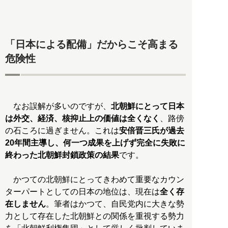
「日本による配備」だからこそ高まる
危険性
なお誤解が多いのですが、
北朝鮮にとって日本
は外交、経済、核抑止上の価値は全くなく
、路傍
の石ころに過ぎません。これは
安倍晋三氏が過去
20年間主導し、何一つ成果を上げず完全に失敗に
終わった北朝鮮封鎖政策の結果
です。
かつての北朝鮮にとってきわめて重要なカウン
ターパートとしての日本の地位は、現在は
全く存
在しません
。筆者はかつて、自民党内に大きな勢
力として存在した北朝鮮との関係を重視する勢力