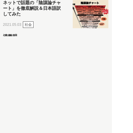
ネットで話題の「陰謀論チャ
ート」を徹底解説＆日本語訳
してみた
社会
2021.05.03
清義明
ロンドン再封鎖15週目。肥満
やペットに現れ出したニュー
ノーマル社会の歪み＜入江敦
彦の『足止め喰らい日記』
嫌々乍らReturns＞
社会
2021.05.02
入江敦彦
「ケーキの出前」に「高級ブ
ランドのサブスク」も――コ
ロナ禍のなか「進化」する百
貨店