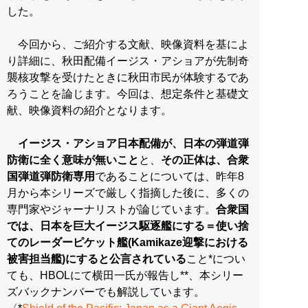
した。
今回から、ご紹介する文献、映像資料を基によ
り詳細に、秋田配備イージス・アショアが先制奇
襲核攻撃を受けたときに秋田市民が体験するであ
ろうことを論じます。今回は、想定条件と基礎文
献、映像資料の紹介となります。
イージス・アショア日本配備が、日本の弾道弾
防衛に全く意味が無いこと
と、
その正体は、合衆
国弾道弾防衛専用
であることについては、昨年8
月から本シリーズで厳しく指摘した後に、多くの
専門家やジャーナリストが論じています。
合衆国
では、日本を巨大イージス駆逐艦にする＝使い捨
てのレーダーピケット艦(Kamikaze迎撃における
被害担当艦)にすると公言されている
こと*につい
ても、HBOLにて横田一氏が報告し**、本シリー
ズバックナンバーでも解説しています。