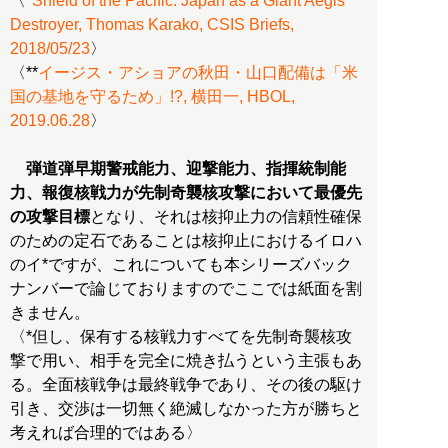
〈*
Shield of the Pacific: Japan as a Giant Aegis
Destroyer, Thomas Karako, CSIS Briefs,
2018/05/23
〉
〈**
イージス・アショアの秋田・山口配備は「米
国の基地を守るため」!?, 横田一, HBOL,
2019.06.28
〉
弾道弾早期警戒能力、迎撃能力、指揮統制能
力、報復核戦力が先制奇襲核攻撃において最優先
の攻撃目標
となり、それは核抑止力の信頼性確保
のための定石であることは核抑止におけるイロハ
のイ*ですが、これについても本シリーズバック
ナンバーで論じておりますのでここでは紙面を割
きません。
〈*但し、保有する核戦力すべてを先制奇襲核攻
撃で用い、相手を完全に焼き払うという主張もあ
る。全面核戦争は最終戦争であり、その後の駆け
引き、交渉は一切無く絶滅しなかった方が勝ちと
考えれば合理的ではある〉