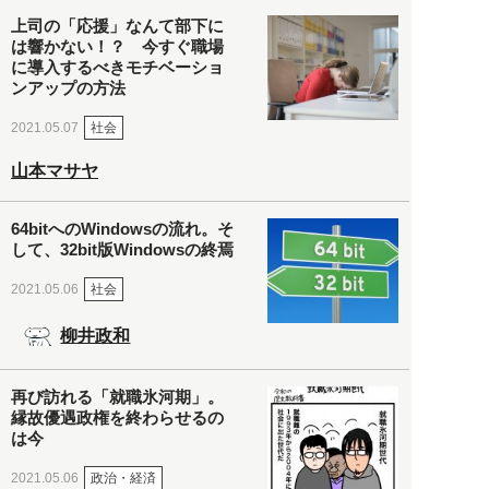
上司の「応援」なんて部下に
は響かない！？ 今すぐ職場
に導入するべきモチベーショ
ンアップの方法
社会
2021.05.07
山本マサヤ
64bitへのWindowsの流れ。そ
して、32bit版Windowsの終焉
社会
2021.05.06
柳井政和
再び訪れる「就職氷河期」。
縁故優遇政権を終わらせるの
は今
政治・経済
2021.05.06