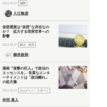
国際
2021.05.07
入江敦彦
仮想通貨は“仮想”な存在なの
か？ 拡大する現実世界への
影響
政治・経済
2021.05.07
柳井政和
漫画『進撃の巨人』で政治の
エッセンスを。 良質なエンタ
ーテイメントは「政治離れ」
の処方箋
カルチャー・スポーツ
2021.05.07
井田 真人