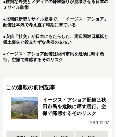
稚拙な外交とメディアの嫌韓煽りが崩壊させる日本の
●
ミサイル防衛
北朝鮮新型ミサイル登場で、「イージス・アショア」
●
配備は本気で考え直す時期に来ている
安倍「社交」が日本にもたらした、周辺国対日軍拡と
●
領土喪失と役立たずな兵器の支払い
イージス・アショア配備は秋田市民を危険に晒す愚
●
行。空撮で痛感するそのリスク
この連載の前回記事
イージス・アショア配備は秋
田市民を危険に晒す愚行。空
撮で痛感するそのリスク
2019.12.07