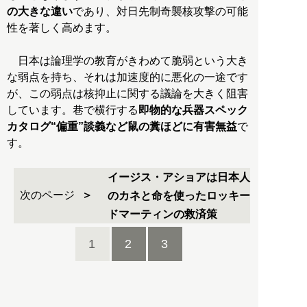
の大きな違い
であり、対日先制奇襲核攻撃の可能
性を著しく高めます。
日本は論理学の教育がきわめて脆弱という大き
な弱点を持ち、それは加速度的に悪化の一途です
が、この弱点は核抑止に関する議論を大きく阻害
しています。巷で横行する
即物的な兵器スペック
カタログ“偏重”談義など鼠の糞ほどに有害無益
で
す。
イージス・アショアは日本人
次のページ
のカネと命を使ったロッキー
ドマーティンの救済策
1
2
3