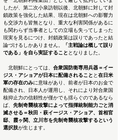
を「北朝鮮利権集団」として厳しく批判していま
したが、第二次小泉訪朝以後、北朝鮮に対して封
鎖政策を強化した結果、現在は北朝鮮への影響力
も交渉力も皆無となり、重大な利害関係があるに
も関わらず当事者としての立場も失ってしまった
現実を見るにつけ、封鎖政策は誤りであったと結
論づけるしかありません。
「主戦論は概して誤り
である」を自ら実証すること
となりました。
北朝鮮にとっては、
合衆国防衛専用兵器＝イー
ジス・アショアが日本に配備されること
と
在日米
軍の存在のみ
に意味があり、前者が日本のお金で
配備され、日本人が運用し、それにより対合衆国
核抑止力の信頼性が僅かでも揺らぐのであるなら
ば、
先制奇襲核攻撃によって指揮統制能力ごと消
滅させる＝秋田・萩イージス・アショア、首相官
邸、霞ヶ関、立川市を先制奇襲核攻撃するという
選択肢
が生じます。