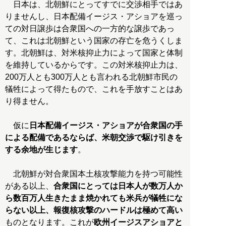
日本は、北朝鮮にとってすでに交渉相手ではあ
りませんし、日本配備イージス・アショアを巡っ
ての対日譲歩は合衆国への一方的な譲歩であっ
て、これは北朝鮮という国家の存亡を危うくしま
す。北朝鮮は、対米核抑止力によって国家と体制
を維持しているからです。この対米核抑止力は、
200万人とも300万人とも言われる北朝鮮市民の
犠牲によって得たもので、これを手放すことはあ
り得ません。
仮に
日本配備イージス・アショアが合衆国の手
による配備であるならば、米朝交渉で駆け引きを
する余地が生じます
。
北朝鮮が対合衆国本土核攻撃能力を持つ可能性
がある以上、
合衆国にとっては日本人が数万人か
ら数百万人生きたまま焼かれても米兵が犠牲にな
らない以上、報復核攻撃のハードルは極めて高い
ものとなります。これが
欧州イージスアショアと