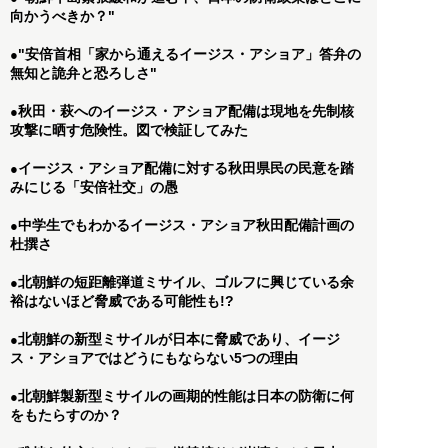
向かうべきか？"
"安倍首相「家から通えるイージス・アショア」答弁の
●
無知と詭弁と恐ろしさ"
秋田・萩へのイージス・アショア配備は現地を先制核
●
攻撃に晒す危険性。図で検証してみた
イージス・アショア配備に対する秋田県民の民意を踏
●
みにじる「安倍社交」の愚
中学生でもわかるイージス・アショア秋田配備計画の
●
杜撰さ
北朝鮮の短距離弾道ミサイル、ゴルフに興じている余
●
裕はないほど脅威である可能性も!?
北朝鮮の新型ミサイルが日本に脅威であり、イージ
●
ス・アショアではどうにもならない5つの理由
北朝鮮製新型ミサイルの画期的性能は日本の防衛に何
●
をもたらすのか？