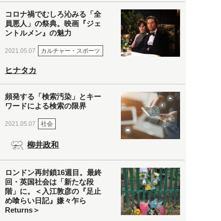
コロナ禍でむしろ沁みる「全
員悪人」の祭典。映画『ジェ
ントルメン』の魅力
カルチャー・スポーツ
2021.05.07
ヒナタカ
頻発する「検索汚染」とキー
ワードによる検索の限界
社会
2021.05.07
柳井政和
ロンドン再封鎖16週目。最終
回・英国社会は「新たな段
階」に。＜入江敦彦の『足止
め喰らい日記』嫌々乍ら
Returns＞