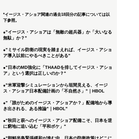
*イージス・アショア関連の過去18回分の記事については以
下参照。
"イージス・アショアは「無敵の超兵器」か「大いなる
●
無駄」か？"
"ミサイル防衛の現実を踏まえれば、イージス・アショ
●
ア導入以前にやるべきことがある"
"日本のMD強化に「THAADを排してイージス・アショ
●
ア」という選択は正しいのか？"
"米軍迎撃シミュレーションから垣間見える、イージ
●
ス・アショア日本配備計画の「不自然さ」"｜HBOL
"「誰がためのイージス・アショアか？」配備地から導
●
き出される、ある推論"｜HBOL"
"秋田と萩へのイージス・アショア配備こそ、日本を逆
●
に窮地に追い込む「平和ボケ」"
"朝鮮半島緊張緩和が進む中、日本の防衛政策はどこに
●