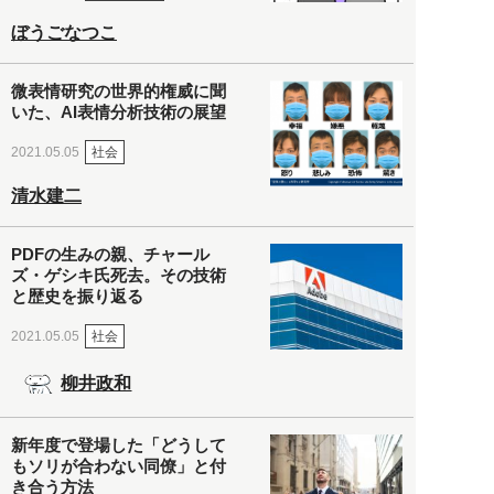
ぼうごなつこ
微表情研究の世界的権威に聞
いた、AI表情分析技術の展望
社会
2021.05.05
清水建二
PDFの生みの親、チャール
ズ・ゲシキ氏死去。その技術
と歴史を振り返る
社会
2021.05.05
柳井政和
新年度で登場した「どうして
もソリが合わない同僚」と付
き合う方法