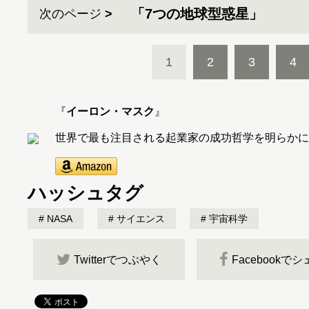
「7つの地球型惑星」
次のページ
1
2
3
4
『
イーロン・マスク
』
世界で最も注目される起業家の成功哲学を明らかに
ハッシュタグ
NASA
サイエンス
宇宙科学
Twitterでつぶやく
Facebookで