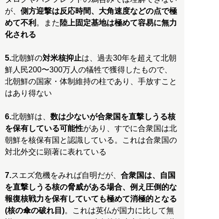
が、
側方迎撃は反応時間、大角速度などの点で極
めて不利
。また
陸上固定基地は極めて容易に無力
化される
5.
北朝鮮の
対米核抑止
は、過去30年を超えて北朝
鮮人民200〜300万人の犠牲で獲得したもので、
北朝鮮の国家・体制維持の柱であり、手放すこと
はあり得ない
6.
北朝鮮は、
数は少ないが合衆国を直撃しうる核
を保有している可能性
があり、すでに合衆国は北
朝鮮を核保有国と認識している。これは合衆国の
対北外交に顕著に表れている
7.
スエズ危機をみれば自明だが、
合衆国は、自国
を直撃しうる核の脅威がある場合、例え圧倒的な
報復核戦力を保有していても極めて消極的となる
(核の傘の破れ目)
。これは英仏が国力に比して無