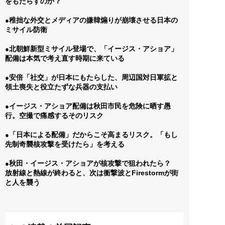
をもたらすのか？
稚拙な外交とメディアの嫌韓煽りが崩壊させる日本の
●
ミサイル防衛
北朝鮮新型ミサイル登場で、「イージス・アショア」
●
配備は本気で考え直す時期に来ている
安倍「社交」が日本にもたらした、周辺国対日軍拡と
●
領土喪失と役立たずな兵器の支払い
イージス・アショア配備は秋田市民を危険に晒す愚
●
行。空撮で痛感するそのリスク
「日本による配備」だからこそ高まるリスク。「もし
●
先制奇襲核攻撃を受けたら」を考える
秋田・イージス・アショアが核攻撃で狙われたら？
●
放射線と熱線が終わると、次は衝撃波とFirestormが街
と人を襲う