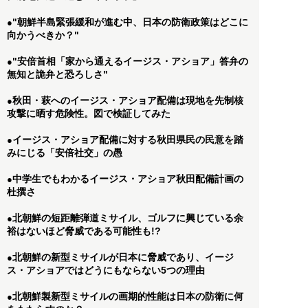
"朝鮮半島緊張緩和が進む中、日本の防衛政策はどこに
●
向かうべきか？"
"安倍首相「家から通えるイージス・アショア」答弁の
●
無知と詭弁と恐ろしさ"
秋田・萩へのイージス・アショア配備は現地を先制核
●
攻撃に晒す危険性。図で検証してみた
イージス・アショア配備に対する秋田県民の民意を踏
●
みにじる「安倍社交」の愚
中学生でもわかるイージス・アショア秋田配備計画の
●
杜撰さ
北朝鮮の短距離弾道ミサイル、ゴルフに興じている余
●
裕はないほど脅威である可能性も!?
北朝鮮の新型ミサイルが日本に脅威であり、イージ
●
ス・アショアではどうにもならない5つの理由
北朝鮮製新型ミサイルの画期的性能は日本の防衛に何
●