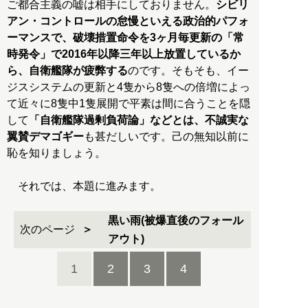
ご都合主義の嘘は相手にしておりません。
シビリ
アン・コントロールの怠慢といえる政治的パフォ
ーマンスで、破壊措置命令を3ヶ月毎更新の「常
時発令」で2016年以降三年以上放置しているか
ら、自衛艦隊が疲弊する
のです。そもそも、イー
ジスシステムの更新と4隻から8隻への倍増によっ
て近々に8隻中1隻展開で平素は間に合うことを隠
して
「自衛艦隊過剰負荷論」などとは、不誠実な
翼賛デマゴギー
も甚だしいです。己の無知以前に
恥を知りましょう。
それでは、本題に進みます。
黒い雨(被爆直後のフォール
次のページ
アウト)
1
2
3
4