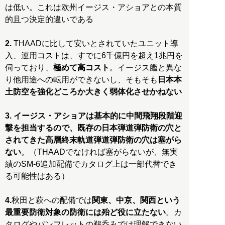
は低い。これは欧州イージス・アショアとの本質
的且つ決定的違いである
2.
THAADに比して安いとされていたユニット導
入、運用コストは、すでに6千億円を超え1兆円を
伺っており、
極めて高コスト
。イージス艦と異な
り他用途への転用ができないし、そもそも
日本本
土防空を強化どころか大きく弱体化させかねない
3.
イージス・アショアは基本的に中間飛翔段階迎
撃を担当するので、既存の日本弾道弾防衛の穴と
されてきた高層終末軌道弾道弾防衛の穴は塞がら
ない
。（THAADでなければ塞がらないが、無実
績のSM-6追加配備でカタログ上は一部代替でき
る可能性はある）
4.
秋田と萩への配備では
関東、中京、関西という
最重要防衛対象の防衛には殆ど役に立たない
。カ
タログやパンフレットの鵜呑みでは理解できない