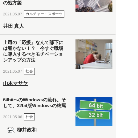
の処方箋
カルチャー・スポーツ
2021.05.07
井田 真人
上司の「応援」なんて部下に
は響かない！？ 今すぐ職場
に導入するべきモチベーショ
ンアップの方法
社会
2021.05.07
山本マサヤ
64bitへのWindowsの流れ。そ
して、32bit版Windowsの終焉
社会
2021.05.06
柳井政和