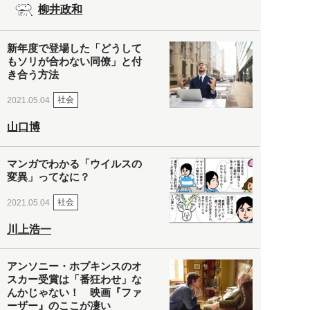
柳井政和
新年度で登場した「どうして
もソリが合わない同僚」と付
き合う方法
社会
2021.05.04
山口博
マンガでわかる「ウイルスの
変異」ってなに？
社会
2021.05.04
川上浩一
アンソニー・ホプキンスのオ
スカー受賞は「番狂わせ」な
んかじゃない！ 映画『ファ
ーザー』のここが凄い