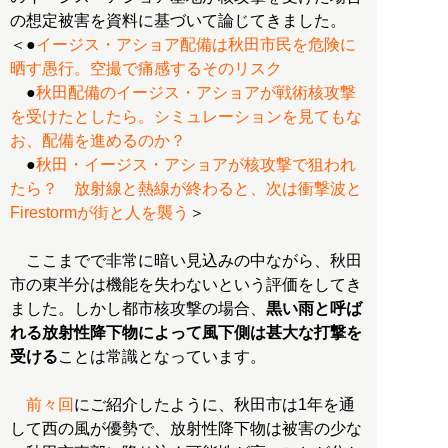
の想定被害を資料に基づいて論じてきました。
＜●
イージス・アショア配備は秋田市民を危険に
晒す愚行。空撮で痛感するそのリスク
●
秋田配備のイージス・アショアが戦術核攻撃
を受けたとしたら。シミュレーションを見てもな
お、配備を進めるのか？
●
秋田・イージス・アショアが核攻撃で狙われ
たら？ 放射線と熱線が終わると、次は衝撃波と
Firestormが街と人を襲う
＞
ここまでで非常に暗い見込みの中ながら、秋田
市の東半分は機能を失わないという評価をしてき
ました。しかし都市核攻撃の場合、
黒い雨と呼ば
れる放射性降下物によって風下側は甚大な打撃を
受ける
ことは常識となっています。
前々回
にご紹介したように、秋田市は1年を通
して西の風が優勢で、放射性降下物は被害の少な