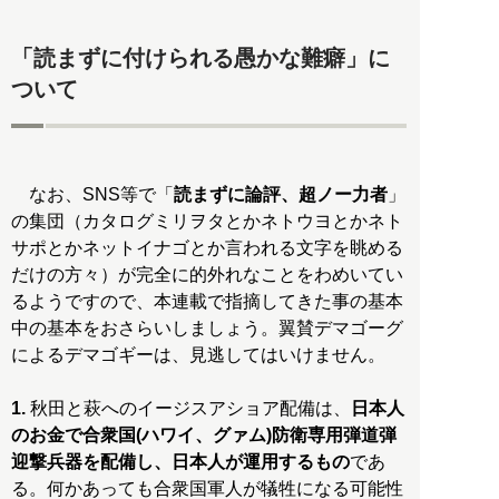
「読まずに付けられる愚かな難癖」に
ついて
なお、SNS等で「
読まずに論評、超ノー力者
」
の集団（カタログミリヲタとかネトウヨとかネト
サポとかネットイナゴとか言われる文字を眺める
だけの方々）が完全に的外れなことをわめいてい
るようですので、本連載で指摘してきた事の基本
中の基本をおさらいしましょう。翼賛デマゴーグ
によるデマゴギーは、見逃してはいけません。
1.
秋田と萩へのイージスアショア配備は、
日本人
のお金で合衆国(ハワイ、グァム)防衛専用弾道弾
迎撃兵器を配備し、日本人が運用するもの
であ
る。何かあっても合衆国軍人が犠牲になる可能性