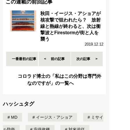
この連載の前回記事
秋田・イージス・アショアが
核攻撃で狙われたら？ 放射
線と熱線が終わると、次は衝
撃波とFirestormが街と人を
襲う
2019.12.12
一番最初の記事
前の記事
次の記事
コロラド博士の「私はこの分野は専門外
なのですが」の一覧へ
ハッシュタグ
MD
イージス・アショア
ミサイ
ル防衛
安倍政権
対米追従