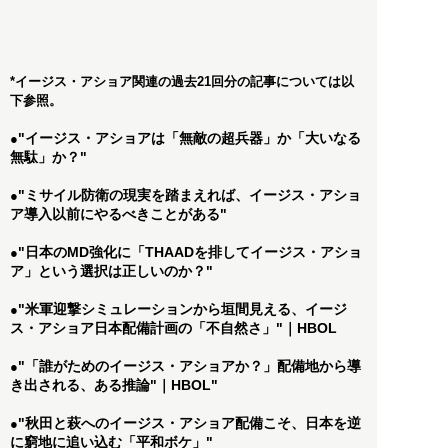
*イージス・アショア関連の過去21回分の記事については以
下参照。
"イージス・アショアは「無敵の超兵器」か「大いなる
●
無駄」か？"
"ミサイル防衛の現実を踏まえれば、イージス・アショ
●
ア導入以前にやるべきことがある"
"日本のMD強化に「THAADを排してイージス・アショ
●
ア」という選択は正しいのか？"
"米軍迎撃シミュレーションから垣間見える、イージ
●
ス・アショア日本配備計画の「不自然さ」"｜HBOL
"「誰がためのイージス・アショアか？」配備地から導
●
き出される、ある推論"｜HBOL"
"秋田と萩へのイージス・アショア配備こそ、日本を逆
●
に窮地に追い込む「平和ボケ」"