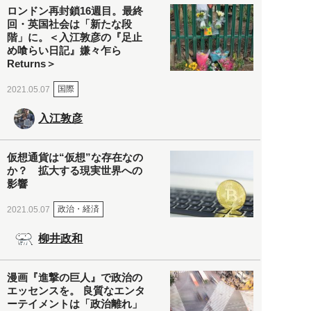
ロンドン再封鎖16週目。最終
回・英国社会は「新たな段
階」に。＜入江敦彦の『足止
め喰らい日記』嫌々乍ら
Returns＞
国際
2021.05.07
入江敦彦
仮想通貨は“仮想”な存在なの
か？ 拡大する現実世界への
影響
政治・経済
2021.05.07
柳井政和
漫画『進撃の巨人』で政治の
エッセンスを。 良質なエンタ
ーテイメントは「政治離れ」