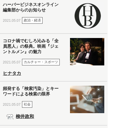
ハーバービジネスオンライン
編集部からのお知らせ
政治・経済
2021.05.07
コロナ禍でむしろ沁みる「全
員悪人」の祭典。映画『ジェ
ントルメン』の魅力
カルチャー・スポーツ
2021.05.07
ヒナタカ
頻発する「検索汚染」とキー
ワードによる検索の限界
社会
2021.05.07
柳井政和