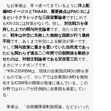
なお筆者は、常々述べてきているように
洋上配
備MDイージスとTHAAD、重要拠点はPAC-3によ
るというクラシックな三段迎撃論者
です(これで
もKN-23には対策がない*)。但し、
対抗戦力を保
持した上での関与外交論者
です。当たり前です
が、
戦争は外交に失敗した無能な国家が行う最終
手段
です。あくまで外交による解決が第一です。
そして
関与政策に重きを置いていた自民党であっ
たにも関わらず過去二〇年間で日朝関係を断絶さ
せたのは、対朝主戦論者である安倍晋三氏
です。
まさにマッチポンプです。
〈*KN-23SRBMは、現状の合衆国式MDの隙を突
くものであって、ロシアでは合衆国のMDを無効
化するICBM等の開発が急速に進んでいる。この
分野ではロシアが圧倒的に合衆国を凌駕してい
る〉
筆者は、「自衛艦隊過剰負荷論」などといった