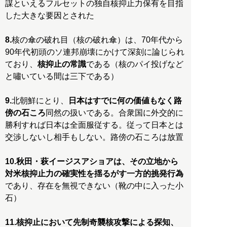
謀といえるフルセットの独自核抑止力保有を目指
した大きな要因とされた
8.
核の傘の破れ目（核の破れ傘）は、70年代から
90年代初頭のソ連邦崩壊にかけて深刻に論じられ
ており、
核抑止の常識
である（核のパイ投げなど
と嘯いている間は三下である）
9.
北朝鮮にとり、
日本はすでに何の価値もなく路
傍の石ころ
同然の扱いである。合衆国に外交的に
勝利すれば日本は全面服従する。従って日本とは
交渉しないし相手もしない。路傍の石ころは放置
10.
秋田・萩イージスアショアは、その立地から
対米核抑止力の確実性を揺るがす一方的挑発行為
であり、存在を無視できない（靴の中に入った小
石）
11.
核抑止において先制奇襲核攻撃による探知、