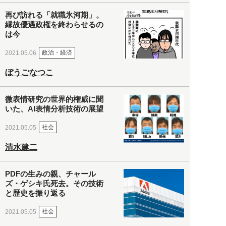
再び訪れる「就職氷河期」。
縁故優遇政権を終わらせるの
は今
政治・経済
2021.05.06
ぼうごなつこ
微表情研究の世界的権威に聞
いた、AI表情分析技術の展望
社会
2021.05.05
清水建二
PDFの生みの親、チャール
ズ・ゲシキ氏死去。その技術
と歴史を振り返る
社会
2021.05.05