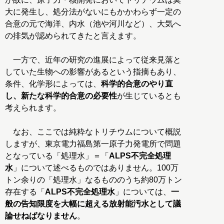
大に発生し、処分法がないにもかかわらず一定の
合意の元で海洋、内水（池や河川など）、大気へ
の排気が認められてきたと言えます。
一方で、近年の研究の進展によって従来見落と
していた生物への影響があるという指摘もあり、
条件、化学形によっては、
科学的合意のやり直
し、新たな科学的合意の必要性
が生じているとも
考えられます。
なお、ここでは純粋なトリチウムについて概説
しますが、東京電力福島第一原子力発電所で問題
となっている「処理水」＝「
ALPS不完全処理
水
」について述べるものではありません。100万
トン余りの「処理水」なるもののうち約80万トン
存在する「
ALPS不完全処理水
」については、
一
般の告知限度を大幅に超える放射能汚水として議
論せねばなりません
。