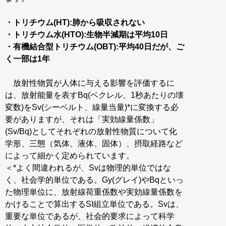
・トリチウム(HT):肺から吸収されない
・トリチウム水(HTO):生物半減期は平均10日
・有機結合型トリチウム(OBT):平均40日だが、ご
く一部は1年
放射性物質が人体に与える影響を評価するに
は、放射能量を表すBq(ベクレル、1秒あたりの壊
変数)をSv(シーベルト、線量当量)*に変換する必
要がありますが、それは「実効線量係数」
(Sv/Bq)としてそれぞれの放射性物質について化
学形、三態（気体、液体、固体）、摂取経路など
によって細かく定められています。
＜*よく間違われるが、Svは物理的単位ではな
く、社会学的単位である。Gy(グレイ)やBqといっ
た物理単位に、放射線荷重係数や実効線量係数を
かけることで算出するSI組立単位である。Svは、
重要な単位であるが、社会的要求によって科学