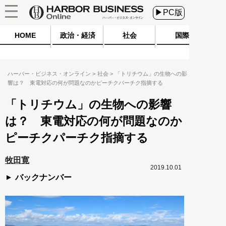
▶PC版
HOME
政治・経済
社会
国際
ハーバー・ビジネス・オンライン
社会
「トリチウム」の生物への影
響は？ 東電対応の何が問題なのかピーチクパーチク指摘する
「トリチウム」の生物への影響
は？ 東電対応の何が問題なのか
ピーチクパーチク指摘する
牧田寛
2019.10.01
バックナンバー