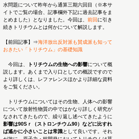
水問題について昨年から通算三期六回目（※本サ
イトでご覧の場合、記事欄外下記に過去記事をま
とめました）となりました。今回は、
前回
に引き
続きトリチウムとは何かについて解説します。
【前回記事】⇒
海洋放出反対派も賛成派も知って
おきたい「トリチウム」の基礎知識
今回は、
トリチウムの生物への影響
について概
説します。あくまで入り口としての概説ですので
より詳しくは、レファレンスほかより詳細な資料
をご覧ください。
トリチウムについてはその生物、人体への影響
について放射性物質の中ではかなり詳しく研究が
なされてきたもので、繰り返し述べてきたように
影響は90Sｒ（ストロンチウム90）などに比すれ
ば遙かに小さいことは常識
として良いです。それ
が故に、原子力・核開発においてトリチウムは莫