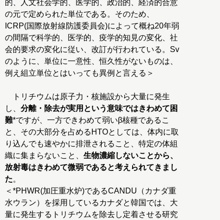
的、人文社会学的、医学的、政治的、経済的合意
の元で定められた単位である。そのため、
ICRP(国際放射線防護委員会)によって概ね20年弱
の間隔で科学的、医学的、疫学的知見の変化、社
会的要求の変化に従い、改訂が行われている。Sv
のように、単位に一意性、恒久性がないものは、
例え組立単位とはいっても異例と言える＞
トリチウムは原子力・核施設から大量に発生
し、
分離・除去が実用という意味ではきわめて困
難
*ですが、一方できわめて弱いβ核種であるこ
と、その大部分を占めるHTOとしては、体内に取
り込んでも速やかに排泄されること、特定の体組
織に集まらないこと、
生物濃縮しないことから、
放射毒はきわめて微弱であると考えられてきまし
た
。
＜*PHWR(加圧重水炉)であるCANDU（カナダ重
水ウラン）を採用しているカナダと韓国では、大
量に発生するトリチウムを除去し定着させる研究