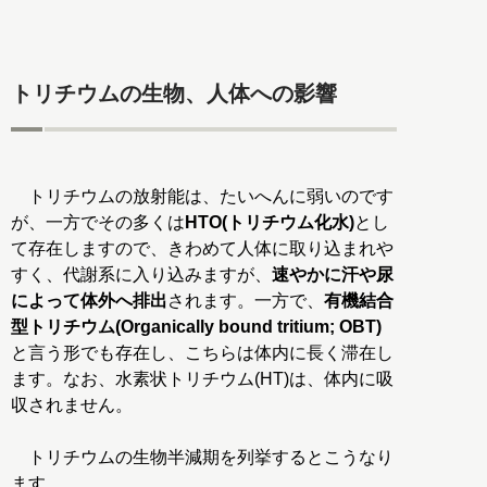
トリチウムの生物、人体への影響
トリチウムの放射能は、たいへんに弱いのです
が、一方でその多くは
HTO(トリチウム化水)
とし
て存在しますので、きわめて人体に取り込まれや
すく、代謝系に入り込みますが、
速やかに汗や尿
によって体外へ排出
されます。一方で、
有機結合
型トリチウム(Organically bound tritium; OBT)
と言う形でも存在し、こちらは体内に長く滞在し
ます。なお、水素状トリチウム(HT)は、体内に吸
収されません。
トリチウムの生物半減期を列挙するとこうなり
ます。