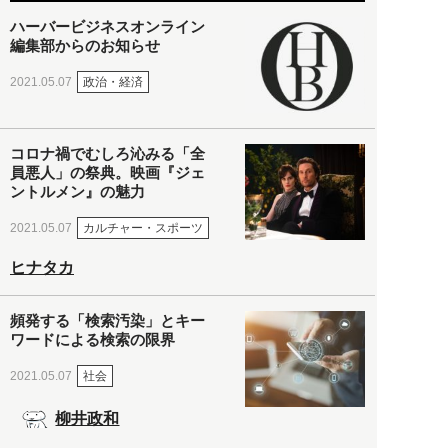
ハーバービジネスオンライン
編集部からのお知らせ
政治・経済
2021.05.07
コロナ禍でむしろ沁みる「全
員悪人」の祭典。映画『ジェ
ントルメン』の魅力
カルチャー・スポーツ
2021.05.07
ヒナタカ
頻発する「検索汚染」とキー
ワードによる検索の限界
社会
2021.05.07
柳井政和