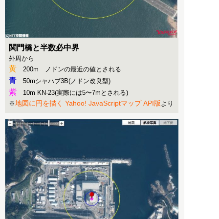
関門橋と半数必中界
外周から
黄
200m ノドンの最近の値とされる
青
50mシャハブ3B(ノドン改良型)
紫
10m KN-23(実際には5〜7mとされる)
地図に円を描く Yahoo! JavaScriptマップ API版
※
より