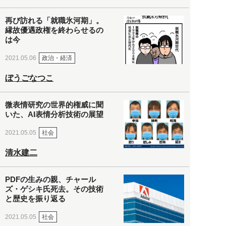
再び訪れる「就職氷河期」。
縁故優遇政権を終わらせるの
は今
政治・経済
2021.05.06
ぼうごなつこ
微表情研究の世界的権威に聞
いた、AI表情分析技術の展望
社会
2021.05.05
清水建二
PDFの生みの親、チャール
ズ・ゲシキ氏死去。その技術
と歴史を振り返る
社会
2021.05.05