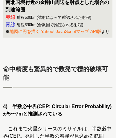
南北国境付近の金剛山周辺を射点とした場合の
到達範囲
赤線
射程600km(試射によって確認された射程)
青線
射程690km(合衆国で推定される射程)
地図に円を描く Yahoo! JavaScriptマップ API版
※
より
命中精度も驚異的で数発で標的破壊可
能
4) 半数必中界(CEP: Circular Error Probability)
が5〜7mと推測されている
これまで火星シリーズのミサイルは、半数必中
界(CEP。発射した半数の着弾が見込める範囲