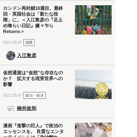
ロンドン再封鎖16週目。最終
回・英国社会は「新たな段
階」に。＜入江敦彦の『足止
め喰らい日記』嫌々乍ら
Returns＞
国際
2021.05.07
入江敦彦
仮想通貨は“仮想”な存在なの
か？ 拡大する現実世界への
影響
政治・経済
2021.05.07
柳井政和
漫画『進撃の巨人』で政治の
エッセンスを。 良質なエンタ