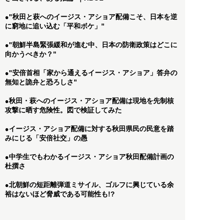
"秋田と萩へのイージス・アショア配備こそ、日本を逆
●
に窮地に追い込む「平和ボケ」"
"朝鮮半島緊張緩和が進む中、日本の防衛政策はどこに
●
向かうべきか？"
"安倍首相「家から通えるイージス・アショア」答弁の
●
無知と詭弁と恐ろしさ"
秋田・萩へのイージス・アショア配備は現地を先制核
●
攻撃に晒す危険性。図で検証してみた
イージス・アショア配備に対する秋田県民の民意を踏
●
みにじる「安倍社交」の愚
中学生でもわかるイージス・アショア秋田配備計画の
●
杜撰さ
北朝鮮の短距離弾道ミサイル、ゴルフに興じている余
●
裕はないほど脅威である可能性も!?