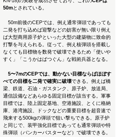
KN-18)の実験を成功させており、これの
CEPは
50m
とされている。
50m前後のCEPでは、例え通常弾頭であっても
二発を打ち込めば迎撃などの妨害が無い限り例え
ば大型商用原子炉といった大型の建築物に致命的
打撃を与えられる。従って、例え核弾頭を搭載し
なくても目標物を数発で破壊できるため「使いや
すく」「こうかはばつぐん」な戦術兵器となる。
5〜7mのCEPでは、動かない目標ならばほぼす
べての目標を二発で確実に破壊
できる。例えば橋
梁、鉄道、石油・ガスタンク、原子炉、放送局、
通信設備などあらゆる固定目標が該当する。軍事
目標では、陸上固定基地、空港施設、とくに格納
庫、港湾施設、ドックなどの重要目標を超音速で
飛来する500kgの弾頭で狙い撃ちできる。原子炉
と同じで、装甲強化目標であっても通常弾頭や特
殊弾頭（バンカーバスターなど）で破壊できる。