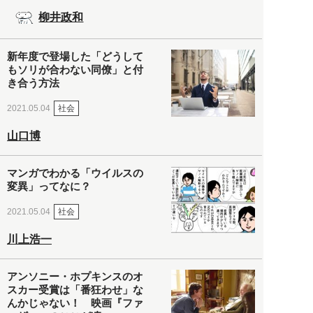
柳井政和
新年度で登場した「どうして
もソリが合わない同僚」と付
き合う方法
社会
2021.05.04
山口博
マンガでわかる「ウイルスの
変異」ってなに？
社会
2021.05.04
川上浩一
アンソニー・ホプキンスのオ
スカー受賞は「番狂わせ」な
んかじゃない！ 映画『ファ