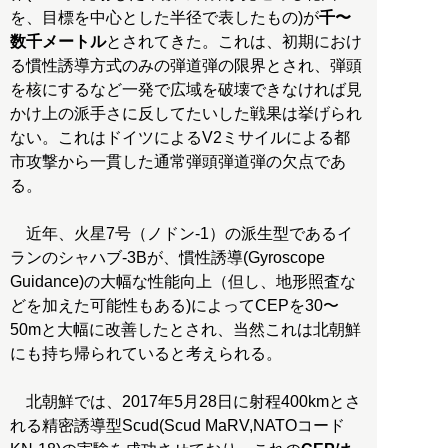
を、目標を中心とした半径で表したもの)が
千〜
数千メートル
とされてきた。これは、初期におけ
る慣性誘導方式のみの弾道弾の限界とされ、弾頭
を核にするなど一発で広域を破壊できなければ見
かけ上の派手さに反してたいした戦果は挙げられ
ない。これはドイツによるV2ミサイルによる都
市攻撃から一貫した通常弾頭弾道弾の欠点であ
る。
近年、火星7号（ノドン-1）の派生型であるイ
ランのシャハブ-3Bが、慣性誘導(Gyroscope
Guidance)の大幅な性能向上（但し、地形照査な
どを加えた可能性もある)によってCEPを30〜
50mと大幅に改善したとされ、当然これは北朝鮮
にも持ち帰られていると考えられる。
北朝鮮では、2017年5月28日に射程400kmとさ
れる精密誘導型Scud(Scud MaRV,NATOコード