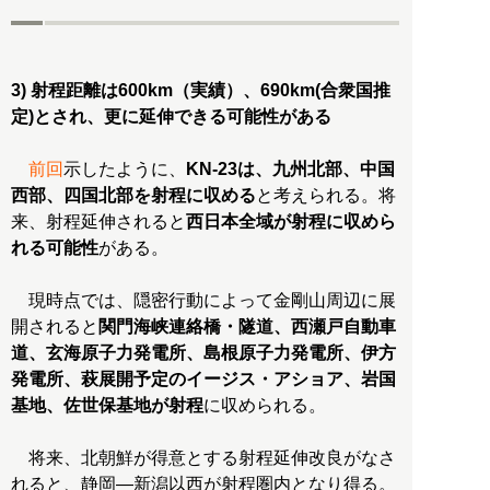
3) 射程距離は600km（実績）、690km(合衆国推
定)とされ、更に延伸できる可能性がある
前回
示したように、
KN-23は、九州北部、中国
西部、四国北部を射程に収める
と考えられる。将
来、射程延伸されると
西日本全域が射程に収めら
れる可能性
がある。
現時点では、隠密行動によって金剛山周辺に展
開されると
関門海峡連絡橋・隧道、西瀬戸自動車
道、玄海原子力発電所、島根原子力発電所、伊方
発電所、萩展開予定のイージス・アショア、岩国
基地、佐世保基地が射程
に収められる。
将来、北朝鮮が得意とする射程延伸改良がなさ
れると、静岡―新潟以西が射程圏内となり得る。