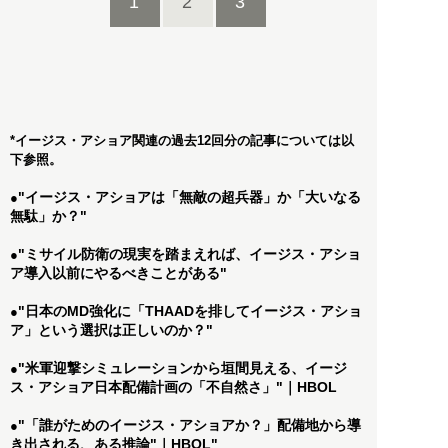
1
2
3
*イージス・アショア関連の過去12回分の記事については以
下参照。
"イージス・アショアは「無敵の超兵器」か「大いなる
●
無駄」か？"
"ミサイル防衛の現実を踏まえれば、イージス・アショ
●
ア導入以前にやるべきことがある"
"日本のMD強化に「THAADを排してイージス・アショ
●
ア」という選択は正しいのか？"
"米軍迎撃シミュレーションから垣間見える、イージ
●
ス・アショア日本配備計画の「不自然さ」"｜HBOL
"「誰がためのイージス・アショアか？」配備地から導
●
き出される、ある推論"｜HBOL"