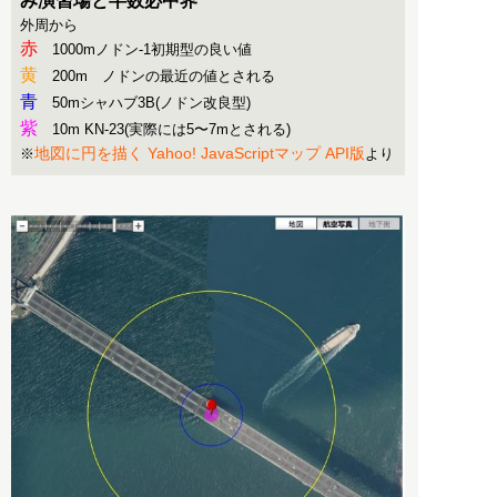
み演習場と半数必中界
外周から
赤
1000mノドン-1初期型の良い値
黄
200m ノドンの最近の値とされる
青
50mシャハブ3B(ノドン改良型)
紫
10m KN-23(実際には5〜7mとされる)
地図に円を描く Yahoo! JavaScriptマップ API版
※
より