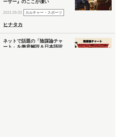
ーザー』のここが凄い
カルチャー・スポーツ
2021.05.03
ヒナタカ
ネットで話題の「陰謀論チャ
ート」を徹底解説＆日本語訳
してみた
社会
2021.05.03
清義明
ロンドン再封鎖15週目。肥満
やペットに現れ出したニュー
ノーマル社会の歪み＜入江敦
彦の『足止め喰らい日記』
嫌々乍らReturns＞
社会
2021.05.02