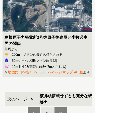
島根原子力発電所3号炉原子炉建屋と半数必中
界の関係
外周から
黄
200m ノドンの最近の値とされる
青
50mシャハブ3B(ノドン改良型)
紫
10m KN-23(実際には5〜7mとされる)
地図に円を描く Yahoo! JavaScriptマップ API版
※
より
核弾頭搭載せずとも充分な破
次のページ
壊力