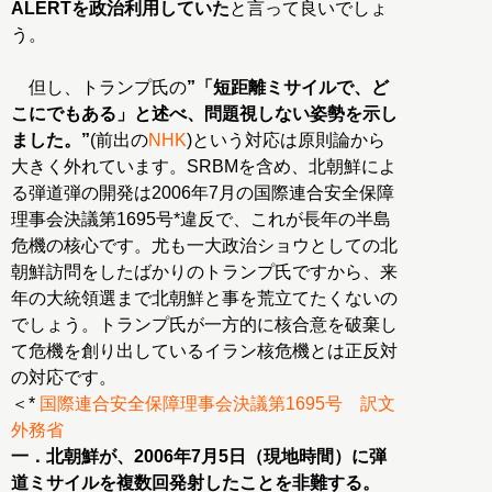
ALERTを政治利用していた
と言って良いでしょ
う。
但し、トランプ氏の
”「短距離ミサイルで、ど
こにでもある」と述べ、問題視しない姿勢を示し
ました。”
(前出の
NHK
)という対応は原則論から
大きく外れています。SRBMを含め、北朝鮮によ
る弾道弾の開発は2006年7月の国際連合安全保障
理事会決議第1695号*違反で、これが長年の半島
危機の核心です。尤も一大政治ショウとしての北
朝鮮訪問をしたばかりのトランプ氏ですから、来
年の大統領選まで北朝鮮と事を荒立てたくないの
でしょう。トランプ氏が一方的に核合意を破棄し
て危機を創り出しているイラン核危機とは正反対
の対応です。
＜*
国際連合安全保障理事会決議第1695号 訳文
外務省
一．北朝鮮が、2006年7月5日（現地時間）に弾
道ミサイルを複数回発射したことを非難する。