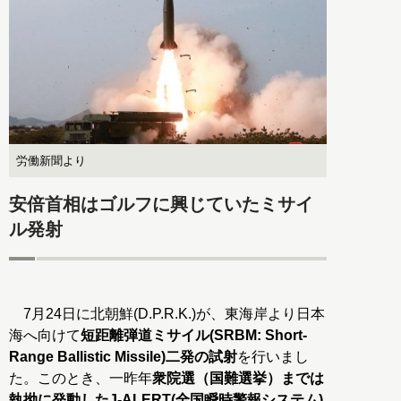
労働新聞より
安倍首相はゴルフに興じていたミサイ
ル発射
7月24日に北朝鮮(D.P.R.K.)が、東海岸より日本
海へ向けて
短距離弾道ミサイル(SRBM: Short-
Range Ballistic Missile)二発の試射
を行いまし
た。このとき、一昨年
衆院選（国難選挙）までは
執拗に発動したJ-ALERT(全国瞬時警報システム)