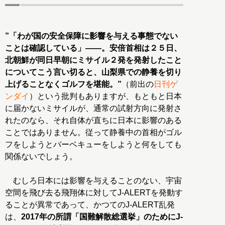
”「わが国の安全保障に影響を与える事態でない
ことは確認している」――。安倍首相は２５日、
北朝鮮が同日早朝にミサイル２発を発射したこと
についてこう言い切ると、山梨県での静養を切り
上げることなくゴルフを堪能。”
（前出の
日刊ゲ
ンダイ
）という批判もありますが、もともと日本
に届かないミサイルが、通常の試射方向に発射さ
れたのなら、それ自体が直ちに日本に影響のある
ことではありません。従って静養中の首相がゴル
フをしようとバーベキューをしようと何をしても
関係ないでしょう。
むしろ日本には影響を与えることのない、宇宙
空間を飛び去る飛翔体に対してJ-ALERTを発動す
ることが異常であって、かつてのJ-ALERT乱発
は、
2017年の所謂「国難解散総選挙」のためにJ-