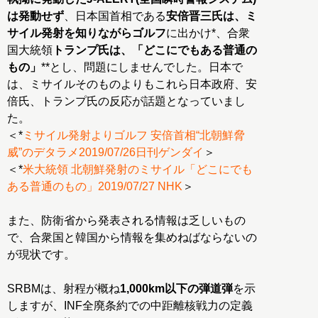
は発動せず
、日本国首相である
安倍晋三氏は、ミ
サイル発射を知りながらゴルフ
に出かけ*、合衆
国大統領
トランプ氏は、「どこにでもある普通の
もの」
**とし、問題にしませんでした。日本で
は、ミサイルそのものよりもこれら日本政府、安
倍氏、トランプ氏の反応が話題となっていまし
た。
＜*
ミサイル発射よりゴルフ 安倍首相“北朝鮮脅
威”のデタラメ2019/07/26日刊ゲンダイ
＞
＜*
米大統領 北朝鮮発射のミサイル「どこにでも
ある普通のもの」2019/07/27 NHK
＞
また、防衛省から発表される情報は乏しいもの
で、合衆国と韓国から情報を集めねばならないの
が現状です。
SRBMは、射程が概ね
1,000km以下の弾道弾
を示
しますが、INF全廃条約での中距離核戦力の定義