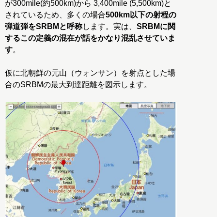
が300mile(約500km)から 3,400mile (5,500km)と
されているため、多くの場合
500km以下の射程の
弾道弾をSRBMと呼称
します。実は、
SRBMに関
するこの定義の混在が話をかなり混乱させていま
す
。
仮に北朝鮮の元山（ウォンサン）を射点とした場
合のSRBMの最大到達距離を図示します。