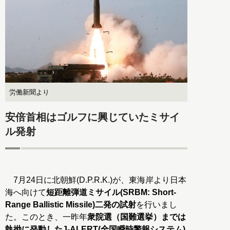
労働新聞より
安倍首相はゴルフに興じていたミサイ
ル発射
7月24日に北朝鮮(D.P.R.K.)が、東海岸より日本
海へ向けて
短距離弾道ミサイル(SRBM: Short-
Range Ballistic Missile)二発の試射
を行いまし
た。このとき、一昨年
衆院選（国難選挙）までは
執拗に発動したJ-ALERT(全国瞬時警報システム)