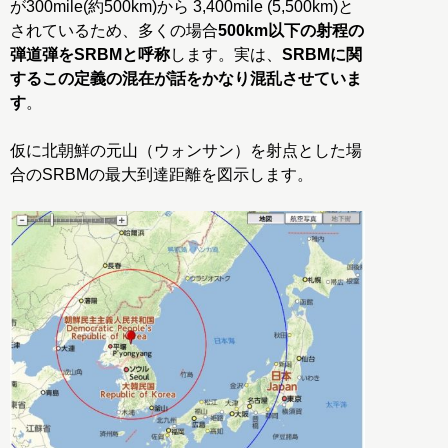
が300mile(約500km)から 3,400mile (5,500km)と
されているため、多くの場合
500km以下の射程の
弾道弾をSRBMと呼称
します。実は、
SRBMに関
するこの定義の混在が話をかなり混乱させていま
す
。
仮に北朝鮮の元山（ウォンサン）を射点とした場
合のSRBMの最大到達距離を図示します。