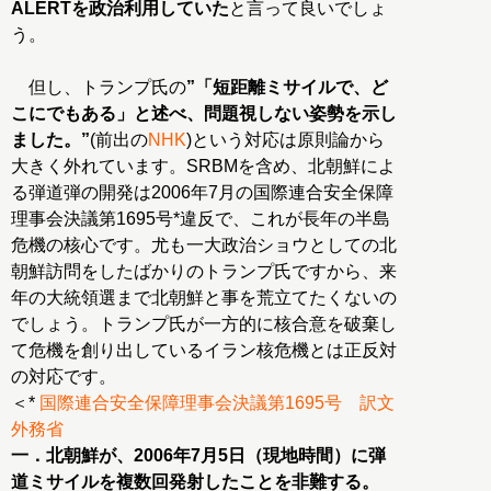
ALERTを政治利用していた
と言って良いでしょ
う。
但し、トランプ氏の
”「短距離ミサイルで、ど
こにでもある」と述べ、問題視しない姿勢を示し
ました。”
(前出の
NHK
)という対応は原則論から
大きく外れています。SRBMを含め、北朝鮮によ
る弾道弾の開発は2006年7月の国際連合安全保障
理事会決議第1695号*違反で、これが長年の半島
危機の核心です。尤も一大政治ショウとしての北
朝鮮訪問をしたばかりのトランプ氏ですから、来
年の大統領選まで北朝鮮と事を荒立てたくないの
でしょう。トランプ氏が一方的に核合意を破棄し
て危機を創り出しているイラン核危機とは正反対
の対応です。
＜*
国際連合安全保障理事会決議第1695号 訳文
外務省
一．北朝鮮が、2006年7月5日（現地時間）に弾
道ミサイルを複数回発射したことを非難する。