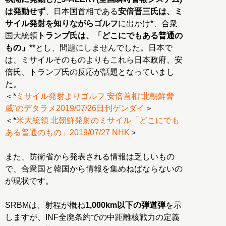
は発動せず
、日本国首相である
安倍晋三氏は、ミ
サイル発射を知りながらゴルフ
に出かけ*、合衆
国大統領
トランプ氏は、「どこにでもある普通の
もの」
**とし、問題にしませんでした。日本で
は、ミサイルそのものよりもこれら日本政府、安
倍氏、トランプ氏の反応が話題となっていまし
た。
＜*
ミサイル発射よりゴルフ 安倍首相“北朝鮮脅
威”のデタラメ2019/07/26日刊ゲンダイ
＞
＜*
米大統領 北朝鮮発射のミサイル「どこにでも
ある普通のもの」2019/07/27 NHK
＞
また、防衛省から発表される情報は乏しいもの
で、合衆国と韓国から情報を集めねばならないの
が現状です。
SRBMは、射程が概ね
1,000km以下の弾道弾
を示
しますが、INF全廃条約での中距離核戦力の定義