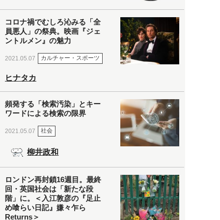
コロナ禍でむしろ沁みる「全
員悪人」の祭典。映画『ジェ
ントルメン』の魅力
カルチャー・スポーツ
2021.05.07
ヒナタカ
頻発する「検索汚染」とキー
ワードによる検索の限界
社会
2021.05.07
柳井政和
ロンドン再封鎖16週目。最終
回・英国社会は「新たな段
階」に。＜入江敦彦の『足止
め喰らい日記』嫌々乍ら
Returns＞