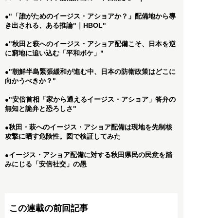
"「誰がためのイージス・アショアか？」配備地から導
●
き出される、ある推論"｜HBOL"
"秋田と萩へのイージス・アショア配備こそ、日本を逆
●
に窮地に追い込む「平和ボケ」"
"朝鮮半島緊張緩和が進む中、日本の防衛政策はどこに
●
向かうべきか？"
"安倍首相「家から通えるイージス・アショア」答弁の
●
無知と詭弁と恐ろしさ"
秋田・萩へのイージス・アショア配備は現地を先制核
●
攻撃に晒す危険性。図で検証してみた
イージス・アショア配備に対する秋田県民の民意を踏
●
みにじる「安倍社交」の愚
この連載の前回記事