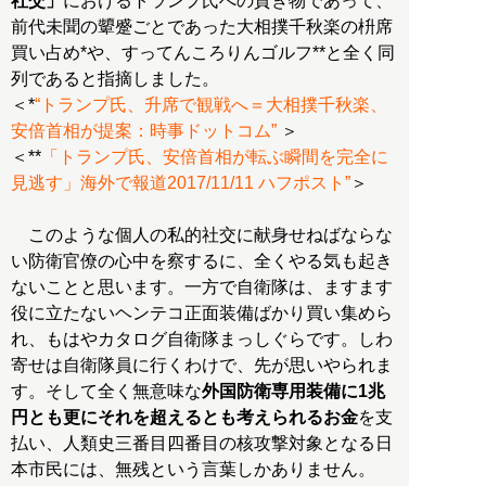
社交」
におけるトランプ氏への貢ぎ物であって、
前代未聞の顰蹙ごとであった大相撲千秋楽の枡席
買い占め*や、すってんころりんゴルフ**と全く同
列であると指摘しました。
＜*
“トランプ氏、升席で観戦へ＝大相撲千秋楽、
安倍首相が提案：時事ドットコム”
＞
＜**
「トランプ氏、安倍首相が転ぶ瞬間を完全に
見逃す」海外で報道2017/11/11 ハフポスト”
＞
このような個人の私的社交に献身せねばならな
い防衛官僚の心中を察するに、全くやる気も起き
ないことと思います。一方で自衛隊は、ますます
役に立たないヘンテコ正面装備ばかり買い集めら
れ、もはやカタログ自衛隊まっしぐらです。しわ
寄せは自衛隊員に行くわけで、先が思いやられま
す。そして全く無意味な
外国防衛専用装備に1兆
円とも更にそれを超えるとも考えられるお金
を支
払い、人類史三番目四番目の核攻撃対象となる日
本市民には、無残という言葉しかありません。