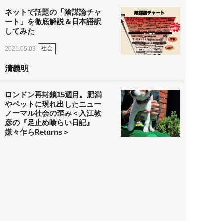
ネットで話題の「陰謀論チャ
ート」を徹底解説＆日本語訳
してみた
社会
2021.05.03
清義明
ロンドン再封鎖15週目。肥満
やペットに現れ出したニュー
ノーマル社会の歪み＜入江敦
彦の『足止め喰らい日記』
嫌々乍らReturns＞
社会
2021.05.02
入江敦彦
「ケーキの出前」に「高級ブ
ランドのサブスク」も――コ
ロナ禍のなか「進化」する百