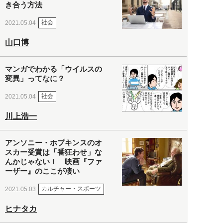
き合う方法
社会
2021.05.04
山口博
マンガでわかる「ウイルスの
変異」ってなに？
社会
2021.05.04
川上浩一
アンソニー・ホプキンスのオ
スカー受賞は「番狂わせ」な
んかじゃない！ 映画『ファ
ーザー』のここが凄い
カルチャー・スポーツ
2021.05.03
ヒナタカ