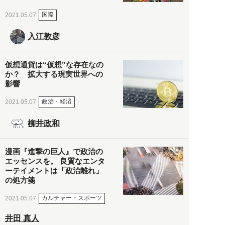
国際
2021.05.07
入江敦彦
仮想通貨は“仮想”な存在なの
か？ 拡大する現実世界への
影響
政治・経済
2021.05.07
柳井政和
漫画『進撃の巨人』で政治の
エッセンスを。 良質なエンタ
ーテイメントは「政治離れ」
の処方箋
カルチャー・スポーツ
2021.05.07
井田 真人