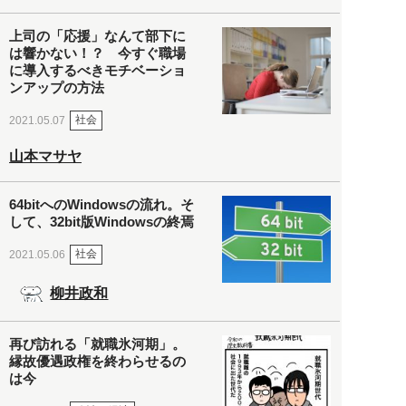
上司の「応援」なんて部下に
は響かない！？ 今すぐ職場
に導入するべきモチベーショ
ンアップの方法
社会
2021.05.07
山本マサヤ
64bitへのWindowsの流れ。そ
して、32bit版Windowsの終焉
社会
2021.05.06
柳井政和
再び訪れる「就職氷河期」。
縁故優遇政権を終わらせるの
は今