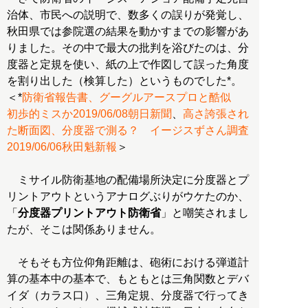
治体、市民への説明で、数多くの誤りが発覚し、
秋田県では参院選の結果を動かすまでの影響があ
りました。その中で最大の批判を浴びたのは、分
度器と定規を使い、紙の上で作図して誤った角度
を割り出した（検算した）というものでした*。
＜*
防衛省報告書、グーグルアースプロと酷似
初歩的ミスか2019/06/08朝日新聞
、
高さ誇張され
た断面図、分度器で測る？ イージスずさん調査
2019/06/06秋田魁新報
＞
ミサイル防衛基地の配備場所決定に分度器とプ
リントアウトというアナログぶりがウケたのか、
「
分度器プリントアウト防衛省
」と嘲笑されまし
たが、そこは関係ありません。
そもそも方位仰角距離は、砲術における弾道計
算の基本中の基本で、もともとは三角関数とデバ
イダ（カラス口）、三角定規、分度器で行ってき