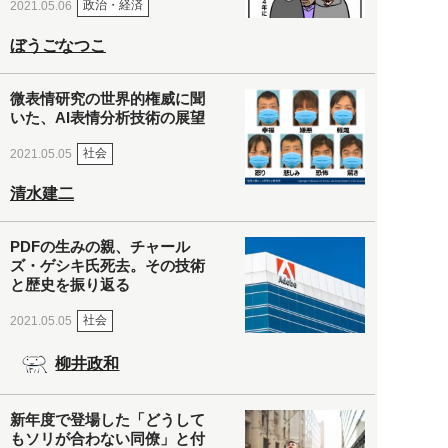
政治・経済
2021.05.06
ぼうごなつこ
微表情研究の世界的権威に聞
いた、AI表情分析技術の展望
社会
2021.05.05
清水建二
PDFの生みの親、チャール
ズ・ゲシキ氏死去。その技術
と歴史を振り返る
社会
2021.05.05
柳井政和
新年度で登場した「どうして
もソリが合わない同僚」と付