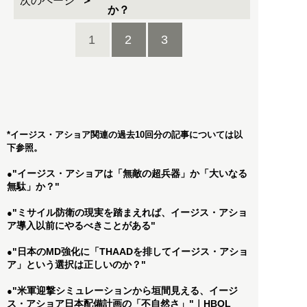
次のページ
か？
1
2
3
*イージス・アショア関連の過去10回分の記事については以
下参照。
"イージス・アショアは「無敵の超兵器」か「大いなる
●
無駄」か？"
"ミサイル防衛の現実を踏まえれば、イージス・アショ
●
ア導入以前にやるべきことがある"
"日本のMD強化に「THAADを排してイージス・アショ
●
ア」という選択は正しいのか？"
"米軍迎撃シミュレーションから垣間見える、イージ
●
ス・アショア日本配備計画の「不自然さ」"｜HBOL