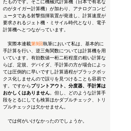
たものです。そこに機械式計算機（日本で有名な
のがタイガー計算機）が加わり、アナログコンピ
ュータである射撃指揮装置が発達し、計算速度が
要求されるジェト機・ミサイル時代となり、電子
計算機へとつながっています。
実際本連載
第9回
執筆において私は、基本的に
手計算を行い、逆三角関数については計算機を用
いています。有効数値一桁二桁程度の粗い計算な
らば、定規、デバイダ、手計算の方が場合によっ
ては圧倒的に早いですし計算過程がブラックボッ
クス化しませんので誤りを見つけることも容易で
す。ですから
プリントアウト、分度器、手計算は
おかしくはありません
。但し、どのような計算手
段をとるにしても検算ほかダブルチェック、トリ
プルチェックは欠かせません。
では何がいけなかったのでしょうか。