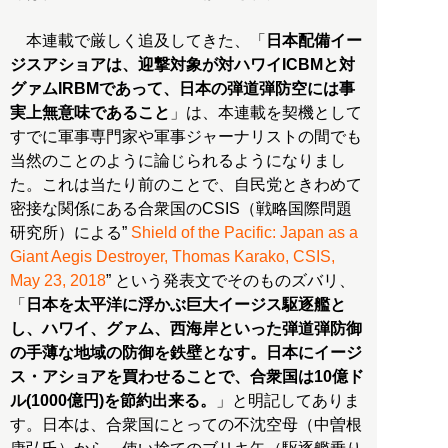
本連載で厳しく追及してきた、「
日本配備イー
ジスアショアは、迎撃対象が対ハワイICBMと対
グァムIRBMであって、日本の弾道弾防空には事
実上無意味であること
」は、本連載を契機として
すでに軍事専門家や軍事ジャーナリストの間でも
当然のことのように論じられるようになりまし
た。これは当たり前のことで、自民党ときわめて
密接な関係にある合衆国のCSIS（戦略国際問題
研究所）による”
Shield of the Pacific: Japan as a
Giant Aegis Destroyer, Thomas Karako, CSIS,
May 23, 2018
” という発表文でそのものズバリ、
「
日本を太平洋に浮かぶ巨大イージス駆逐艦と
し、ハワイ、グァム、西海岸といった弾道弾防御
の手薄な地域の防御を鉄壁となす。日本にイージ
ス・アショアを買わせることで、合衆国は10億ド
ル(1000億円)を節約出来る。
」と明記してありま
す。日本は、合衆国にとっての不沈空母（中曽根