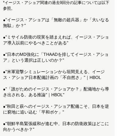
*イージス・アショア関連の過去9回分の記事については以下
参照。
"イージス・アショアは「無敵の超兵器」か「大いなる
●
無駄」か？"
"ミサイル防衛の現実を踏まえれば、イージス・アショ
●
ア導入以前にやるべきことがある"
"日本のMD強化に「THAADを排してイージス・アショ
●
ア」という選択は正しいのか？"
"米軍迎撃シミュレーションから垣間見える、イージ
●
ス・アショア日本配備計画の「不自然さ」"｜HBOL
"「誰がためのイージス・アショアか？」配備地から導
●
き出される、ある推論"｜HBOL"
"秋田と萩へのイージス・アショア配備こそ、日本を逆
●
に窮地に追い込む「平和ボケ」"
"朝鮮半島緊張緩和が進む中、日本の防衛政策はどこに
●
向かうべきか？"