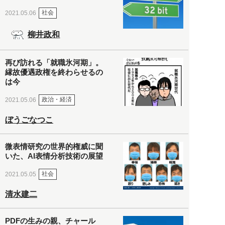
社会
2021.05.06
柳井政和
再び訪れる「就職氷河期」。
縁故優遇政権を終わらせるの
は今
政治・経済
2021.05.06
ぼうごなつこ
微表情研究の世界的権威に聞
いた、AI表情分析技術の展望
社会
2021.05.05
清水建二
PDFの生みの親、チャール