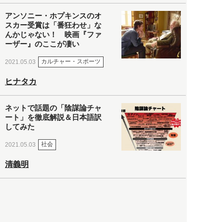
アンソニー・ホプキンスのオ
スカー受賞は「番狂わせ」な
んかじゃない！ 映画『ファ
ーザー』のここが凄い
カルチャー・スポーツ
2021.05.03
ヒナタカ
ネットで話題の「陰謀論チャ
ート」を徹底解説＆日本語訳
してみた
社会
2021.05.03
清義明
ロンドン再封鎖15週目。肥満
やペットに現れ出したニュー
ノーマル社会の歪み＜入江敦
彦の『足止め喰らい日記』