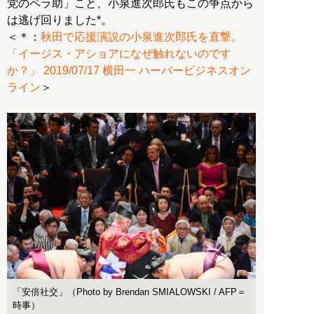
党のペラ助」こと、小泉進次郎氏もこの争点から
は逃げ回りました*。
＜＊：
秋田で応援演説の小泉進次郎氏を直撃。
「イージス・アショアになぜ触れないのです
か？」 2019/07/17 横田一 ハーバービジネスオン
ライン
＞
「安倍社交」（Photo by Brendan SMIALOWSKI / AFP＝
時事）