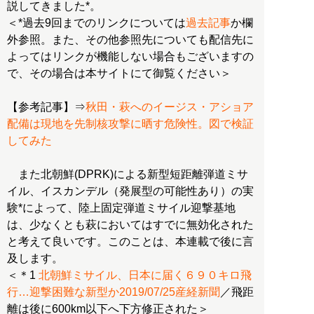
説してきました*。
＜*過去9回までのリンクについては
過去記事
か欄
外参照。また、その他参照先についても配信先に
よってはリンクが機能しない場合もございますの
で、その場合は本サイトにて御覧ください＞
【参考記事】⇒
秋田・萩へのイージス・アショア
配備は現地を先制核攻撃に晒す危険性。図で検証
してみた
また北朝鮮(DPRK)による新型短距離弾道ミサ
イル、イスカンデル（発展型の可能性あり）の実
験*によって、陸上固定弾道ミサイル迎撃基地
は、少なくとも萩においてはすでに無効化された
と考えて良いです。このことは、本連載で後に言
及します。
＜＊1
北朝鮮ミサイル、日本に届く６９０キロ飛
行…迎撃困難な新型か2019/07/25産経新聞
／飛距
離は後に600km以下へ下方修正された＞