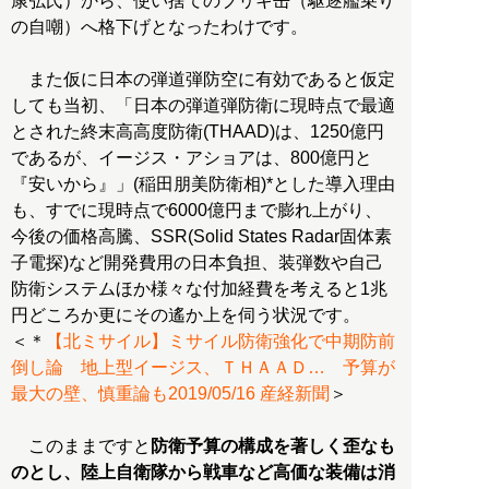
康弘氏）から、使い捨てのブリキ缶（駆逐艦乗り
の自嘲）へ格下げとなったわけです。
また仮に日本の弾道弾防空に有効であると仮定
しても当初、「日本の弾道弾防衛に現時点で最適
とされた終末高高度防衛(THAAD)は、1250億円
であるが、イージス・アショアは、800億円と
『安いから』」(稲田朋美防衛相)*とした導入理由
も、すでに現時点で6000億円まで膨れ上がり、
今後の価格高騰、SSR(Solid States Radar固体素
子電探)など開発費用の日本負担、装弾数や自己
防衛システムほか様々な付加経費を考えると1兆
円どころか更にその遙か上を伺う状況です。
＜＊
【北ミサイル】ミサイル防衛強化で中期防前
倒し論 地上型イージス、ＴＨＡＡＤ… 予算が
最大の壁、慎重論も2019/05/16 産経新聞
＞
このままですと
防衛予算の構成を著しく歪なも
のとし、陸上自衛隊から戦車など高価な装備は消