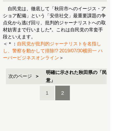
自民党は、徹底して「秋田市へのイージス・ア
ショア配備」という「安倍社交」最重要課題の争
点化から逃げ回り、批判的ジャーナリストへの取
材妨害まで行いました*。これは自民党の常套手
段といえます。
＜＊：
自民党が批判的ジャーナリストを名指し
し、警察を動かして排除!? 2019/07/30横田一 ハ
ーバービジネスオンライン
＞
明確に示された秋田県の「民
次のページ
意」
1
2