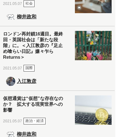
社会
2021.05.07
柳井政和
ロンドン再封鎖16週目。最終
回・英国社会は「新たな段
階」に。＜入江敦彦の『足止
め喰らい日記』嫌々乍ら
Returns＞
国際
2021.05.07
入江敦彦
仮想通貨は“仮想”な存在なの
か？ 拡大する現実世界への
影響
政治・経済
2021.05.07
柳井政和