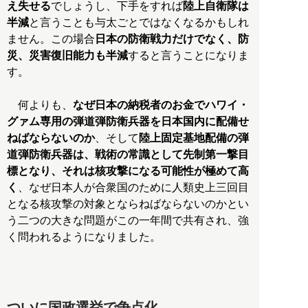
え失せる
でしょうし、下手をすれば
陸上自衛隊は
半減
と言うことも与太ごとではなくなるかもしれ
ません。この場合
日本の防衛戦力だけでなく、防
災、災害復旧能力も半減
すると言うことになりま
す。
何よりも、
なぜ日本の納税者のお金でハワイ・
グァム専用の弾道弾防衛兵器を日本国内に配備せ
ねばならないのか
、そして
陸上固定基地配備の弾
道弾防衛兵器は、戦術の常識として先制第一撃目
標となり、それは核攻撃になる可能性が極めて高
く
、なぜ日本人が合衆国のために人類史上三回目
となる核攻撃の対象とならねばならないのかとい
う二つの大きな問題がこの一年間で共有され、強
く問われるようになりました。
ついに国政選挙で争点化