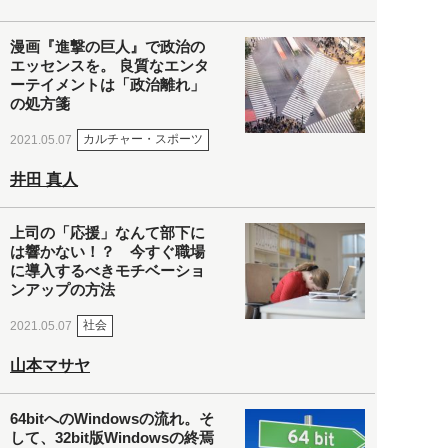
漫画『進撃の巨人』で政治の
エッセンスを。 良質なエンタ
ーテイメントは「政治離れ」
の処方箋
カルチャー・スポーツ
2021.05.07
井田 真人
上司の「応援」なんて部下に
は響かない！？ 今すぐ職場
に導入するべきモチベーショ
ンアップの方法
社会
2021.05.07
山本マサヤ
64bitへのWindowsの流れ。そ
して、32bit版Windowsの終焉