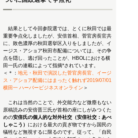
結果として今回参院選では、とくに秋田では最
重要争点化しましたが、安倍首相、菅官房長官共
に、敗色濃厚の秋田選挙区入りをしましたが、イ
ージス・アショア秋田市配備については、その争
点を隠し、逃げ回ったことが、HBOLにおける横
田一氏の連載によって指摘*されています。
＜＊：
地元・秋田で演説した菅官房長官、イージ
ス・アショア配備にはまったく触れず2019/07/01
横田一 ハーバービジネスオンライン
＞
これは当然のことで、外交能力など微塵もない
原稿読みの安倍晋三氏が首相の座にしがみつくた
めの
安倍氏の個人的な対外社交（安倍社交：あべ
しゃこう）
における最大の貢ぎ物ですから国民の
犠牲など無視するに限るのです。従って、「自民