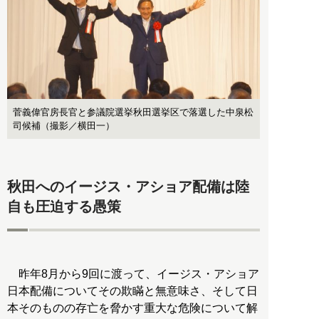
菅義偉官房長官と参議院選挙秋田選挙区で落選した中泉松
司候補（撮影／横田一）
秋田へのイージス・アショア配備は陸
自も圧迫する愚策
昨年8月から9回に渡って、イージス・アショア
日本配備についてその欺瞞と無意味さ、そして日
本そのものの存亡を脅かす重大な危険について解