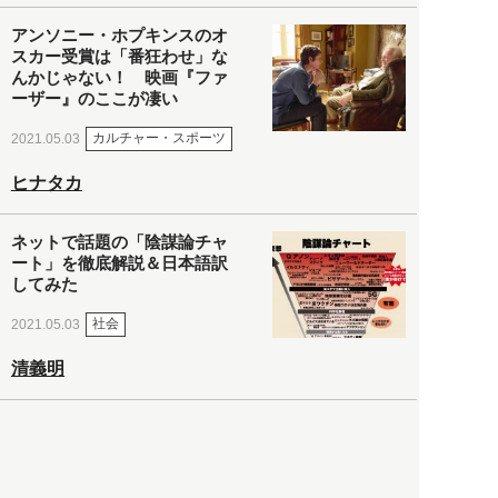
アンソニー・ホプキンスのオ
スカー受賞は「番狂わせ」な
んかじゃない！ 映画『ファ
ーザー』のここが凄い
カルチャー・スポーツ
2021.05.03
ヒナタカ
ネットで話題の「陰謀論チャ
ート」を徹底解説＆日本語訳
してみた
社会
2021.05.03
清義明
ロンドン再封鎖15週目。肥満
やペットに現れ出したニュー
ノーマル社会の歪み＜入江敦
彦の『足止め喰らい日記』