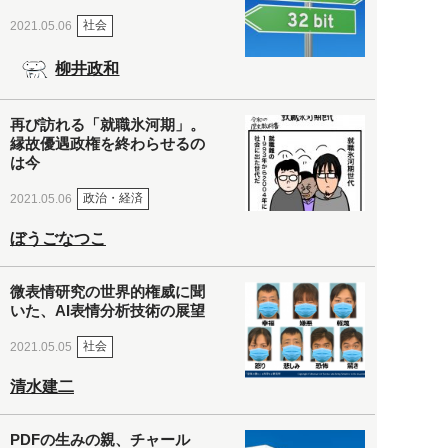
社会
2021.05.06
柳井政和
再び訪れる「就職氷河期」。
縁故優遇政権を終わらせるの
は今
政治・経済
2021.05.06
ぼうごなつこ
微表情研究の世界的権威に聞
いた、AI表情分析技術の展望
社会
2021.05.05
清水建二
PDFの生みの親、チャール