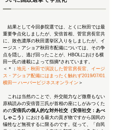
結果として今回参院選では、とくに秋田では最
重要争点化しましたが、安倍首相、菅官房長官共
に、敗色濃厚の秋田選挙区入りをしましたが、イ
ージス・アショア秋田市配備については、その争
点を隠し、逃げ回ったことが、HBOLにおける横
田一氏の連載によって指摘*されています。
＜＊：
地元・秋田で演説した菅官房長官、イージ
ス・アショア配備にはまったく触れず2019/07/01
横田一 ハーバービジネスオンライン
＞
これは当然のことで、外交能力など微塵もない
原稿読みの安倍晋三氏が首相の座にしがみつくた
めの
安倍氏の個人的な対外社交（安倍社交：あべ
しゃこう）
における最大の貢ぎ物ですから国民の
犠牲など無視するに限るのです。従って、「自民