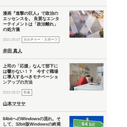
漫画『進撃の巨人』で政治の
エッセンスを。 良質なエンタ
ーテイメントは「政治離れ」
の処方箋
カルチャー・スポーツ
2021.05.07
井田 真人
上司の「応援」なんて部下に
は響かない！？ 今すぐ職場
に導入するべきモチベーショ
ンアップの方法
社会
2021.05.07
山本マサヤ
64bitへのWindowsの流れ。そ
して、32bit版Windowsの終焉