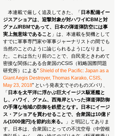
本連載で厳しく追及してきた、「
日本配備イー
ジスアショアは、迎撃対象が対ハワイICBMと対
グァムIRBMであって、日本の弾道弾防空には事
実上無意味であること
」は、本連載を契機として
すでに軍事専門家や軍事ジャーナリストの間でも
当然のことのように論じられるようになりまし
た。これは当たり前のことで、自民党ときわめて
密接な関係にある合衆国のCSIS（戦略国際問題
研究所）による”
Shield of the Pacific: Japan as a
Giant Aegis Destroyer, Thomas Karako, CSIS,
May 23, 2018
” という発表文でそのものズバリ、
「
日本を太平洋に浮かぶ巨大イージス駆逐艦と
し、ハワイ、グァム、西海岸といった弾道弾防御
の手薄な地域の防御を鉄壁となす。日本にイージ
ス・アショアを買わせることで、合衆国は10億ド
ル(1000億円)を節約出来る。
」と明記してありま
す。日本は、合衆国にとっての不沈空母（中曽根