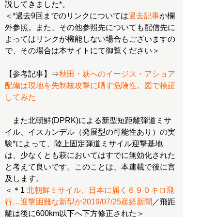
説してきました*。
＜*過去9回までのリンクについては
過去記事
か欄
外参照。また、その他参照先についても配信先に
よってはリンクが機能しない場合もございますの
で、その場合は本サイトにて御覧ください＞
【参考記事】⇒
秋田・萩へのイージス・アショア
配備は現地を先制核攻撃に晒す危険性。図で検証
してみた
また北朝鮮(DPRK)による新型短距離弾道ミサ
イル、イスカンデル（発展型の可能性あり）の実
験*によって、陸上固定弾道ミサイル迎撃基地
は、少なくとも萩においてはすでに無効化された
と考えて良いです。このことは、本連載で後に言
及します。
＜＊1
北朝鮮ミサイル、日本に届く６９０キロ飛
行…迎撃困難な新型か2019/07/25産経新聞
／飛距
離は後に600km以下へ下方修正された＞