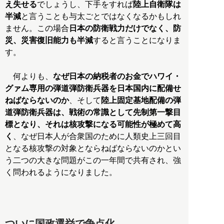
え失せる
でしょうし、下手をすれば
陸上自衛隊は
半減
と言うことも与太ごとではなくなるかもしれ
ません。この場合
日本の防衛戦力だけでなく、防
災、災害復旧能力も半減
すると言うことになりま
す。
何よりも、
なぜ日本の納税者のお金でハワイ・
グァム専用の弾道弾防衛兵器を日本国内に配備せ
ねばならないのか
、そして
陸上固定基地配備の弾
道弾防衛兵器は、戦術の常識として先制第一撃目
標となり、それは核攻撃になる可能性が極めて高
く
、なぜ日本人が合衆国のために人類史上三回目
となる核攻撃の対象とならねばならないのかとい
う二つの大きな問題がこの一年間で共有され、強
く問われるようになりました。
ついに国政選挙で争点化