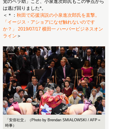
党のペラ助」こと、小泉進次郎氏もこの争点から
は逃げ回りました*。
＜＊：
秋田で応援演説の小泉進次郎氏を直撃。
「イージス・アショアになぜ触れないのです
か？」 2019/07/17 横田一 ハーバービジネスオン
ライン
＞
「安倍社交」（Photo by Brendan SMIALOWSKI / AFP＝
時事）