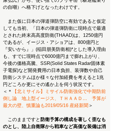
康弘氏）から、使い捨てのブリキ缶（駆逐艦乗り
の自嘲）へ格下げとなったわけです。
また仮に日本の弾道弾防空に有効であると仮定
しても当初、「日本の弾道弾防衛に現時点で最適
とされた終末高高度防衛(THAAD)は、1250億円
であるが、イージス・アショアは、800億円と
『安いから』」(稲田朋美防衛相)*とした導入理由
も、すでに現時点で6000億円まで膨れ上がり、
今後の価格高騰、SSR(Solid States Radar固体素
子電探)など開発費用の日本負担、装弾数や自己
防衛システムほか様々な付加経費を考えると1兆
円どころか更にその遙か上を伺う状況です。
＜＊
【北ミサイル】ミサイル防衛強化で中期防前
倒し論 地上型イージス、ＴＨＡＡＤ… 予算が
最大の壁、慎重論も2019/05/16 産経新聞
＞
このままですと
防衛予算の構成を著しく歪なも
のとし、陸上自衛隊から戦車など高価な装備は消