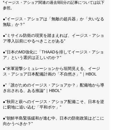
*イージス・アショア関連の過去9回分の記事については以下
参照。
"イージス・アショアは「無敵の超兵器」か「大いなる
●
無駄」か？"
"ミサイル防衛の現実を踏まえれば、イージス・アショ
●
ア導入以前にやるべきことがある"
"日本のMD強化に「THAADを排してイージス・アショ
●
ア」という選択は正しいのか？"
"米軍迎撃シミュレーションから垣間見える、イージ
●
ス・アショア日本配備計画の「不自然さ」"｜HBOL
"「誰がためのイージス・アショアか？」配備地から導
●
き出される、ある推論"｜HBOL"
"秋田と萩へのイージス・アショア配備こそ、日本を逆
●
に窮地に追い込む「平和ボケ」"
"朝鮮半島緊張緩和が進む中、日本の防衛政策はどこに
●
向かうべきか？"