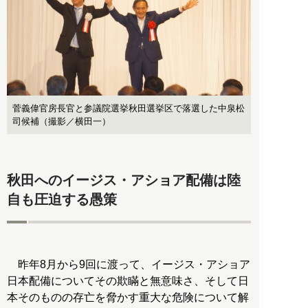
菅義偉官房長官と参議院選挙秋田選挙区で落選した中泉松
司候補（撮影／横田一）
秋田へのイージス・アショア配備は陸
自も圧迫する愚策
昨年8月から9回に渡って、イージス・アショア
日本配備についてその欺瞞と無意味さ、そして日
本そのものの存亡を脅かす重大な危険について解