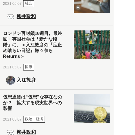
社会
2021.05.07
柳井政和
ロンドン再封鎖16週目。最終
回・英国社会は「新たな段
階」に。＜入江敦彦の『足止
め喰らい日記』嫌々乍ら
Returns＞
国際
2021.05.07
入江敦彦
仮想通貨は“仮想”な存在なの
か？ 拡大する現実世界への
影響
政治・経済
2021.05.07
柳井政和