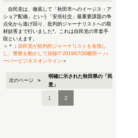
自民党は、徹底して「秋田市へのイージス・ア
ショア配備」という「安倍社交」最重要課題の争
点化から逃げ回り、批判的ジャーナリストへの取
材妨害まで行いました*。これは自民党の常套手
段といえます。
＜＊：
自民党が批判的ジャーナリストを名指し
し、警察を動かして排除!? 2019/07/30横田一 ハ
ーバービジネスオンライン
＞
明確に示された秋田県の「民
次のページ
意」
1
2