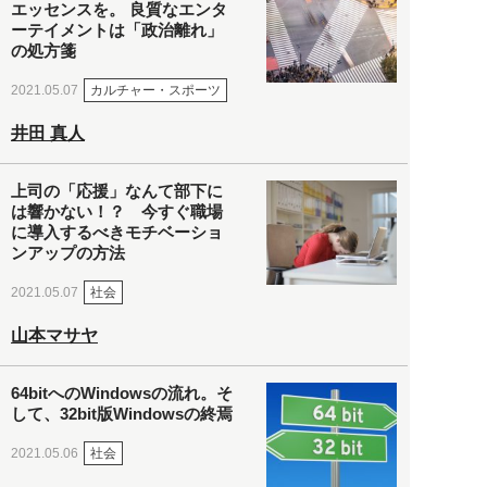
エッセンスを。 良質なエンタ
ーテイメントは「政治離れ」
の処方箋
カルチャー・スポーツ
2021.05.07
井田 真人
上司の「応援」なんて部下に
は響かない！？ 今すぐ職場
に導入するべきモチベーショ
ンアップの方法
社会
2021.05.07
山本マサヤ
64bitへのWindowsの流れ。そ
して、32bit版Windowsの終焉
社会
2021.05.06