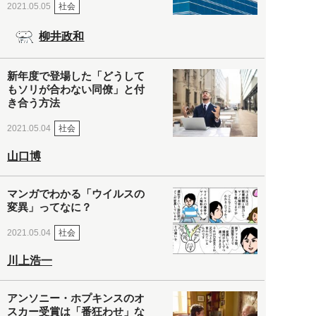
社会
2021.05.05
柳井政和
新年度で登場した「どうして
もソリが合わない同僚」と付
き合う方法
社会
2021.05.04
山口博
マンガでわかる「ウイルスの
変異」ってなに？
社会
2021.05.04
川上浩一
アンソニー・ホプキンスのオ
スカー受賞は「番狂わせ」な