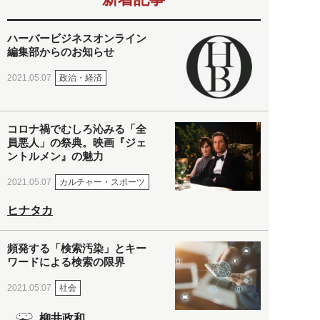
ハーバービジネスオンライン
編集部からのお知らせ
政治・経済
2021.05.07
コロナ禍でむしろ沁みる「全
員悪人」の祭典。映画『ジェ
ントルメン』の魅力
カルチャー・スポーツ
2021.05.07
ヒナタカ
頻発する「検索汚染」とキー
ワードによる検索の限界
社会
2021.05.07
柳井政和