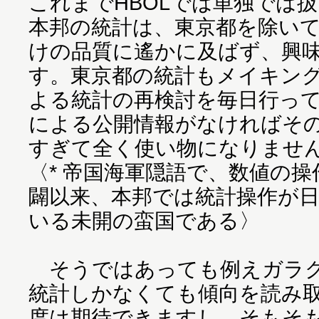
これまでHBOLでは単独では
本邦の統計は、東京都を除い
けの品質に遙かに及ばず、興
す。東京都の統計もメイキング
よる統計の再検討を毎日行っ
による公開情報がなければそ
すぎて全く使い物になりませ
〈* 帝国海軍隠語で、数値の
闢以来、本邦では統計操作が
いる未開の蛮国である〉
そうではあっても例えガラク
統計しかなくても傾向を読み
度は期待できますし、そもそ