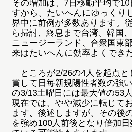
その増加は、7日移動平均で1
すから、たいへんにゆっくり
界中に前例が多数あります。
ら掃討、終息まで台湾、韓国
ニュージーランド、合衆国東
来はたいへんに効率よくでき
ところが2/26の4人を起点と
貫して日毎新規陽性者数の強
の3/13土曜日には最大値の53
現在では、やや減少に転じてお
ます。後述しますが、その後
を強め100人前後となり倍加日