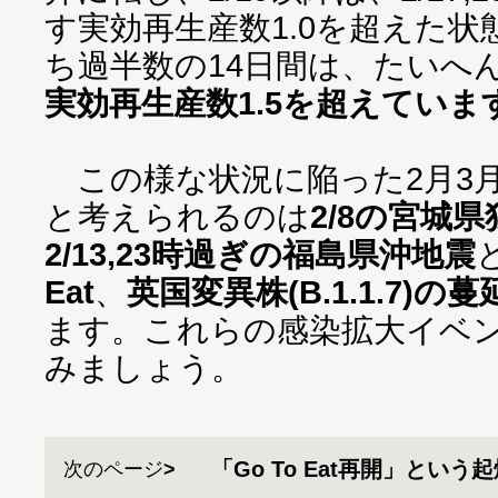
す実効再生産数1.0を超えた状
ち過半数の14日間は、たいへ
実効再生産数1.5を超えていま
この様な状況に陥った2月3
と考えられるのは
2/8の宮城
2/13,23時過ぎの福島県沖地震
Eat
、
英国変異株(B.1.1.7)の蔓
ます。これらの感染拡大イベ
みましょう。
「Go To Eat再開」という
次のページ