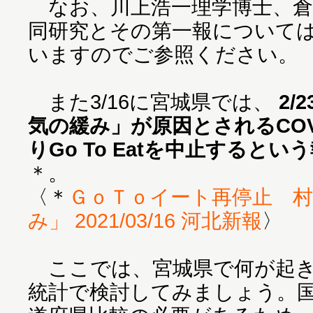
なお、川上浩一理学博士、倉
同研究とその第一報について
いますのでご参照ください。
また3/16に宮城県では、
2/
気の緩み」が原因とされるCOV
りGo To Eatを中止するとい
＊。
〈＊
ＧｏＴｏイート再停止 
み」 2021/03/16 河北新報
〉
ここでは、宮城県で何が起き
統計で検討してみましょう。