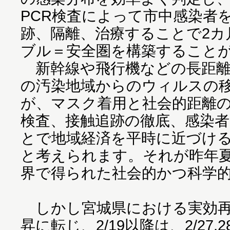
PCR検査によって市中感染者
跡、隔離、治療することで2カ
ブル＝安全圏を構築すること
新幹線や飛行機などの長距離
の汚染地域からのウィルスの
が、マスク着用と社会的距離
検査、接触追跡の徹底、感染
とで地域経済を平時に近づけ
と考えられます。それが昨年
界で得られた社会的かつ科学
しかし宮城県における実効再生
昇に転じ、2/19以降は、2/27