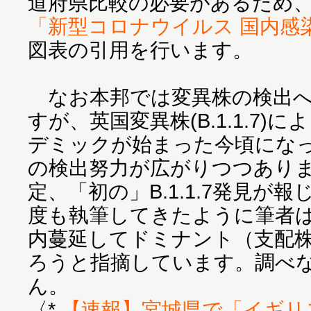
道府県比較の必要があるため
「新型コロナウイルス 国内感
図表の引用を行います。
なお本邦では変異株の検出へ
すが、英国変異株(B.1.1.7
デミックが始まった今頃にな
の検出努力が広がりつつあり
定、「初の」B.1.1.7発見が
度も執筆してきたように筆者は3月
内蔓延してドミナント（支配
ろうと指摘しています。調べ
ん。
〈*
【速報】宮城県で「イギリ