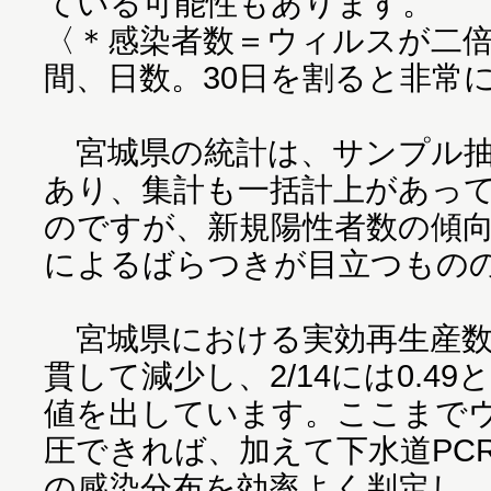
ている可能性もあります。
〈＊感染者数＝ウィルスが二
間、日数。30日を割ると非常
宮城県の統計は、サンプル抽
あり、集計も一括計上があっ
のですが、新規陽性者数の傾
によるばらつきが目立つもの
宮城県における実効再生産数は、
貫して減少し、2/14には0.4
値を出しています。ここまで
圧できれば、加えて下水道PC
の感染分布を効率よく判定し