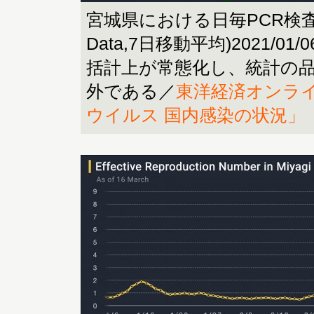
宮城県における日毎PCR検査人
Data,7日移動平均)2021/01/06
括計上が常態化し、統計の
外である／
東洋経済オンラ
ウイルス 国内感染の状況」