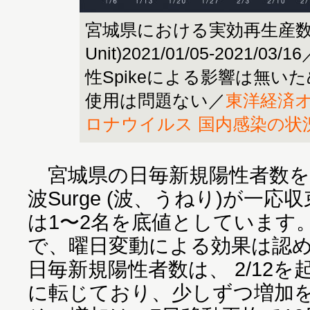
宮城県における実効再生産数
Unit)2021/01/05-2021/0
性Spikeによる影響は無い
使用は問題ない／
東洋経済
ロナウイルス 国内感染の状
宮城県の日毎新規陽性者数を見
波Surge (波、うねり)が一
は1〜2名を底値としています。
で、曜日変動による効果は認
日毎新規陽性者数は、 2/12
に転じており、少しずつ増加