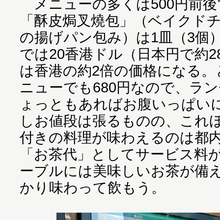
メニューの多くは500円前後
「酥皮焗叉燒包」（ベイクド
の揚げパン包み）は1皿（3個）
では20香港ドル（日本円で約2
は香港の約2倍の価格になる。
ニューでも680円なので、ランチ
ょっともあればお腹いっぱい
しお値段は張るものの、これ
付きの料理が味わえるのは都
「お茶代」としてサービス料が
ーブルには美味しいお茶が備
かり味わって飲もう。