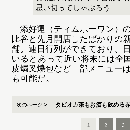
思い切ってしゃぶろう
添好運（ティムホーワン）の
比谷と先月開店したばかりの新
舗。連日行列ができており、日
いるとあって近い将来には全
皮焗叉燒包など一部メニュー
も可能だ。
タピオカ茶もお酒も飲める
次のページ
1
2
3