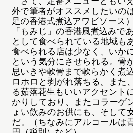
さて、定番メニューともいえ
外で筆者がオススメしたいの
足の香港式煮込アワビソース
「もみじ」の香港風煮込みで
として食べられている地域も
食べられる店は少なく、いか
という気分にさせられる。骨
思いきや軟骨まで軟らかく煮
ロホロと剥がれ落ちる。また
る茹落花生もいいアクセント
かりしており、またコラーゲ
ょい飲みのお供にも、そして
だ。（ちなみにアルコールは青
円（税別）など）