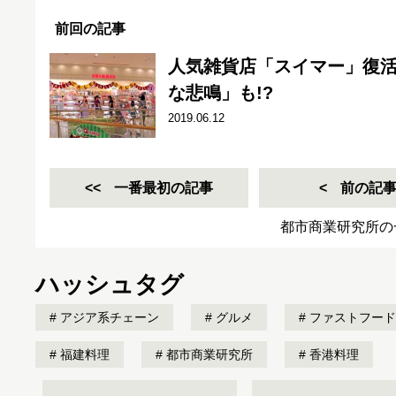
前回の記事
人気雑貨店「スイマー」復
な悲鳴」も!?
2019.06.12
一番最初の記事
前の記
都市商業研究所の
ハッシュタグ
アジア系チェーン
グルメ
ファストフード
福建料理
都市商業研究所
香港料理