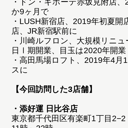
・
ドン・キホーテ赤坂見附店、20
か9ヶ月で
・
LUSH新宿店、2019年初夏
店、JR新宿駅前に
・
川崎ルフロン、大規模リニューア
日Ⅰ期開業、目玉は2020年開
・
高田馬場ロフト、2019年4月
スに
【今回訪問した3店舗】
・添好運 日比谷店
東京都千代田区有楽町1丁目2−2