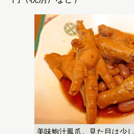
美味鮑汁鳳爪。見た目は少