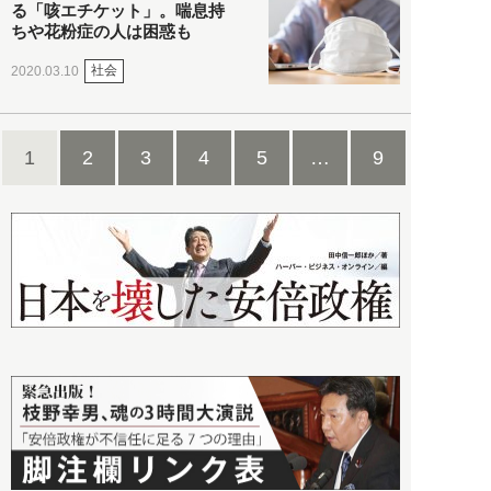
る「咳エチケット」。喘息持
ちや花粉症の人は困惑も
社会
2020.03.10
1
2
3
4
5
…
9