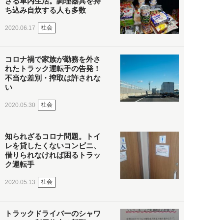
ざる車内生活。調理器具を持
ち込み自炊する人も多数
社会
2020.06.17
コロナ禍で家族が勤務を外さ
れたトラック運転手の告発！
不当な差別・搾取は許されな
い
社会
2020.05.30
知られざるコロナ問題。トイ
レを貸したくないコンビニ、
借りられなければ困るトラッ
ク運転手
社会
2020.05.13
トラックドライバーのシャワ