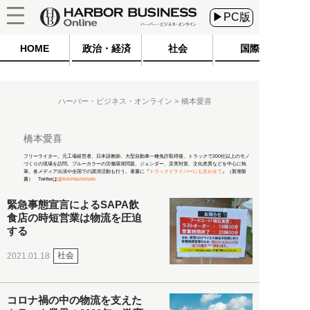
▶PC版
HOME
政治・経済
社会
国際
ハーバー・ビジネス・オンライン
橋本愛喜
橋本愛喜
フリーライター。元工場経営者、日本語教師。大型自動車一種免許取得後、トラックで200社以上のモノ
づくりの現場を訪問。ブルーカラーの労働環境問題、ジェンダー、災害対策、文化差異などを中心に執
筆。各メディア出演や全国での講演活動も行う。著書に『
トラックドライバーにも言わせて
』（新潮新
書） Twitterは
@AikiHashimoto
緊急事態宣言によるSAPA飲
食店の時短営業は物流を圧迫
する
社会
2021.01.18
コロナ禍の中の物流を支えた