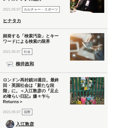
カルチャー・スポーツ
2021.05.07
ヒナタカ
頻発する「検索汚染」とキー
ワードによる検索の限界
社会
2021.05.07
柳井政和
ロンドン再封鎖16週目。最終
回・英国社会は「新たな段
階」に。＜入江敦彦の『足止
め喰らい日記』嫌々乍ら
Returns＞
国際
2021.05.07
入江敦彦