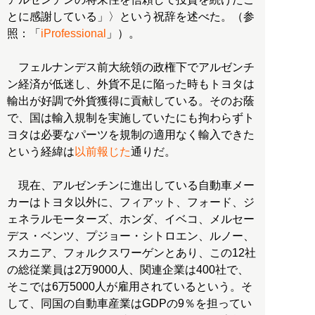
とに感謝している」〉という祝辞を述べた。（参
照：「
iProfessional
」）。
フェルナンデス前大統領の政権下でアルゼンチ
ン経済が低迷し、外貨不足に陥った時もトヨタは
輸出が好調で外貨獲得に貢献している。そのお蔭
で、国は輸入規制を実施していたにも拘わらずト
ヨタは必要なパーツを規制の適用なく輸入できた
という経緯は
以前報じた
通りだ。
現在、アルゼンチンに進出している自動車メー
カーはトヨタ以外に、フィアット、フォード、ジ
ェネラルモーターズ、ホンダ、イベコ、メルセー
デス・ベンツ、プジョー・シトロエン、ルノー、
スカニア、フォルクスワーゲンとあり、この12社
の総従業員は2万9000人、関連企業は400社で、
そこでは6万5000人が雇用されているという。そ
して、同国の自動車産業はGDPの9％を担ってい