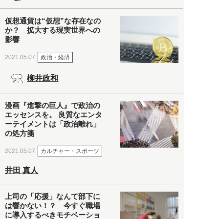
仮想通貨は“仮想”な存在なの
か？ 拡大する現実世界への
影響
政治・経済
2021.05.07
柳井政和
漫画『進撃の巨人』で政治の
エッセンスを。 良質なエンタ
ーテイメントは「政治離れ」
の処方箋
カルチャー・スポーツ
2021.05.07
井田 真人
上司の「応援」なんて部下に
は響かない！？ 今すぐ職場
に導入するべきモチベーショ