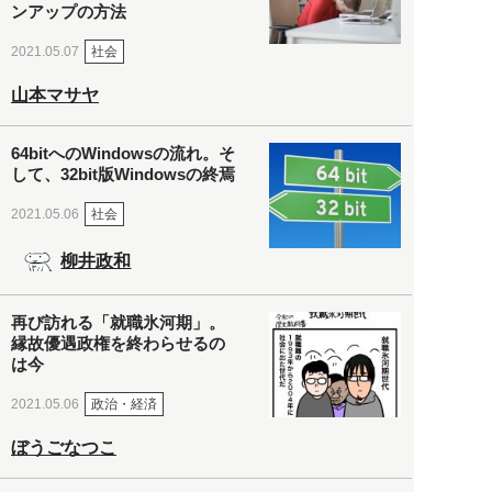
ンアップの方法
社会
2021.05.07
山本マサヤ
64bitへのWindowsの流れ。そ
して、32bit版Windowsの終焉
社会
2021.05.06
柳井政和
再び訪れる「就職氷河期」。
縁故優遇政権を終わらせるの
は今
政治・経済
2021.05.06
ぼうごなつこ