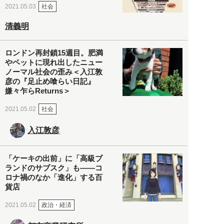
社会
2021.05.03
清義明
ロンドン再封鎖15週目。肥満
やペットに現れ出したニュー
ノーマル社会の歪み＜入江敦
彦の『足止め喰らい日記』
嫌々乍らReturns＞
社会
2021.05.02
入江敦彦
「ケーキの出前」に「高級ブ
ランドのサブスク」も――コ
ロナ禍のなか「進化」する百
貨店
政治・経済
2021.05.02