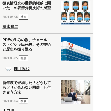
微表情研究の世界的権威に聞
いた、AI表情分析技術の展望
社会
2021.05.05
清水建二
PDFの生みの親、チャール
ズ・ゲシキ氏死去。その技術
と歴史を振り返る
社会
2021.05.05
柳井政和
新年度で登場した「どうして
もソリが合わない同僚」と付
き合う方法
社会
2021.05.04
山口博