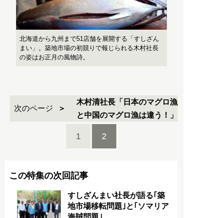
北海道から九州まで51店舗を展開する「すしざん
まい」。築地市場の初競りで報じられる木村社長
の姿はお正月の風物詩。
木村清社長「日本のマグロ漁
次のページ
と中国のマグロ漁は違う！」
1
2
この特集の次回記事
すしざんまい社長が語る｢築
地市場移転問題｣と｢ソマリア
海賊問題｣