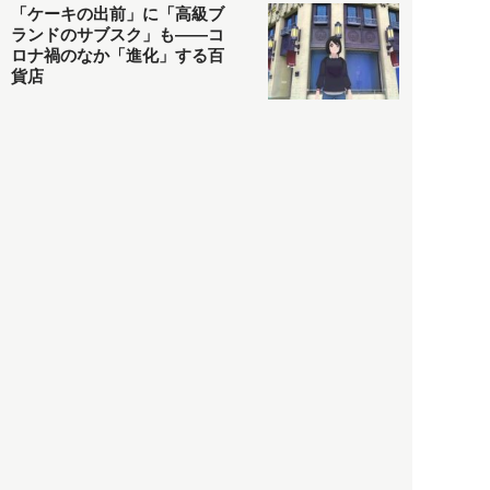
「ケーキの出前」に「高級ブ
ランドのサブスク」も――コ
ロナ禍のなか「進化」する百
貨店
政治・経済
2021.05.02
都市商業研究所
「高度外国人材」という言葉
に潜む欺瞞と、日本が搾取し
依存する圧倒的多数の外国人
労働者の実像とは？
社会
2021.05.01
月刊日本
以前の記事をもっと見る