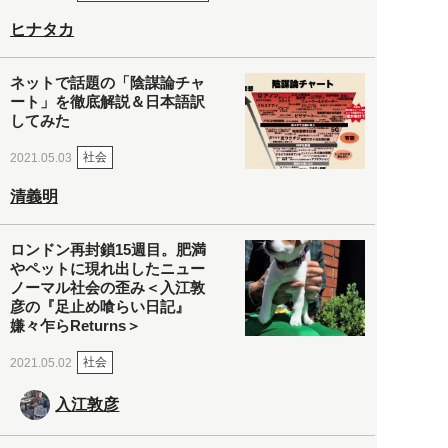
ヒナタカ
ネットで話題の「陰謀論チャ
ート」を徹底解説＆日本語訳
してみた
社会
2021.05.03
清義明
ロンドン再封鎖15週目。肥満
やペットに現れ出したニュー
ノーマル社会の歪み＜入江敦
彦の『足止め喰らい日記』
嫌々乍らReturns＞
社会
2021.05.02
入江敦彦