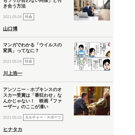
もソリが合わない同僚」と付
き合う方法
社会
2021.05.04
山口博
マンガでわかる「ウイルスの
変異」ってなに？
社会
2021.05.04
川上浩一
アンソニー・ホプキンスのオ
スカー受賞は「番狂わせ」な
んかじゃない！ 映画『ファ
ーザー』のここが凄い
カルチャー・スポーツ
2021.05.03
ヒナタカ