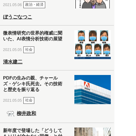
政治・経済
2021.05.06
ぼうごなつこ
微表情研究の世界的権威に聞
いた、AI表情分析技術の展望
社会
2021.05.05
清水建二
PDFの生みの親、チャール
ズ・ゲシキ氏死去。その技術
と歴史を振り返る
社会
2021.05.05
柳井政和
新年度で登場した「どうして