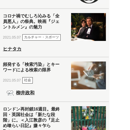
コロナ禍でむしろ沁みる「全
員悪人」の祭典。映画『ジェ
ントルメン』の魅力
カルチャー・スポーツ
2021.05.07
ヒナタカ
頻発する「検索汚染」とキー
ワードによる検索の限界
社会
2021.05.07
柳井政和
ロンドン再封鎖16週目。最終
回・英国社会は「新たな段
階」に。＜入江敦彦の『足止
め喰らい日記』嫌々乍ら