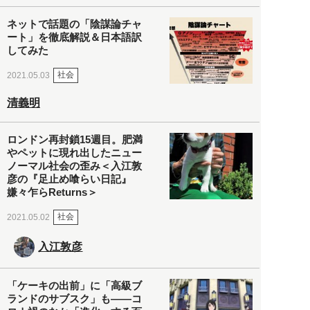
ネットで話題の「陰謀論チャ
ート」を徹底解説＆日本語訳
してみた
社会
2021.05.03
清義明
ロンドン再封鎖15週目。肥満
やペットに現れ出したニュー
ノーマル社会の歪み＜入江敦
彦の『足止め喰らい日記』
嫌々乍らReturns＞
社会
2021.05.02
入江敦彦
「ケーキの出前」に「高級ブ
ランドのサブスク」も――コ