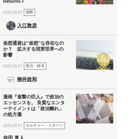
Returns＞
国際
2021.05.07
入江敦彦
仮想通貨は“仮想”な存在なの
か？ 拡大する現実世界への
影響
政治・経済
2021.05.07
柳井政和
漫画『進撃の巨人』で政治の
エッセンスを。 良質なエンタ
ーテイメントは「政治離れ」
の処方箋
カルチャー・スポーツ
2021.05.07
井田 真人