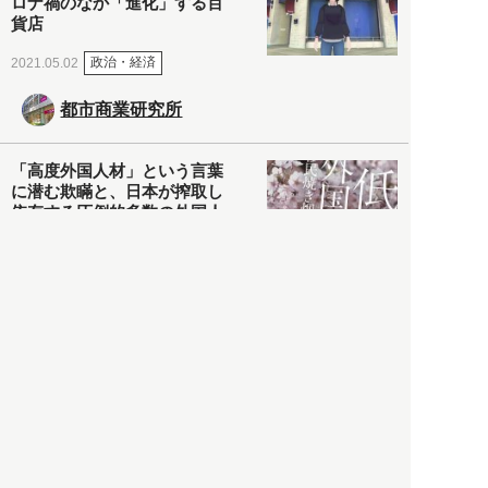
ロナ禍のなか「進化」する百
貨店
政治・経済
2021.05.02
都市商業研究所
「高度外国人材」という言葉
に潜む欺瞞と、日本が搾取し
依存する圧倒的多数の外国人
労働者の実像とは？
社会
2021.05.01
月刊日本
以前の記事をもっと見る