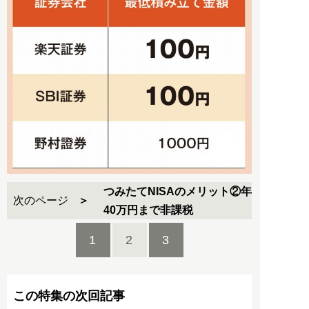
つみたてNISAのメリット②年
次のページ
40万円まで非課税
1
2
3
この特集の次回記事