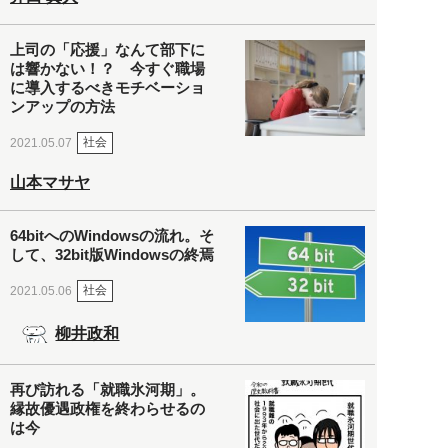
上司の「応援」なんて部下に
は響かない！？ 今すぐ職場
に導入するべきモチベーショ
ンアップの方法
社会
2021.05.07
山本マサヤ
64bitへのWindowsの流れ。そ
して、32bit版Windowsの終焉
社会
2021.05.06
柳井政和
再び訪れる「就職氷河期」。
縁故優遇政権を終わらせるの
は今