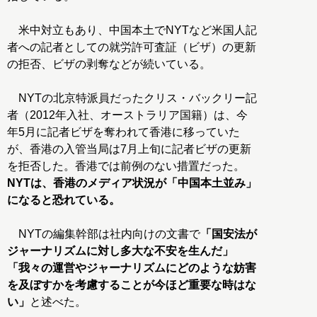
米中対立もあり、中国本土でNYTなど米国人記
者への記者としての就労許可査証（ビザ）の更新
の拒否、ビザの剥奪などが続いている。
NYTの北京特派員だったクリス・バックリー記
者（2012年入社、オーストラリア国籍）は、今
年5月に記者ビザを奪われて香港に移っていた
が、香港の入管当局は7月上旬に記者ビザの更新
を拒否した。香港では前例のない措置だった。
NYTは、香港のメディア状況が「中国本土並み」
になると恐れている。
NYTの編集幹部は社内向けの文書で
「国安法が
ジャーナリズムに対し多大な不安を生んだ」
「我々の運営やジャーナリズムにどのような妨害
を及ぼすかを考慮することが今ほど重要な時はな
い」
と述べた。