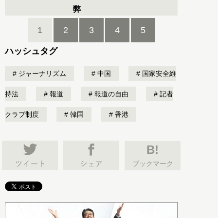
弊
1
2
3
4
5
ハッシュタグ
ジャーナリズム
中国
国家安全維
持法
報道
報道の自由
記者
クラブ制度
韓国
香港
B!
ブックマーク