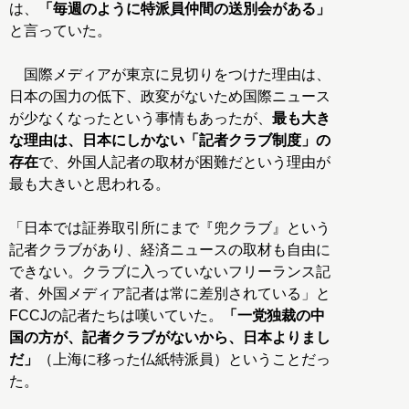
は、
「毎週のように特派員仲間の送別会がある」
と言っていた。
国際メディアが東京に見切りをつけた理由は、
日本の国力の低下、政変がないため国際ニュース
が少なくなったという事情もあったが、
最も大き
な理由は、日本にしかない「記者クラブ制度」の
存在
で、外国人記者の取材が困難だという理由が
最も大きいと思われる。
「日本では証券取引所にまで『兜クラブ』という
記者クラブがあり、経済ニュースの取材も自由に
できない。クラブに入っていないフリーランス記
者、外国メディア記者は常に差別されている」と
FCCJの記者たちは嘆いていた。
「一党独裁の中
国の方が、記者クラブがないから、日本よりまし
だ」
（上海に移った仏紙特派員）ということだっ
た。