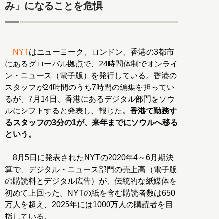
み」になることを危惧
NYT
はニューヨーク、ロンドン、香港の3都市
にあるグローバル拠点で、24時間体制でオンライ
ン・ニュース（電子版）を発行している。香港の
スタッフが24時間のうち7時間の編集を担ってい
るが、7月14日、香港にあるデジタル部門をソウ
ルにシフトすると発表し、報じた。
香港で勤務す
るスタッフの3分の1が、来年までにソウルへ移る
という。
8月5日に発表されたNYTの2020年4～6月期決
算で、デジタル・ニュース部門の売上高（電子版
の購読料とデジタル広告）が、伝統的な紙媒体を
初めて上回った。NYTの紙を含む購読者数は650
万人を超え、2025年には1000万人の購読者を目
指している。