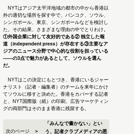
NYTはアジア太平洋地域の都市の中から香港以
外の適切な場所を探す中で、バンコク、ソウル、
シンガポール、東京、シンガポールなどを検討し
た。その結果、さまざまな理由の中でとりわけ
、
①外国企業に対して友好的である② 独立した報
道（independent press）が存在する③主要なア
ジアのニュース分野で中心的な役割を担っている
――の3点で魅力があるとして、ソウルを選ん
だ。
NYTはこの決定にもとづき、香港にいるジャー
ナリスト（記者・編集者）のチームを来年にかけ
てソウルに移すと決めた。香港をカバーする記者
と、NYT国際版（紙）の印刷、広告マーケティン
グの両部門はそのまま香港に残留する。
「みんなで書かない」とい
次のページ
う、記者クラブメディアの悪