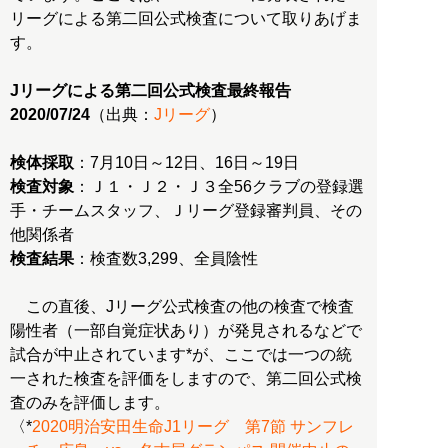
リーグによる第二回公式検査について取りあげま
す。
Jリーグによる第二回公式検査最終報告
2020/07/24
（出典：
Jリーグ
）
検体採取
検査対象
：Ｊ１・Ｊ２・Ｊ３全56クラブの登録選
手・チームスタッフ、Ｊリーグ登録審判員、その
検査結果
：検査数3,299、全員陰性
この直後、Jリーグ公式検査の他の検査で検査
陽性者（一部自覚症状あり）が発見されるなどで
試合が中止されています*が、ここでは一つの統
一された検査を評価をしますので、第二回公式検
査のみを評価します。
〈*
2020明治安田生命J1リーグ 第7節 サンフレ