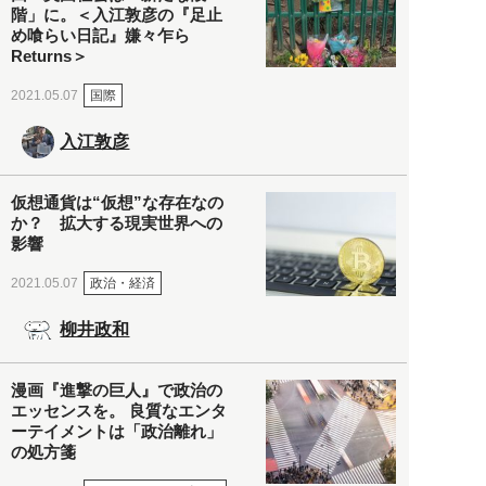
階」に。＜入江敦彦の『足止
め喰らい日記』嫌々乍ら
Returns＞
国際
2021.05.07
入江敦彦
仮想通貨は“仮想”な存在なの
か？ 拡大する現実世界への
影響
政治・経済
2021.05.07
柳井政和
漫画『進撃の巨人』で政治の
エッセンスを。 良質なエンタ
ーテイメントは「政治離れ」
の処方箋