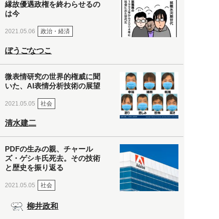
縁故優遇政権を終わらせるの
は今
政治・経済
2021.05.06
ぼうごなつこ
微表情研究の世界的権威に聞
いた、AI表情分析技術の展望
社会
2021.05.05
清水建二
PDFの生みの親、チャール
ズ・ゲシキ氏死去。その技術
と歴史を振り返る
社会
2021.05.05
柳井政和