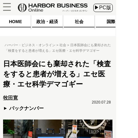
▶PC版
HOME
政治・経済
社会
国際
ハーバー・ビジネス・オンライン
社会
日本医師会にも棄却された
「検査をすると患者が増える」エセ医療・エセ科学デマゴギー
日本医師会にも棄却された「検査
をすると患者が増える」エセ医
療・エセ科学デマゴギー
牧田寛
2020.07.28
バックナンバー