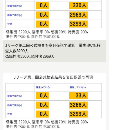
Jリーグ第二回公式検査を室月仮説で試算 罹患率0%,検
査人数3299人
偽陽性者330人,陰性者2969人