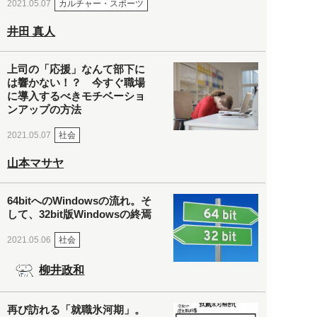
カルチャー・スポーツ
2021.05.07
井田 真人
上司の「応援」なんて部下に
は響かない！？ 今すぐ職場
に導入するべきモチベーショ
ンアップの方法
社会
2021.05.07
山本マサヤ
64bitへのWindowsの流れ。そ
して、32bit版Windowsの終焉
社会
2021.05.06
柳井政和
再び訪れる「就職氷河期」。