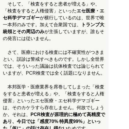
そして、「検査をすると患者が増える」や、
「検査をすると人権侵害」といった
エセ医療・エ
セ科学デマゴギー
が横行しているのは、世界で唯
一本邦のみです。加えて合衆国では、
トランプ大
統領とその周辺のみ
が主張していますが、誰もそ
の発言には従いません。
さて、医療における検査には不確実性がつきま
とい、誤診は警戒すべきものです。しかし全世界
では、そういった議論は抗体検査では論じられて
いますが、PCR検査では全く話題になりません。
本邦医学・医療業界を席巻してしまった「検査
をすると患者が増える」や、「検査をすると人権
侵害」といったエセ医療・エセ科学デマゴギー
は、そのカケラすら存在しません。何故でしょう
か。それは、
PCR検査が原理的に極めて高精度で
あり、今日では「感度70% 特異度99%」といっ
た「仮に」の話は存在し得ない
ためです。