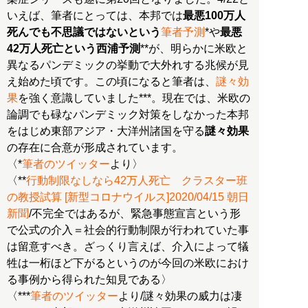
いえば、筆者にとっては、本邦では
最悪100万人
死んでも不思議ではないという
筆者予測
*や
最悪
42万人死亡という西浦予測
**が、明らかに米欧と
異なるパンデミックの挙動で大外れする兆候が見
え始めた頃です。この頃になると筆者は、
謎々効
果
を強く意識していました***。現在では、米欧の
論調でも碌なパンデミック対策をしなかった本邦
をはじめ東部アジア・大洋州諸国を守る
謎々効果
の存在に合意が形成されています。
〈*
筆者のツイッター
より〉
〈**
行動制限なしなら42万人死亡 クラスター班
の教授試算 [新型コロナウイルス]2020/04/15 朝日
新聞
/不完全ではあるが、緊急事態宣言という形
で公式の介入＝社会的行動制限が行われていた事
は留意すべき。ざっくり言えば、介入によって犠
牲は一桁ほど下がるというのが今回の米欧におけ
る事例から得られた知見である〉
〈***
筆者のツイッター
より/謎々効果の威力は凄