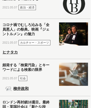
政治・経済
2021.05.07
コロナ禍でむしろ沁みる「全
員悪人」の祭典。映画『ジェ
ントルメン』の魅力
カルチャー・スポーツ
2021.05.07
ヒナタカ
頻発する「検索汚染」とキー
ワードによる検索の限界
社会
2021.05.07
柳井政和
ロンドン再封鎖16週目。最終
回・英国社会は「新たな段