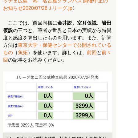
ッチェ広島 vs 名古屋グランパス 開催中止の
お知らせ2020/07/26Ｊリーグ.jp
〉
ここでは、前回同様に
金井説、室月仮説、岩田
仮説
の三つと、筆者が世界と日本の実績から特異
度と感度を算出したものを用います。また、計算
方法は
東京大学・保健センターで公開されている
もの
（
魚拓
）を使います。詳しくは、
前回
と
前々
回
の記事をお読みください。