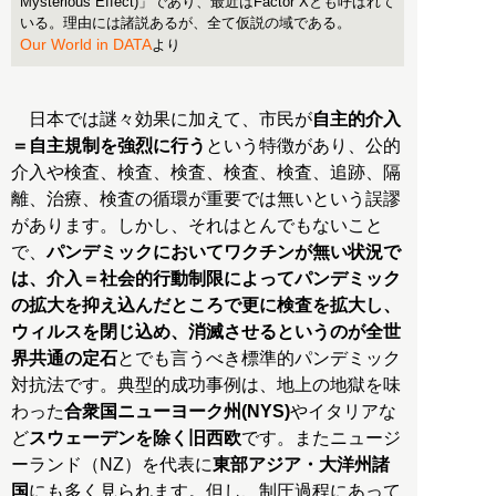
Mysterious Effect)」であり、最近はFactor Xとも呼ばれて
いる。理由には諸説あるが、全て仮説の域である。
Our World in DATA
より
日本では謎々効果に加えて、市民が
自主的介入
＝自主規制を強烈に行う
という特徴があり、公的
介入や検査、検査、検査、検査、検査、追跡、隔
離、治療、検査の循環が重要では無いという誤謬
があります。しかし、それはとんでもないこと
で、
パンデミックにおいてワクチンが無い状況で
は、介入＝社会的行動制限によってパンデミック
の拡大を抑え込んだところで更に検査を拡大し、
ウィルスを閉じ込め、消滅させるというのが全世
界共通の定石
とでも言うべき標準的パンデミック
対抗法です。典型的成功事例は、地上の地獄を味
わった
合衆国ニューヨーク州(NYS)
やイタリアな
ど
スウェーデンを除く旧西欧
です。またニュージ
ーランド（NZ）を代表に
東部アジア・大洋州諸
国
にも多く見られます。但し、制圧過程にあって