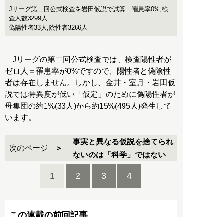
Jリーグ第二回公式検査を岩田仮説で試算 罹患率0%,検
査人数3299人
偽陽性者33人,陰性者3266人
Jリーグの第二回公式検査では、検査陽性者が
ゼロ人＝罹患率が0%ですので、陽性者と偽陰性
者は存在しません。しかし、金井・室月・岩田仮
説では特異度が低い「仮定」のために偽陽性者が
母集団の約1%(33人)から約15%(495人)発生して
います。
事実と異なる仮説を捨てられ
次のページ
ないのは「科学」ではない
1
2
3
4
この連載の前回記事