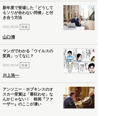
新年度で登場した「どうして
もソリが合わない同僚」と付
き合う方法
社会
2021.05.04
山口博
マンガでわかる「ウイルスの
変異」ってなに？
社会
2021.05.04
川上浩一
アンソニー・ホプキンスのオ
スカー受賞は「番狂わせ」な
んかじゃない！ 映画『ファ
ーザー』のここが凄い
カルチャー・スポーツ
2021.05.03