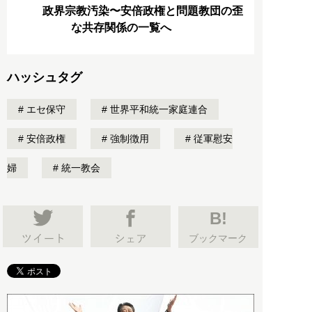
政界宗教汚染〜安倍政権と問題教団の歪
な共存関係の一覧へ
ハッシュタグ
エセ保守
世界平和統一家庭連合
安倍政権
強制徴用
従軍慰安
婦
統一教会
B!
ブックマーク