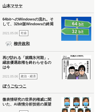
山本マサヤ
64bitへのWindowsの流れ。そ
して、32bit版Windowsの終焉
社会
2021.05.06
柳井政和
再び訪れる「就職氷河期」。
縁故優遇政権を終わらせるの
は今
政治・経済
2021.05.06
ぼうごなつこ
微表情研究の世界的権威に聞
いた、AI表情分析技術の展望