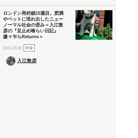
ロンドン再封鎖15週目。肥満
やペットに現れ出したニュー
ノーマル社会の歪み＜入江敦
彦の『足止め喰らい日記』
嫌々乍らReturns＞
社会
2021.05.02
入江敦彦
「ケーキの出前」に「高級ブ
ランドのサブスク」も――コ
ロナ禍のなか「進化」する百
貨店
政治・経済
2021.05.02
都市商業研究所
「高度外国人材」という言葉