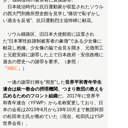
日本統治時代に抗日運動家が収監されたソウル
の西大門刑務所歴史館を見学し“痛切で恥ずかし
い過去を反省”、抗日運動烈士追悼碑に献花。
ソウル鍾路区、旧日本大使館前に設置され
た“日本軍性奴隷制被害者の象徴”である少女像に
献花し抱擁。少女像の脇で会見を開き、元徴用工
と元慰安婦に謝罪した上で日本政府・安倍政権に
過去の歴史への謝罪を要求。（参照：
「
MBC
」）
一連の謝罪行脚を“用意”した
世界平和青年学生
連合は統一教会の摂理機関、つまり教団の教えを
広めるためのフロント組織
だ。2017年に世界平
和青年連合（YFWP）から名称変更しており、日
本の会長は2013年6月から19年10月まで教団幹部
の松田幸士氏が務めていた（現在、松田氏はYSP
世界会長）。