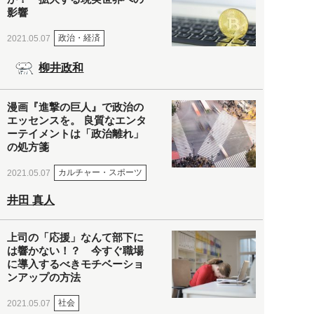
影響
政治・経済
2021.05.07
柳井政和
漫画『進撃の巨人』で政治の
エッセンスを。 良質なエンタ
ーテイメントは「政治離れ」
の処方箋
カルチャー・スポーツ
2021.05.07
井田 真人
上司の「応援」なんて部下に
は響かない！？ 今すぐ職場
に導入するべきモチベーショ
ンアップの方法
社会
2021.05.07