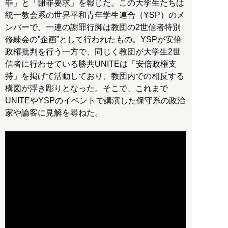
罪」と「謝罪要求」を報じた。この大学生たちは
統一教会系の世界平和青年学生連合（YSP）のメ
ンバーで、一連の謝罪行脚は教団の2世信者特別
修練会の”企画”として行われたもの。YSPが安倍
政権批判を行う一方で、同じく教団が大学生2世
信者に行わせている勝共UNITEは「安倍政権支
持」を掲げて活動しており、教団内での相反する
構図が浮き彫りとなった。そこで、これまで
UNITEやYSPのイベントで講演した保守系の政治
家や論客に見解を尋ねた。