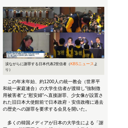
KBSニュース
涙ながらに謝罪する日本代表2世信者（
よ
り）
この年末年始、約1200人の統一教会（世界平
和統一家庭連合）の大学生信者が渡韓し”強制徴
用被害者”と“慰安婦”へ直接謝罪、少女像が設置さ
れた旧日本大使館前で日本政府・安倍政権に過去
の歴史への謝罪を要求する会見を開いた。
多くの韓国メディアが日本の大学生による「謝