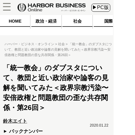
▶PC版
HOME
政治・経済
社会
国際
ハーバー・ビジネス・オンライン
社会
「統一教会」のダブスタにつ
いて、教団と近い政治家や論客の見解を聞いてみた＜政界宗教汚染〜安
倍政権と問題教団の歪な共存関係・第26回＞
「統一教会」のダブスタについ
て、教団と近い政治家や論客の見
解を聞いてみた＜政界宗教汚染〜
安倍政権と問題教団の歪な共存関
係・第26回＞
鈴木エイト
2020.01.22
バックナンバー