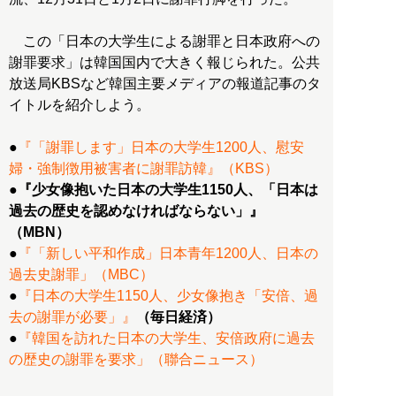
この「日本の大学生による謝罪と日本政府への
謝罪要求」は韓国国内で大きく報じられた。公共
放送局KBSなど韓国主要メディアの報道記事のタ
イトルを紹介しよう。
●
『「謝罪します」日本の大学生1200人、慰安
婦・強制徴用被害者に謝罪訪韓』（KBS）
●
『少女像抱いた日本の大学生1150人、「日本は
過去の歴史を認めなければならない」』
（MBN）
●
『「新しい平和作成」日本青年1200人、日本の
過去史謝罪」（MBC）
●
『日本の大学生1150人、少女像抱き「安倍、過
去の謝罪が必要」』
（毎日経済）
●
『韓国を訪れた日本の大学生、安倍政府に過去
の歴史の謝罪を要求」（聯合ニュース）