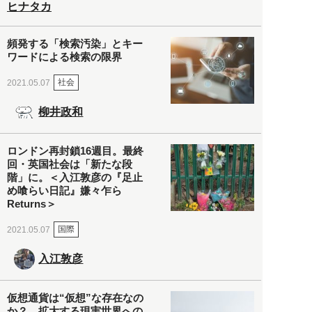
ヒナタカ
頻発する「検索汚染」とキー
ワードによる検索の限界
社会
2021.05.07
柳井政和
ロンドン再封鎖16週目。最終
回・英国社会は「新たな段
階」に。＜入江敦彦の『足止
め喰らい日記』嫌々乍ら
Returns＞
国際
2021.05.07
入江敦彦
仮想通貨は“仮想”な存在なの
か？ 拡大する現実世界への