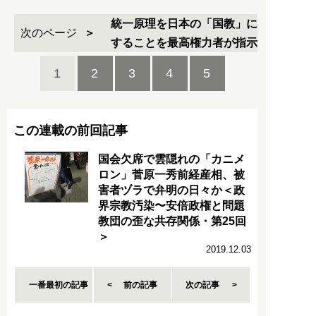
統一原理を日本の「国教」に
次のページ
することを最高権力者が指示
1
2
3
4
5
この連載の前回記事
国会欠席で雲隠れの「カニメ
ロン」菅原一秀前経産相、被
害者ヅラで弁明の日々か＜政
界宗教汚染〜安倍政権と問題
教団の歪な共存関係・第25回
＞
2019.12.03
一番最初の記事
前の記事
次の記事