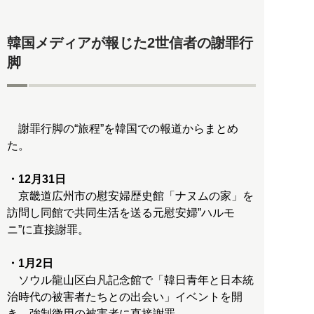
韓国メディアが報じた2世信者の謝罪行
脚
謝罪行脚の“旅程”を韓国での報道からまとめ
た。
・12月31日
京畿道広州市の慰安婦歴史館「ナヌムの家」を
訪問し同館で共同生活を送る元慰安婦”ハルモ
ニ”に直接謝罪。
・1月2日
ソウル龍山区白凡記念館で「韓日青年と日本統
治時代の被害者たちとの出会い」イベントを開
き、強制徴用の被害者に直接謝罪。