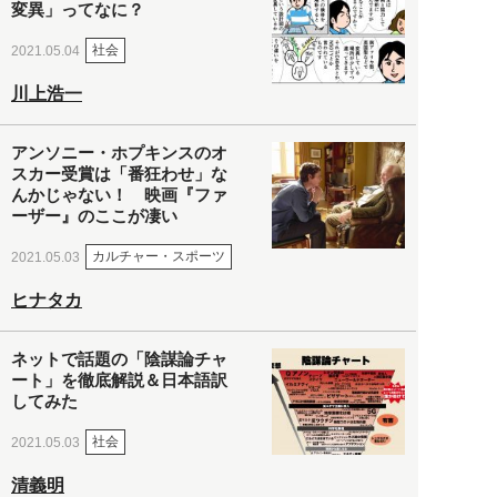
変異」ってなに？
社会
2021.05.04
川上浩一
アンソニー・ホプキンスのオ
スカー受賞は「番狂わせ」な
んかじゃない！ 映画『ファ
ーザー』のここが凄い
カルチャー・スポーツ
2021.05.03
ヒナタカ
ネットで話題の「陰謀論チャ
ート」を徹底解説＆日本語訳
してみた
社会
2021.05.03
清義明