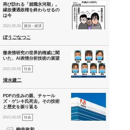
再び訪れる「就職氷河期」。
縁故優遇政権を終わらせるの
は今
政治・経済
2021.05.06
ぼうごなつこ
微表情研究の世界的権威に聞
いた、AI表情分析技術の展望
社会
2021.05.05
清水建二
PDFの生みの親、チャール
ズ・ゲシキ氏死去。その技術
と歴史を振り返る
社会
2021.05.05
柳井政和