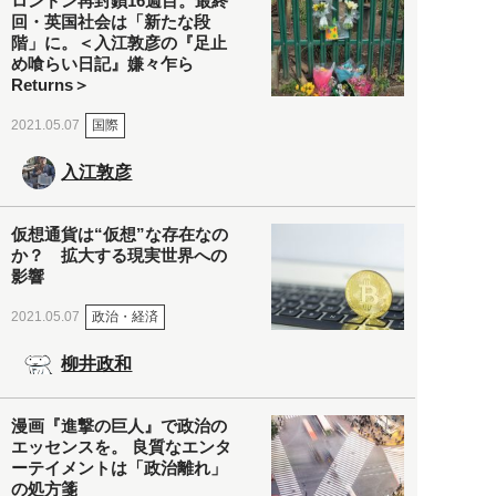
ロンドン再封鎖16週目。最終
回・英国社会は「新たな段
階」に。＜入江敦彦の『足止
め喰らい日記』嫌々乍ら
Returns＞
国際
2021.05.07
入江敦彦
仮想通貨は“仮想”な存在なの
か？ 拡大する現実世界への
影響
政治・経済
2021.05.07
柳井政和
漫画『進撃の巨人』で政治の
エッセンスを。 良質なエンタ
ーテイメントは「政治離れ」
の処方箋