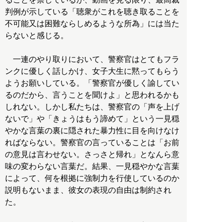
判例が示している「聴衆がこれを聴き取ることを
不可能又は困難ならしめるような所為」には当た
らないと感じる。
一連のやり取りにおいて、警察官はとてもフラ
ンクに優しく話しかけ、女子大生に黙ってもらう
ようお願いしている。「警察官が優しく諭してい
るのだから、言うことを聞けよ」と思われるかも
しれない。しかし私たちは、警察官の「声を上げ
ないで」や「きょうはもう諦めて」という一見穏
やかな言葉の裏に隠された暴力性に目を向けなけ
ればならない。警察官の言っていることは「お前
の意見は言わせない。さっさと帰れ」となんら意
味の変わらない言葉だ。結果、一見穏やかな言葉
によって、何を根拠に強制力を行使しているのか
説明もないまま、彼女の表現の自由は制約され
た。