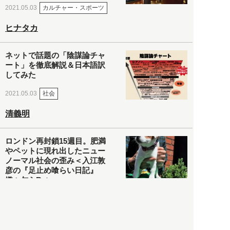
カルチャー・スポーツ
2021.05.03
ヒナタカ
ネットで話題の「陰謀論チャ
ート」を徹底解説＆日本語訳
してみた
社会
2021.05.03
清義明
ロンドン再封鎖15週目。肥満
やペットに現れ出したニュー
ノーマル社会の歪み＜入江敦
彦の『足止め喰らい日記』
嫌々乍らReturns＞
社会
2021.05.02
入江敦彦