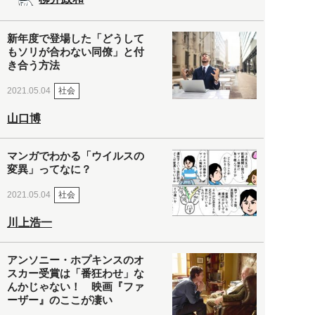
新年度で登場した「どうして
もソリが合わない同僚」と付
き合う方法
社会
2021.05.04
山口博
マンガでわかる「ウイルスの
変異」ってなに？
社会
2021.05.04
川上浩一
アンソニー・ホプキンスのオ
スカー受賞は「番狂わせ」な
んかじゃない！ 映画『ファ
ーザー』のここが凄い