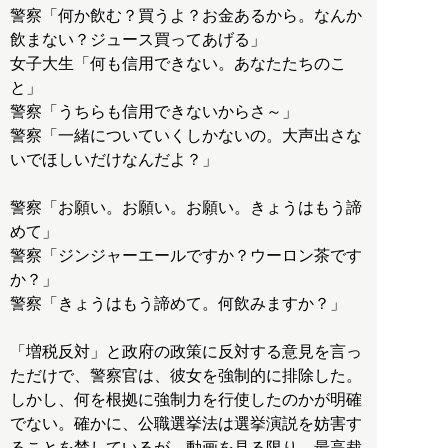
警察「何か飲む？買うよ？お金あるから。なんか
飲まない？ジュース買ってあげる」
女子大生「何も信用できない。あなたたちのこ
と」
警察「うちらも信用できないからさ～」
警察「一緒についていくしかないの。大声出さな
いでほしいだけなんだよ？」
警察「お願い。お願い。お願い。きょうはもう諦
めて」
警察「ジンジャーエールですか？ウーロン茶です
か？」
警察「きょうはもう諦めて。何飲みますか？」
「増税反対」と政府の政策に反対する意見を言っ
ただけで、警察官は、彼女を強制的に排除した。
しかし、何を根拠に強制力を行使したのかが明確
でない。確かに、公職選挙法は選挙演説を妨害す
ることを禁しているが、動画を見る限り、最高裁