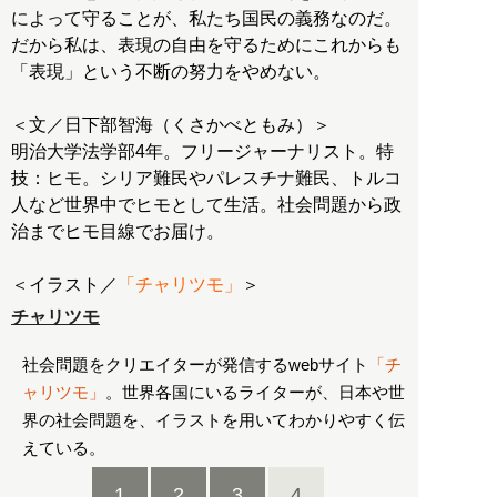
によって守ることが、私たち国民の義務なのだ。
だから私は、表現の自由を守るためにこれからも
「表現」という不断の努力をやめない。
＜文／日下部智海（くさかべともみ）＞
明治大学法学部4年。フリージャーナリスト。特
技：ヒモ。シリア難民やパレスチナ難民、トルコ
人など世界中でヒモとして生活。社会問題から政
治までヒモ目線でお届け。
＜イラスト／
「チャリツモ」
＞
チャリツモ
社会問題をクリエイターが発信するwebサイト
「チ
ャリツモ」
。世界各国にいるライターが、日本や世
界の社会問題を、イラストを用いてわかりやすく伝
えている。
1
2
3
4