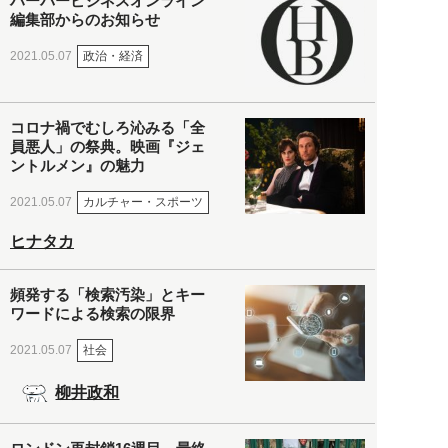
ハーバービジネスオンライン
編集部からのお知らせ
政治・経済
2021.05.07
コロナ禍でむしろ沁みる「全
員悪人」の祭典。映画『ジェ
ントルメン』の魅力
カルチャー・スポーツ
2021.05.07
ヒナタカ
頻発する「検索汚染」とキー
ワードによる検索の限界
社会
2021.05.07
柳井政和