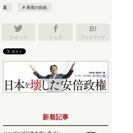
案
表現の自由
B!
ブックマーク
新着記事