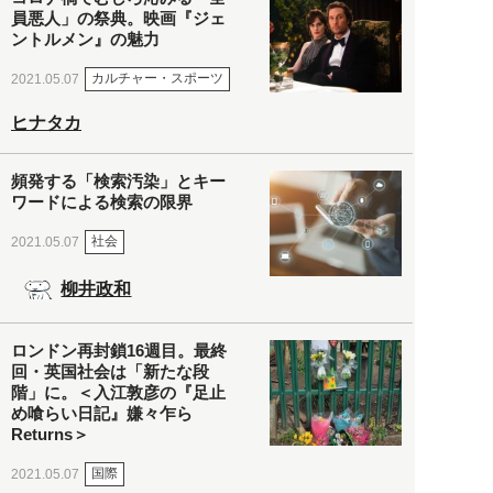
員悪人」の祭典。映画『ジェ
ントルメン』の魅力
カルチャー・スポーツ
2021.05.07
ヒナタカ
頻発する「検索汚染」とキー
ワードによる検索の限界
社会
2021.05.07
柳井政和
ロンドン再封鎖16週目。最終
回・英国社会は「新たな段
階」に。＜入江敦彦の『足止
め喰らい日記』嫌々乍ら
Returns＞
国際
2021.05.07