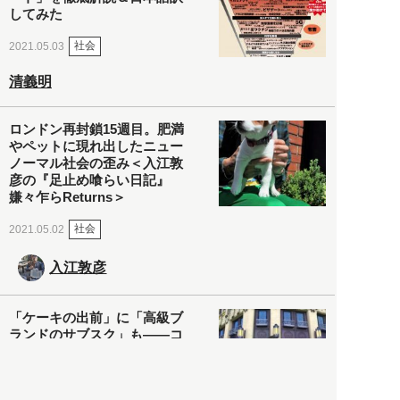
してみた
社会
2021.05.03
清義明
ロンドン再封鎖15週目。肥満
やペットに現れ出したニュー
ノーマル社会の歪み＜入江敦
彦の『足止め喰らい日記』
嫌々乍らReturns＞
社会
2021.05.02
入江敦彦
「ケーキの出前」に「高級ブ
ランドのサブスク」も――コ
ロナ禍のなか「進化」する百
貨店