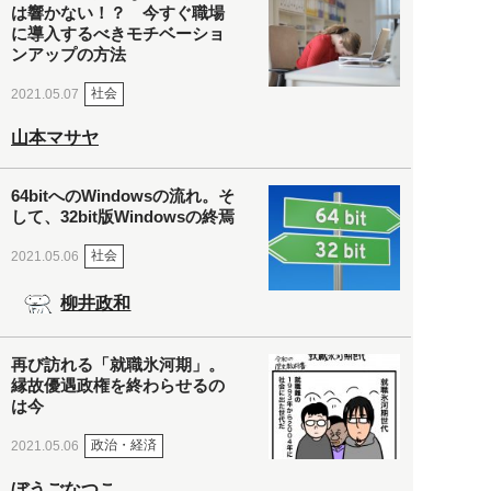
は響かない！？ 今すぐ職場
に導入するべきモチベーショ
ンアップの方法
社会
2021.05.07
山本マサヤ
64bitへのWindowsの流れ。そ
して、32bit版Windowsの終焉
社会
2021.05.06
柳井政和
再び訪れる「就職氷河期」。
縁故優遇政権を終わらせるの
は今
政治・経済
2021.05.06
ぼうごなつこ