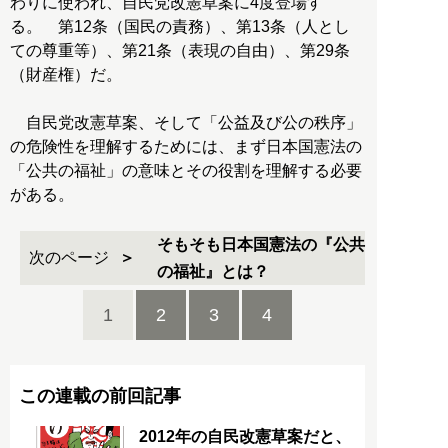
わりに使われ、自民党改憲草案に4度登場す
る。 第12条（国民の責務）、第13条（人とし
ての尊重等）、第21条（表現の自由）、第29条
（財産権）だ。
自民党改憲草案、そして「公益及び公の秩序」
の危険性を理解するためには、まず日本国憲法の
「公共の福祉」の意味とその役割を理解する必要
がある。
そもそも日本国憲法の『公共
次のページ
の福祉』とは？
1
2
3
4
この連載の前回記事
2012年の自民改憲草案だと、