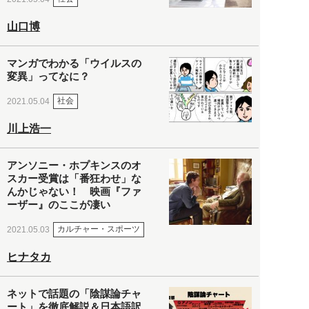
山口博
マンガでわかる「ウイルスの
変異」ってなに？
社会
2021.05.04
川上浩一
アンソニー・ホプキンスのオ
スカー受賞は「番狂わせ」な
んかじゃない！ 映画『ファ
ーザー』のここが凄い
カルチャー・スポーツ
2021.05.03
ヒナタカ
ネットで話題の「陰謀論チャ
ート」を徹底解説＆日本語訳