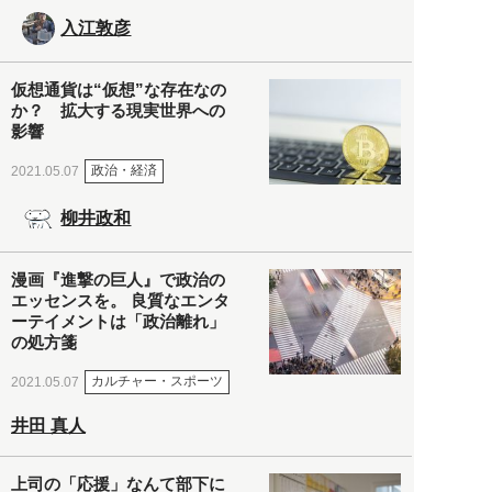
入江敦彦
仮想通貨は“仮想”な存在なの
か？ 拡大する現実世界への
影響
政治・経済
2021.05.07
柳井政和
漫画『進撃の巨人』で政治の
エッセンスを。 良質なエンタ
ーテイメントは「政治離れ」
の処方箋
カルチャー・スポーツ
2021.05.07
井田 真人
上司の「応援」なんて部下に