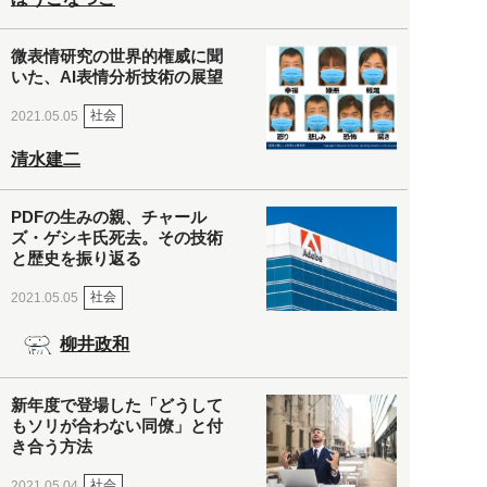
微表情研究の世界的権威に聞
いた、AI表情分析技術の展望
社会
2021.05.05
清水建二
PDFの生みの親、チャール
ズ・ゲシキ氏死去。その技術
と歴史を振り返る
社会
2021.05.05
柳井政和
新年度で登場した「どうして
もソリが合わない同僚」と付
き合う方法
社会
2021.05.04