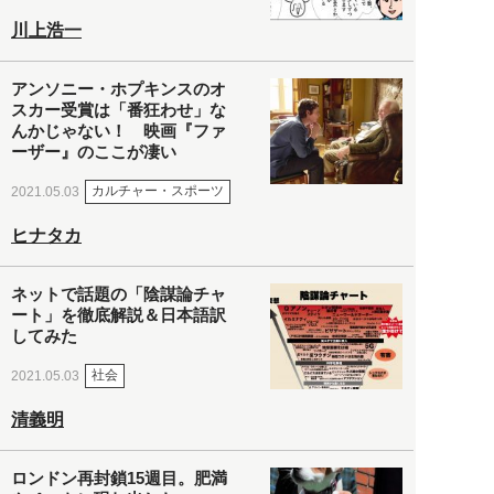
川上浩一
アンソニー・ホプキンスのオ
スカー受賞は「番狂わせ」な
んかじゃない！ 映画『ファ
ーザー』のここが凄い
カルチャー・スポーツ
2021.05.03
ヒナタカ
ネットで話題の「陰謀論チャ
ート」を徹底解説＆日本語訳
してみた
社会
2021.05.03
清義明
ロンドン再封鎖15週目。肥満