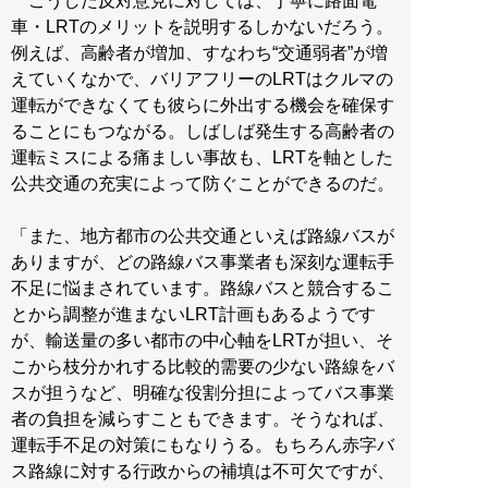
こうした反対意見に対しては、丁寧に路面電
車・LRTのメリットを説明するしかないだろう。
例えば、高齢者が増加、すなわち“交通弱者”が増
えていくなかで、バリアフリーのLRTはクルマの
運転ができなくても彼らに外出する機会を確保す
ることにもつながる。しばしば発生する高齢者の
運転ミスによる痛ましい事故も、LRTを軸とした
公共交通の充実によって防ぐことができるのだ。
「また、地方都市の公共交通といえば路線バスが
ありますが、どの路線バス事業者も深刻な運転手
不足に悩まされています。路線バスと競合するこ
とから調整が進まないLRT計画もあるようです
が、輸送量の多い都市の中心軸をLRTが担い、そ
こから枝分かれする比較的需要の少ない路線をバ
スが担うなど、明確な役割分担によってバス事業
者の負担を減らすこともできます。そうなれば、
運転手不足の対策にもなりうる。もちろん赤字バ
ス路線に対する行政からの補填は不可欠ですが、