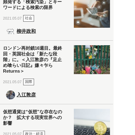
頻発する「検索汚染」とキー
ワードによる検索の限界
社会
2021.05.07
柳井政和
ロンドン再封鎖16週目。最終
回・英国社会は「新たな段
階」に。＜入江敦彦の『足止
め喰らい日記』嫌々乍ら
Returns＞
国際
2021.05.07
入江敦彦
仮想通貨は“仮想”な存在なの
か？ 拡大する現実世界への
影響
政治・経済
2021.05.07