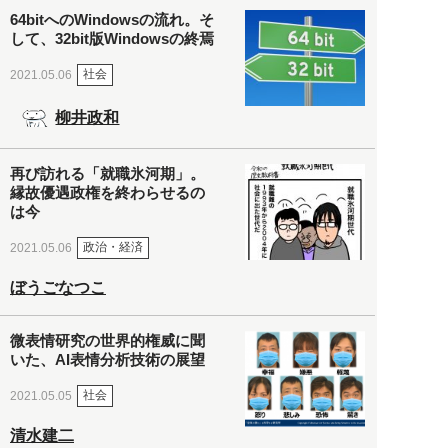
64bitへのWindowsの流れ。そ
して、32bit版Windowsの終焉
社会
2021.05.06
柳井政和
再び訪れる「就職氷河期」。
縁故優遇政権を終わらせるの
は今
政治・経済
2021.05.06
ぼうごなつこ
微表情研究の世界的権威に聞
いた、AI表情分析技術の展望
社会
2021.05.05
清水建二