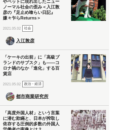
やペットに現れ出したニュー
ノーマル社会の歪み＜入江敦
彦の『足止め喰らい日記』
嫌々乍らReturns＞
社会
2021.05.02
入江敦彦
「ケーキの出前」に「高級ブ
ランドのサブスク」も――コ
ロナ禍のなか「進化」する百
貨店
政治・経済
2021.05.02
都市商業研究所
「高度外国人材」という言葉
に潜む欺瞞と、日本が搾取し
依存する圧倒的多数の外国人
労働者の実像とは？