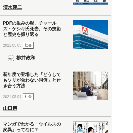
清水建二
PDFの生みの親、チャール
ズ・ゲシキ氏死去。その技術
と歴史を振り返る
社会
2021.05.05
柳井政和
新年度で登場した「どうして
もソリが合わない同僚」と付
き合う方法
社会
2021.05.04
山口博
マンガでわかる「ウイルスの
変異」ってなに？