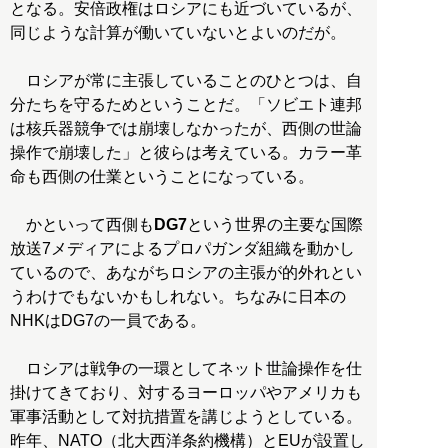
となる。安倍政権はロシアにも近づいているが、
同じような計算が働いていないとよいのだが。
ロシアが常に主張していることのひとつは、自
分たちを守るためということだ。「ソビエト連邦
は核兵器競争では崩壊しなかったが、西側の世論
操作で崩壊した」と彼らは考えている。カラー革
命も西側の仕業ということになっている。
かといって西側も
DG7
という世界の主要な国際
放送7メディアによるプロパガンダ組織を動かし
ているので、あながちロシアの主張が的外れとい
うわけでもないかもしれない。ちなみに日本の
NHKはDG7の一員である。
ロシアは戦争の一環としてネット世論操作を仕
掛けてきており、対するヨーロッパやアメリカも
軍事活動として対抗措置を講じようとしている。
昨年、NATO（北大西洋条約機構）とEUが設置し