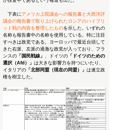
が捜査中であるという報道も出た。
下表に
アメリカ上院議会への報告書と大西洋評
議会の報告書で取り上げられたロシアのハイブリ
ッド戦の内容を整理したもの
を示した。いずれの
名称も報告書中の名称を使用している。特に注目
すべきは政党である。ヨーロッパで最近台頭して
きた右派、左派の過激な政党が入っており、フラ
ンスの
「国民戦線」
、ドイツの
「ドイツのための
選択（Afd）」
は大きな影響力を持つにいたり、
イタリアの
「北部同盟（現在の同盟）」
は連立政
権を樹立した。