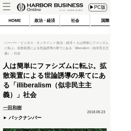
▶PC版
HOME
政治・経済
社会
国際
ハーバー・ビジネス・オンライン
政治・経済
人は簡単にファシズム
に転ぶ。拡散装置による世論誘導の果てにある「illiberalism（似非民主主
義）」社会
人は簡単にファシズムに転ぶ。拡
散装置による世論誘導の果てにあ
る「illiberalism（似非民主主
義）」社会
一田和樹
2018.06.23
バックナンバー