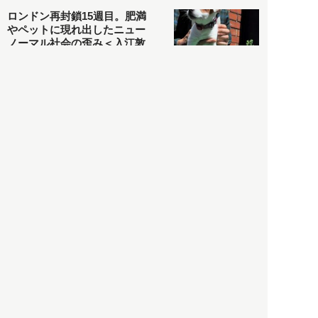
ロンドン再封鎖15週目。肥満
やペットに現れ出したニュー
ノーマル社会の歪み＜入江敦
彦の『足止め喰らい日記』
嫌々乍らReturns＞
社会
2021.05.02
入江敦彦
「ケーキの出前」に「高級ブ
ランドのサブスク」も――コ
ロナ禍のなか「進化」する百
貨店
政治・経済
2021.05.02
都市商業研究所
「高度外国人材」という言葉
に潜む欺瞞と、日本が搾取し