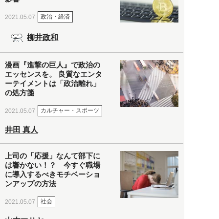
政治・経済
2021.05.07
柳井政和
漫画『進撃の巨人』で政治の
エッセンスを。 良質なエンタ
ーテイメントは「政治離れ」
の処方箋
カルチャー・スポーツ
2021.05.07
井田 真人
上司の「応援」なんて部下に
は響かない！？ 今すぐ職場
に導入するべきモチベーショ
ンアップの方法
社会
2021.05.07