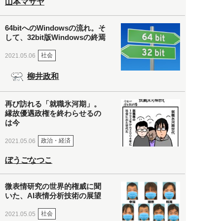
山本マサヤ
64bitへのWindowsの流れ。そ
して、32bit版Windowsの終焉
社会
2021.05.06
柳井政和
再び訪れる「就職氷河期」。
縁故優遇政権を終わらせるの
は今
政治・経済
2021.05.06
ぼうごなつこ
微表情研究の世界的権威に聞
いた、AI表情分析技術の展望
社会
2021.05.05