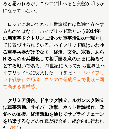
ると思われるが、ロシアに比べると実態が明らか
になっていない。
ロシアにおいてネット世論操作は単独で存在す
るものではなく、ハイブリッド戦という
2014年
の新軍事ドクトリンに沿った軍事活動の一環
とし
て位置づけられている。ハイブリッド戦はいわゆ
る
軍事兵器だけでなく、経済、文化、宗教、あら
ゆるものを兵器化して相手国を意のままに操ろう
とする戦い
である。21世紀に入ってから世界はハ
イブリッド戦に突入した。（参照：
「『ハイブリ
ッド戦争』の巧者、ロシアの脅威増大で北欧三国
で高まる警戒感」
）
クリミア併合、ドネツク独立、ルガンスク独立
は
軍事活動、サイバー攻撃、ネット世論操作、政
党への支援、経済活動を通じてサプライチェーン
を汚染する
などの作戦が複合的、統合的に行われ
た（
図1
）。