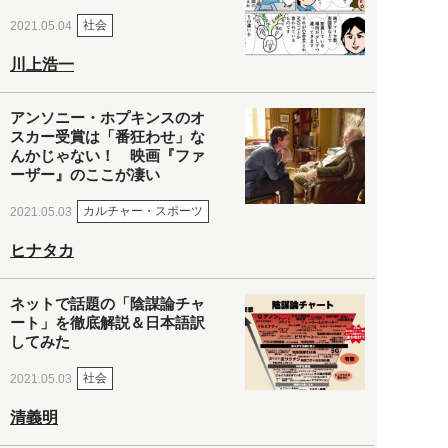
社会
2021.05.04
川上浩一
アンソニー・ホプキンスのオ
スカー受賞は「番狂わせ」な
んかじゃない！ 映画『ファ
ーザー』のここが凄い
カルチャー・スポーツ
2021.05.03
ヒナタカ
ネットで話題の「陰謀論チャ
ート」を徹底解説＆日本語訳
してみた
社会
2021.05.03
清義明