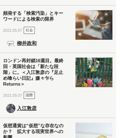
頻発する「検索汚染」とキー
ワードによる検索の限界
社会
2021.05.07
柳井政和
ロンドン再封鎖16週目。最終
回・英国社会は「新たな段
階」に。＜入江敦彦の『足止
め喰らい日記』嫌々乍ら
Returns＞
国際
2021.05.07
入江敦彦
仮想通貨は“仮想”な存在なの
か？ 拡大する現実世界への
影響