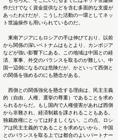
もちろん、そこにいたるまでにはネット世論操
作だけでなく資金提供などを含む多面的な支援が
あったわけだが、こうした活動の一環としてネッ
ト世論操作も用いられているのだ。
東南アジアにもロシアの手は伸びており、以前
から関係の深いベトナムはもとより、カンボジア
などが強い影響下にある。この地域は中国との経
済、軍事、外交のバランスを取るのが難しい。中
国一辺倒になるのは危険だが、かといって西側と
の関係を強めるのにも懸念がある。
西側との関係強化を懸念する理由は、民主主義
的（自由、人権、選挙の尊重）であることを求め
られるからだ。もし国内で人権侵害があれば西側
から非難され、経済制裁を課されることもある。
独裁政権にとっては好ましくない。この点、ロシ
アは民主主義的であることを求めないから、中国
とのバランスを取る上では都合のよいパートナー