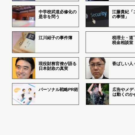
中学校武道必修化の
江藤貴紀「
是非を問う
の事情」
江川紹子の事件簿
税理士・道
税金相談室
現役財務官僚が語る
香ばしい人々r
日本財政の真実
パーソナル戦略PR術
広告やメデ
は動くのか