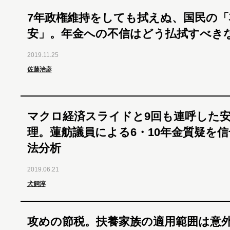
7年政権維持をしても拭えぬ、国民の「
安」。年金への不信はどう払拭すべき
2019.11.25
佐藤治彦
マクロ経済スライドと9回も連呼した
理。蓮舫議員による6・10年金質疑を
法分析
2019.06.21
犬飼淳
攻めの節税。扶養家族の適用範囲は意