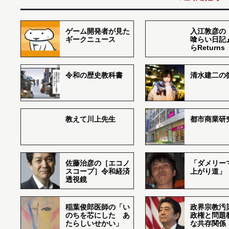
ゲーム開発者が見た
入江敦彦の
ギークニュース
喰らい日記
らReturns
令和の歴史教科書
清水建二の
教えて川上先生
都市商業研
佐藤治彦の［エコノ
「ダメリー
スコープ］令和経済
上がり道」
透視鏡
稲葉俊郎医師の「い
政界宗教汚
のちを芯にした あ
政権と問題
たらしいせかい」
な共存関係