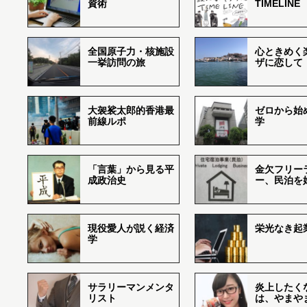
資術
TIMELINE
全国原子力・核施設
心ときめく
一挙訪問の旅
ザに恋して
大袈裟太郎的香港最
ゼロから始
前線ルポ
学
「言葉」から見る平
金欠フリー
成政治史
ー、民泊を
現役愛人が説く経済
栄光なき起
学
サラリーマンメンタ
炎上したく
リスト
は、やまや