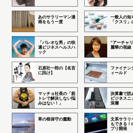
あのサラリーマン漫
一般人の知
画をもう一度
「クスリ」
「パレオな男」の快
”アーチャリ
適ビジネスヘルスハ
麗華の視線
ック
石原壮一郎の【名言
ファイナン
に訊け】
ィールド
マッチョ社長の「筋
決算書で読
トレで解決しない悩
ビジネスニ
みはない！」
深層
草の根保守の蠢動
文系サラリ
もできる！i
プリ開発