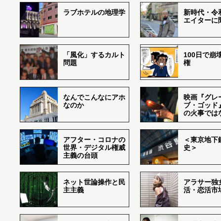
ラブホテルの地理学
新時代・令
エイターに
「風化」するカルト
100日で崩
問題
権
なんでこんなにアホ
映画『グレ
なのか
ブ・ゴッド
の火事では
アフター・コロナの
＜東京地下鉄
世界・デジタル権威
史＞
主義の台頭
ネット世論操作と民
アラサー独
主主義
活・恋活市