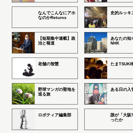
なんでこんなにアホ
史的ルッキ
なのかReturns
【短期集中連載】政
あなたの知
治と報道
NHK
老舗の智慧
たまTSUK
野球マンガの聖地を
ある日の入
巡る旅
ロボティア編集部
誰が「大阪
ったか