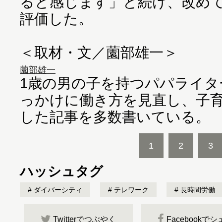
ると感じます」と続け、改め
評価した。
＜取材・文／薗部雄一＞
薗部雄一
1歳の男の子を持つパパライタ
っかけに働き方を見直し、子
した記事を多数書いている。
1
2
3
ハッシュタグ
ダイバーシティ
テレワーク
長時間労働
Twitterでつぶやく
Facebookで