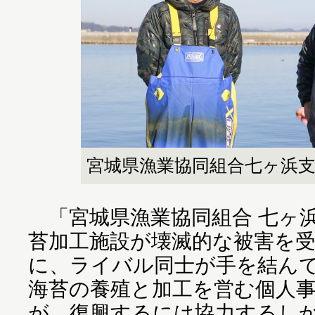
宮城県漁業協同組合七ヶ浜
「宮城県漁業協同組合 七ヶ
苔加工施設が壊滅的な被害を
に、ライバル同士が手を結ん
海苔の養殖と加工を営む個人
が、復興するには協力するし