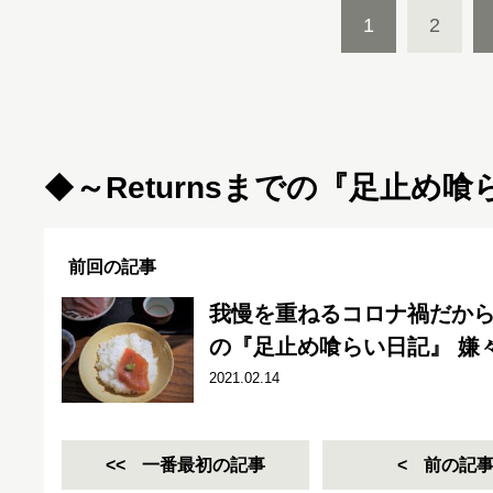
1
2
◆
～
Returnsまでの『足止め
前回の記事
我慢を重ねるコロナ禍だか
の『足止め喰らい日記』 嫌々乍
2021.02.14
一番最初の記事
前の記