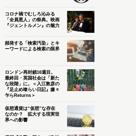
コロナ禍でむしろ沁みる
「全員悪人」の祭典。映画
『ジェントルメン』の魅力
頻発する「検索汚染」とキ
ーワードによる検索の限界
ロンドン再封鎖16週目。
最終回・英国社会は「新た
な段階」に。＜入江敦彦の
『足止め喰らい日記』嫌々
乍らReturns＞
仮想通貨は“仮想”な存在
なのか？ 拡大する現実世
界への影響