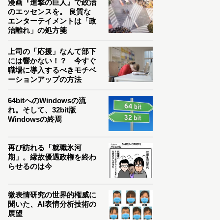
漫画『進撃の巨人』で政治
のエッセンスを。 良質な
エンターテイメントは「政
治離れ」の処方箋
上司の「応援」なんて部下
には響かない！？ 今すぐ
職場に導入するべきモチベ
ーションアップの方法
64bitへのWindowsの流
れ。そして、32bit版
Windowsの終焉
再び訪れる「就職氷河
期」。縁故優遇政権を終わ
らせるのは今
微表情研究の世界的権威に
聞いた、AI表情分析技術の
展望