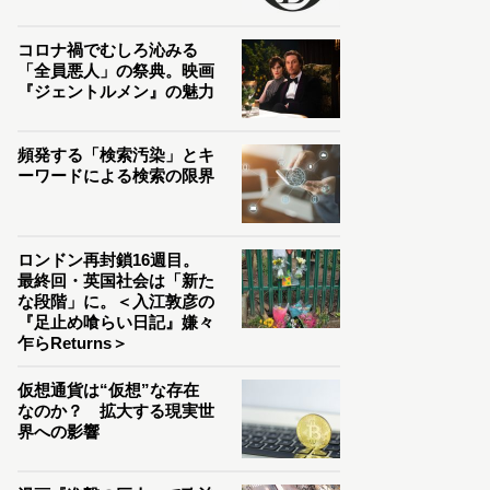
コロナ禍でむしろ沁みる
「全員悪人」の祭典。映画
『ジェントルメン』の魅力
頻発する「検索汚染」とキ
ーワードによる検索の限界
ロンドン再封鎖16週目。
最終回・英国社会は「新た
な段階」に。＜入江敦彦の
『足止め喰らい日記』嫌々
乍らReturns＞
仮想通貨は“仮想”な存在
なのか？ 拡大する現実世
界への影響