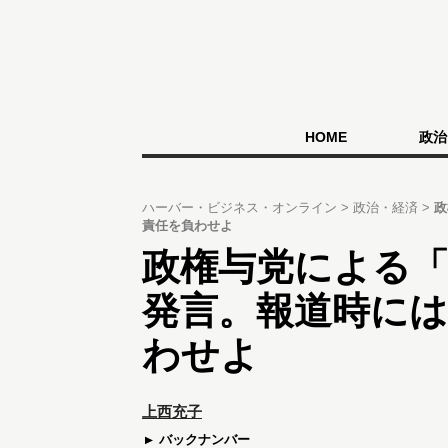
HOME
政治
ハーバー・ビジネス・オンライン
政治・経済
政
責任を負わせよ
政権与党による「
発言。報道時に
わせよ
上西充子
バックナンバー