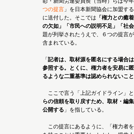
彰・新聞労連委員長（当時）らは今年7
つの提言
」を日本新聞協会に加盟する
に送付した。そこでは
「権力との癒着
の欠如」「市民への説明不足」「社会
題が列挙されたうえで、６つの提言が
含まれている。
「
記者は、取材源を匿名にする場合は
参照する。とくに、権力者を安易に匿
るような二重基準は認められないこと
ここで言う「上記ガイドライン」と
らの信頼を取り戻すため、取材・編集
公開する
」を指している。
この提言にあるように、「権力者を