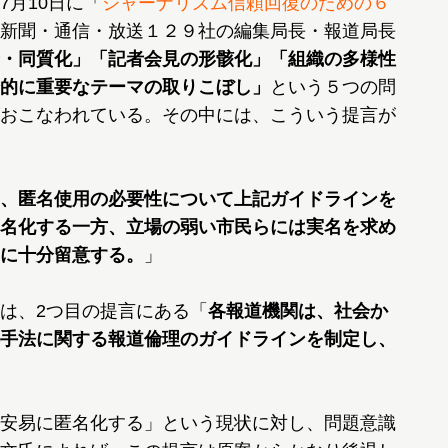
月10日に「
ジャーナリズム信頼回復のための６
新聞・通信・放送１２９社の編集局長・報道局長
・同質化」「記者会見の形骸化」「組織の多様性
的に重要なテーマの取りこぼし」
という５つの問
おこなわれている。その中には、こういう提言が
、匿名使用の必要性について上記ガイドラインを
名化する一方、立場の弱い市民らには実名を求め
に十分留意する。
」
は、2つ目の提言にある「
各報道機関は、社会か
手法に関する報道倫理のガイドラインを制定し、
安易に匿名化する」という現状に対し、問題意識