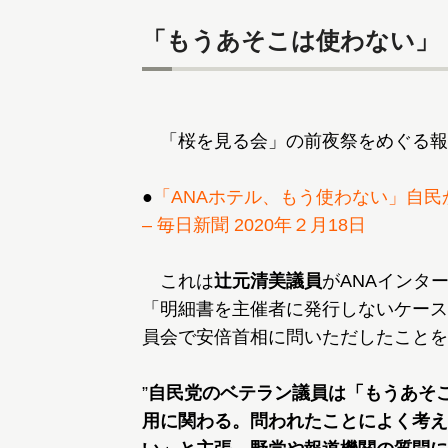
「もうあそこは使わない」
「桜を見る会」の前夜祭をめぐる報
●
「ANAホテル、もう使わない」自
– 毎日新聞 2020年２月18日
これは
辻元清美議員
がANAインタ
「明細書を主催者に発行しないケース
員会で安倍首相に問いただしたことを
”
自民党のベテラン議員は「もうあそ
用に関わる。問われたことによく考え