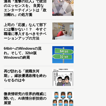
漫画『進撃の巨人』で政治
のエッセンスを。 良質な
エンターテイメントは「政
治離れ」の処方箋
上司の「応援」なんて部下
には響かない！？ 今すぐ
職場に導入するべきモチベ
ーションアップの方法
64bitへのWindowsの流
れ。そして、32bit版
Windowsの終焉
再び訪れる「就職氷河
期」。縁故優遇政権を終わ
らせるのは今
微表情研究の世界的権威に
聞いた、AI表情分析技術の
展望