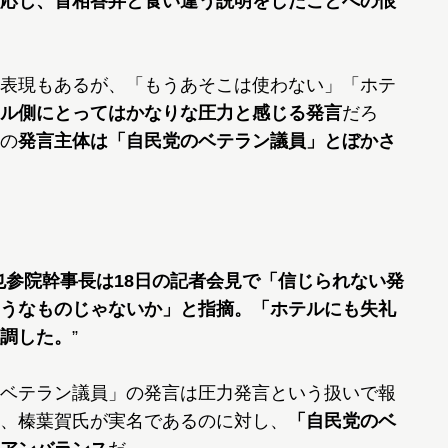
応じ、首相答弁と食い違う説明をしたことへの恨
表現もあるが、「もうあそこは使わない」「ホテ
ル側にとってはかなりな圧力と感じる発言
だろ
の
発言主体は「自民党のベテラン議員」とぼかさ
参院幹事長は18日の記者会見で「信じられない発
うなものじゃないか」と指摘。「ホテルにも失礼
調した。
”
ベテラン議員」の発言は圧力発言という扱いで報
、榛葉賀氏が実名であるのに対し、
「自民党のベ