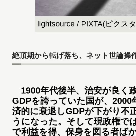
lightsource / PIXTA(ピクスタ
絶頂期から転げ落ち、ネット世論操
1900年代後半、治安が良
GDPを誇っていた国が、200
済的に衰退しGDPが下がり不
うになった。そして現政権で
で利益を得、保身を図る者ば