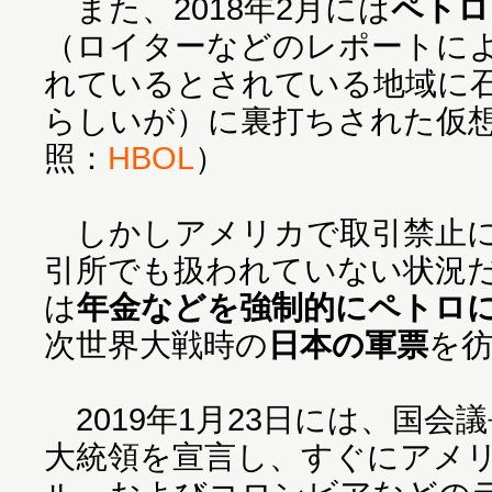
また、2018年2月には
ペトロ
（ロイターなどのレポートに
れているとされている地域に
らしいが）に裏打ちされた仮
照：
HBOL
）
しかしアメリカで取引禁止に
引所でも扱われていない状況
は
年金などを強制的にペトロ
次世界大戦時の
日本の軍票
を
2019年1月23日には、国会
大統領を宣言し、すぐにアメ