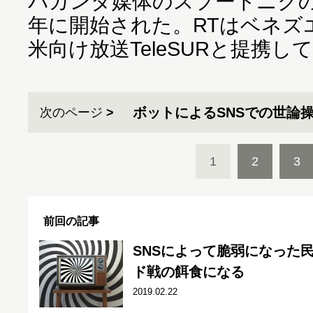
パガンダ媒体のスプートニクの
年に開始された。RTはベネズ
米向け放送TeleSURと提携し
ボットによるSNSでの世論
次のページ
1
2
3
前回の記事
SNSによって脆弱になった
ド戦の餌食になる
2019.02.22