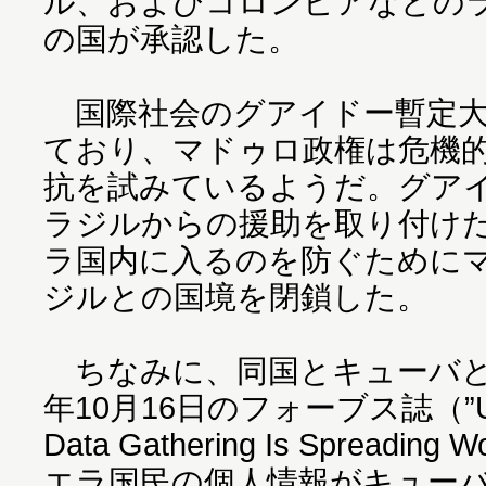
ル、およびコロンビアなどの
の国が承認した。
国際社会のグアイドー暫定大
ており、マドゥロ政権は危機
抗を試みているようだ。グア
ラジルからの援助を取り付け
ラ国内に入るのを防ぐために
ジルとの国境を閉鎖した。
ちなみに、同国とキューバとの
年10月16日のフォーブス誌（”U.S-S
Data Gathering Is Spreadi
エラ国民の個人情報がキュー