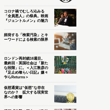
コロナ禍でむしろ沁みる
「全員悪人」の祭典。映画
『ジェントルメン』の魅力
頻発する「検索汚染」とキ
ーワードによる検索の限界
ロンドン再封鎖16週目。
最終回・英国社会は「新た
な段階」に。＜入江敦彦の
『足止め喰らい日記』嫌々
乍らReturns＞
仮想通貨は“仮想”な存在
なのか？ 拡大する現実世
界への影響