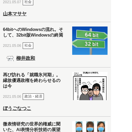
社会
2021.05.07
山本マサヤ
64bitへのWindowsの流れ。そ
して、32bit版Windowsの終焉
社会
2021.05.06
柳井政和
再び訪れる「就職氷河期」。
縁故優遇政権を終わらせるの
は今
政治・経済
2021.05.06
ぼうごなつこ
微表情研究の世界的権威に聞
いた、AI表情分析技術の展望