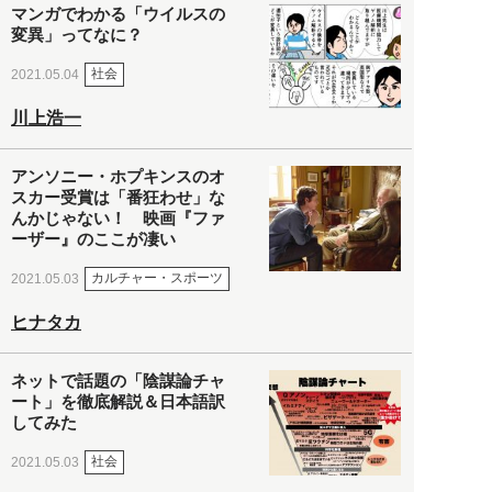
マンガでわかる「ウイルスの
変異」ってなに？
社会
2021.05.04
川上浩一
アンソニー・ホプキンスのオ
スカー受賞は「番狂わせ」な
んかじゃない！ 映画『ファ
ーザー』のここが凄い
カルチャー・スポーツ
2021.05.03
ヒナタカ
ネットで話題の「陰謀論チャ
ート」を徹底解説＆日本語訳
してみた
社会
2021.05.03