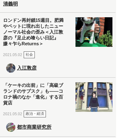
清義明
ロンドン再封鎖15週目。肥満
やペットに現れ出したニュー
ノーマル社会の歪み＜入江敦
彦の『足止め喰らい日記』
嫌々乍らReturns＞
社会
2021.05.02
入江敦彦
「ケーキの出前」に「高級ブ
ランドのサブスク」も――コ
ロナ禍のなか「進化」する百
貨店
政治・経済
2021.05.02
都市商業研究所