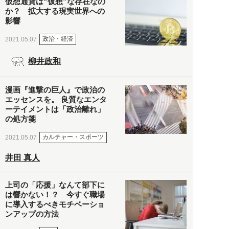
仮想通貨は“仮想”な存在なの
か？ 拡大する現実世界への
影響
政治・経済
2021.05.07
柳井政和
漫画『進撃の巨人』で政治の
エッセンスを。 良質なエンタ
ーテイメントは「政治離れ」
の処方箋
カルチャー・スポーツ
2021.05.07
井田 真人
上司の「応援」なんて部下に
は響かない！？ 今すぐ職場
に導入するべきモチベーショ
ンアップの方法