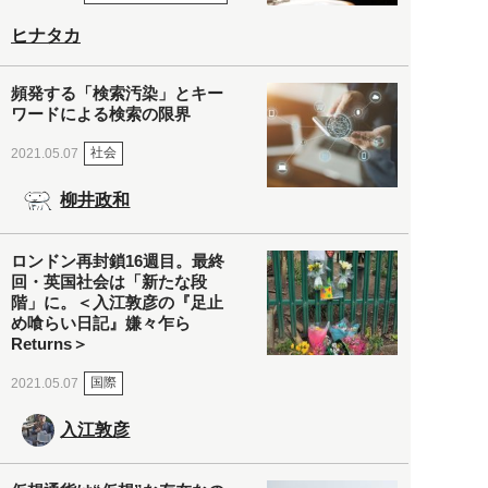
ヒナタカ
頻発する「検索汚染」とキー
ワードによる検索の限界
社会
2021.05.07
柳井政和
ロンドン再封鎖16週目。最終
回・英国社会は「新たな段
階」に。＜入江敦彦の『足止
め喰らい日記』嫌々乍ら
Returns＞
国際
2021.05.07
入江敦彦