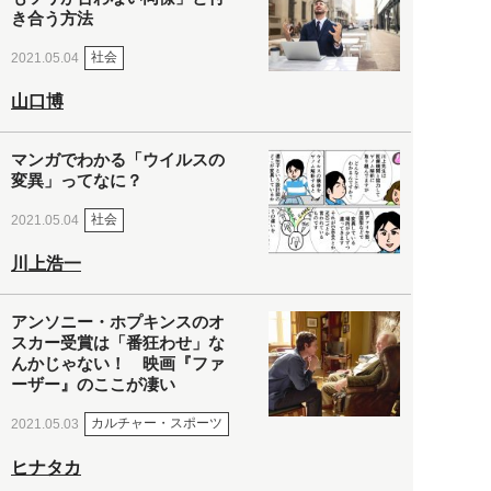
き合う方法
社会
2021.05.04
山口博
マンガでわかる「ウイルスの
変異」ってなに？
社会
2021.05.04
川上浩一
アンソニー・ホプキンスのオ
スカー受賞は「番狂わせ」な
んかじゃない！ 映画『ファ
ーザー』のここが凄い
カルチャー・スポーツ
2021.05.03
ヒナタカ