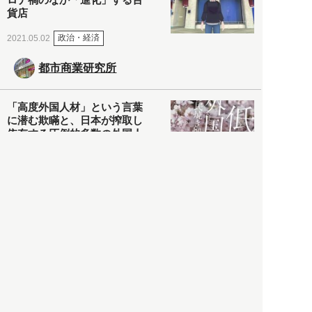
貨店
政治・経済
2021.05.02
都市商業研究所
「高度外国人材」という言葉
に潜む欺瞞と、日本が搾取し
依存する圧倒的多数の外国人
労働者の実像とは？
社会
2021.05.01
月刊日本
以前の記事をもっと見る