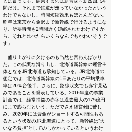
とは言っても、開業するのは新青森～新函館北斗
間だけ。それまで鉄道が走っていなかったという
わけでもないし、時間短縮効果もほとんどない。
昨年は東京から金沢まで新幹線で行けるようにな
り、所要時間も2時間近く短縮されたわけですか
ら、それと比べたらいくらなんでもかわいそうで
す」
盛り上がりに欠けるのも当然と言わんばかり
だ。この低調な滑り出し、北海道新幹線の運営主
体となるJR北海道も承知している。JR北海道の
想定では、北海道新幹線の1日あたりの平均乗車
率は20％台後半。さらに、路線収支でも赤字見込
みであることを発表している。2016年度の事業
計画では、経常損益の赤字は過去最大の175億円
にまで膨らむという。ただでさえ経営難に苦し
み、2020年には資金がショートする可能性もあ
るという状況のJR北海道にとって、新幹線は”大
いなる負担”としてのしかかっているというわけ