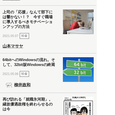
上司の「応援」なんて部下に
は響かない！？ 今すぐ職場
に導入するべきモチベーショ
ンアップの方法
社会
2021.05.07
山本マサヤ
64bitへのWindowsの流れ。そ
して、32bit版Windowsの終焉
社会
2021.05.06
柳井政和
再び訪れる「就職氷河期」。
縁故優遇政権を終わらせるの
は今