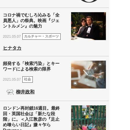
コロナ禍でむしろ沁みる「全
員悪人」の祭典。映画『ジェ
ントルメン』の魅力
カルチャー・スポーツ
2021.05.07
ヒナタカ
頻発する「検索汚染」とキー
ワードによる検索の限界
社会
2021.05.07
柳井政和
ロンドン再封鎖16週目。最終
回・英国社会は「新たな段
階」に。＜入江敦彦の『足止
め喰らい日記』嫌々乍ら