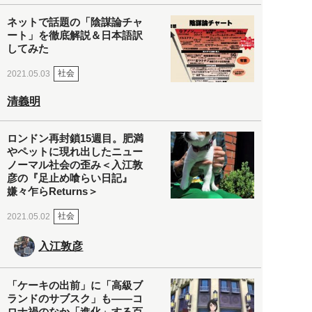
ネットで話題の「陰謀論チャ
ート」を徹底解説＆日本語訳
してみた
社会
2021.05.03
清義明
ロンドン再封鎖15週目。肥満
やペットに現れ出したニュー
ノーマル社会の歪み＜入江敦
彦の『足止め喰らい日記』
嫌々乍らReturns＞
社会
2021.05.02
入江敦彦
「ケーキの出前」に「高級ブ
ランドのサブスク」も――コ
ロナ禍のなか「進化」する百