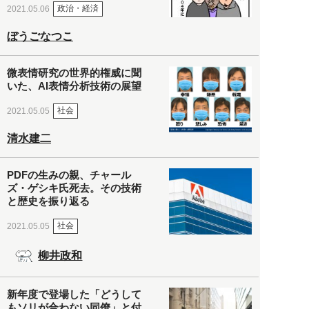
政治・経済
2021.05.06
ぼうごなつこ
微表情研究の世界的権威に聞
いた、AI表情分析技術の展望
社会
2021.05.05
清水建二
PDFの生みの親、チャール
ズ・ゲシキ氏死去。その技術
と歴史を振り返る
社会
2021.05.05
柳井政和
新年度で登場した「どうして
もソリが合わない同僚」と付