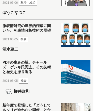
政治・経済
2021.05.06
ぼうごなつこ
微表情研究の世界的権威に聞
いた、AI表情分析技術の展望
社会
2021.05.05
清水建二
PDFの生みの親、チャール
ズ・ゲシキ氏死去。その技術
と歴史を振り返る
社会
2021.05.05
柳井政和
新年度で登場した「どうして
もソリが合わない同僚」と付