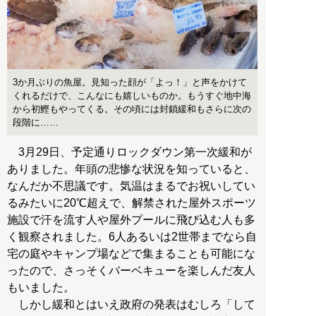
3か月ぶりの魚屋。見知った顔が「よっ！」と声をかけて
くれるだけで、こんなにも嬉しいものか。もうすぐ地中海
から初鰹もやってくる。その頃には封鎖緩和もさらに次の
段階に……
3月29日、予定通りロックダウン第一次緩和が
ありました。年頭の悲惨な状況を知っていると、
なんだか不思議です。気温はまるでお祝いしてい
るみたいに20℃超えで、解禁された屋外スポーツ
施設で汗を流す人や屋外プールに飛び込む人も多
く観察されました。6人あるいは2世帯までなら自
宅の庭やキャンプ場などで集まることも可能にな
ったので、さっそくバーベキューを楽しんだ友人
もいました。
しかし緩和とはいえ政府の発表はむしろ「して