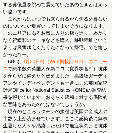
する葬儀屋を眺めて震えていたあのときとはえら
い違いです。
これからはいつでも来られるから焦る必要ない
のについつい爆買いしてしまいそうになります。
このエリアにあるお気に入りの店を巡り、ぬかり
なく祝緩和のケーキなども購入。移動距離という
よりは興奮ゆえくたくたになって帰宅。でも愉し
かったなー。
BBCは
3月30日付（Web掲載は31日）のニュー
ス
で約半数の英国人が新コロ（変異株含む）抗体
をからだに備えたと伝えました。高級紙ガーディ
アンやインディペンデントも一斉にこの英国家統
計局Office for National Statistics（ONS)の調査結
果を報じています。おそらく緩和に対する保険的
な意味もあったのではないでしょうか。
現在のところワクチンの接種は英国の全成人の
半数以上が済ませています。ここに感染後に無事
生還した人々や感染しただけで無症状のまま抗体
を手に入れてしまったラッキーな人々を含めての