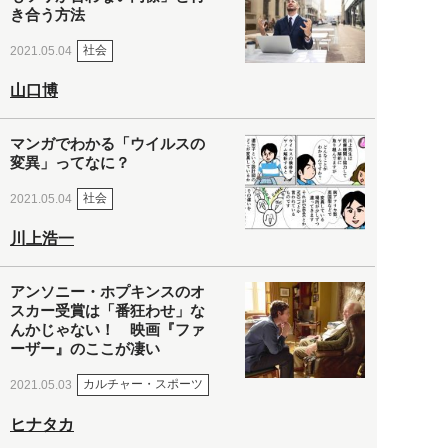
き合う方法
社会
2021.05.04
山口博
マンガでわかる「ウイルスの
変異」ってなに？
社会
2021.05.04
川上浩一
アンソニー・ホプキンスのオ
スカー受賞は「番狂わせ」な
んかじゃない！ 映画『ファ
ーザー』のここが凄い
カルチャー・スポーツ
2021.05.03
ヒナタカ