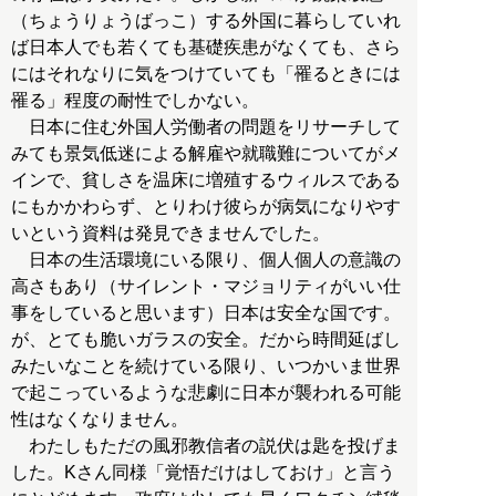
（ちょうりょうばっこ）する外国に暮らしていれ
ば日本人でも若くても基礎疾患がなくても、さら
にはそれなりに気をつけていても「罹るときには
罹る」程度の耐性でしかない。
日本に住む外国人労働者の問題をリサーチして
みても景気低迷による解雇や就職難についてがメ
インで、貧しさを温床に増殖するウィルスである
にもかかわらず、とりわけ彼らが病気になりやす
いという資料は発見できませんでした。
日本の生活環境にいる限り、個人個人の意識の
高さもあり（サイレント・マジョリティがいい仕
事をしていると思います）日本は安全な国です。
が、とても脆いガラスの安全。だから時間延ばし
みたいなことを続けている限り、いつかいま世界
で起こっているような悲劇に日本が襲われる可能
性はなくなりません。
わたしもただの風邪教信者の説伏は匙を投げま
した。Kさん同様「覚悟だけはしておけ」と言う