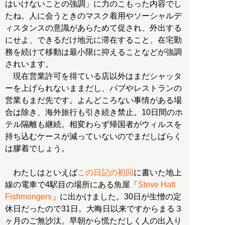
はいけないことの強調」に力のこもった内容でし
たね。人に会うときのマスク着用やソーシャルデ
ィスタンスの意識があらためて促され、外出する
にせよ、できるだけ地元に滞在すること、在宅勤
務を続けて移動は最小限に抑えることなどが強調
されいます。
現在営業許可を得ている店以外はまだシャッタ
ーを上げられないままだし、パブやレストランの
営業もまだ先です。よんどころない事情がある場
合は除き、海外旅行も引き続き禁止。10日間のホ
テル隔離も継続。相変わらず帰国者がウィルスを
持ち込むケースが減っていないのでまだしばらく
は膠着でしょう。
わたしはといえば
この日記の初回
に書いた地上
線の電車で4駅目の場所にある魚屋「
Steve Hatt
Fishmongers
」に出かけました。30日が生憎の定
休日だったので31日。大晦日以来ですからまる３
ヶ月のご無沙汰。早朝から慌ただしく人の出入り