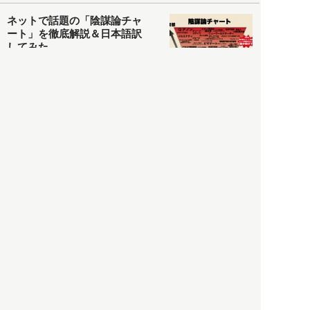
ネットで話題の「陰謀論チャ
ート」を徹底解説＆日本語訳
してみた
社会
2021.05.03
清義明
ロンドン再封鎖15週目。肥満
やペットに現れ出したニュー
ノーマル社会の歪み＜入江敦
彦の『足止め喰らい日記』
嫌々乍らReturns＞
社会
2021.05.02
入江敦彦
「ケーキの出前」に「高級ブ
ランドのサブスク」も――コ
ロナ禍のなか「進化」する百