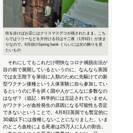
街を歩けばお店にはクリスマスデコが残されたまま。こち
らではツリーなどを片付ける日は十二夜（1月6日）が決ま
りなので。6月頭のSpring bank くらいには次の飾りを見
たいもの
それにしてもこれだけ明快なコロナ禍脱出法が
目の前で展開しているというのに、なんなら英国
では女王陛下を筆頭に人類のために先駆けての新
型ワクチン接種という人体実験に自ら参加してい
るというのに手を拱く国や人がこんなに多数なの
はなぜ？（追記：科学的には立証されていません
がワクチンが血栓発生の原因になる可能性も否定
できないということで。4月8日英国でも暫定的に
30歳以下には接種しないことになりました。いま
のところ血栓による死者は25万人に1人の割合。