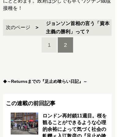
にとどめます。政府は少しでも早くワクチン絨毯
接種を！
ジョンソン首相の言う「資本
次のページ
主義の勝利」って？
1
2
Returnsまでの『足止め喰らい日記』
◆
～
～
この連載の前回記事
ロンドン再封鎖11週目。桜を
観ることができるような心理
的余裕によって気づく社会の
軋轢＜入江敦彦の『足止め喰