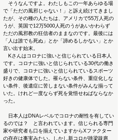
そうなんですよ。わたしもこの一年あらゆる場
で「ただの風邪じゃない！」と訴え続けてきまし
たが、その種の人たちは、アメリカで55万人死の
うが、英国で12万5000人死のうがあいかわらず
ただの風邪教の狂信者のままなのです。最後には
「人は誰でも死ぬ」とか「諦めるしかない」とか
言い出す始末。
Kさんはコロナに強いと信じられている日本人
です。コロナに強いと信じられている30代の働き
盛りで、コロナに強いと信じられているスポーツ
好きの健康体でした。罹らない条件、重症化しな
い条件、後遺症に苦しまない条件がみんな揃って
いた。けれど一度ならず死を覚悟せねばならなか
った。
日本人はDNAレベルでコロナの耐性を有してい
るのでは？ と言われています。信じられる専門
家や研究者も口を揃えていますからXファクター
の存在は事実みたい。しかし新コロが跳梁跋扈