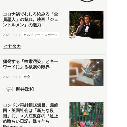
コロナ禍でむしろ沁みる「全
員悪人」の祭典。映画『ジェ
ントルメン』の魅力
カルチャー・スポーツ
2021.05.07
ヒナタカ
頻発する「検索汚染」とキー
ワードによる検索の限界
社会
2021.05.07
柳井政和
ロンドン再封鎖16週目。最終
回・英国社会は「新たな段
階」に。＜入江敦彦の『足止
め喰らい日記』嫌々乍ら
Returns＞