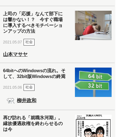
上司の「応援」なんて部下に
は響かない！？ 今すぐ職場
に導入するべきモチベーショ
ンアップの方法
社会
2021.05.07
山本マサヤ
64bitへのWindowsの流れ。そ
して、32bit版Windowsの終焉
社会
2021.05.06
柳井政和
再び訪れる「就職氷河期」。
縁故優遇政権を終わらせるの
は今