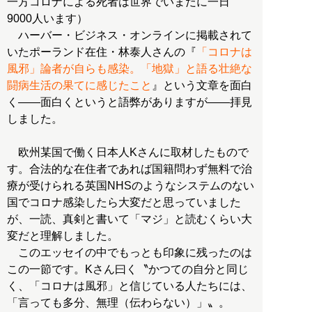
一方コロナによる死者は世界でいまだに一日
9000人います）
ハーバー・ビジネス・オンラインに掲載されて
いたポーランド在住・林泰人さんの『
「コロナは
風邪」論者が自らも感染。「地獄」と語る壮絶な
闘病生活の果てに感じたこと
』という文章を面白
く――面白くというと語弊がありますが――拝見
しました。
欧州某国で働く日本人Kさんに取材したもので
す。合法的な在住者であれば国籍問わず無料で治
療が受けられる英国NHSのようなシステムのない
国でコロナ感染したら大変だと思っていました
が、一読、真剣と書いて「マジ」と読むくらい大
変だと理解しました。
このエッセイの中でもっとも印象に残ったのは
この一節です。Kさん曰く〝かつての自分と同じ
く、「コロナは風邪」と信じている人たちには、
「言っても多分、無理（伝わらない）」〟。