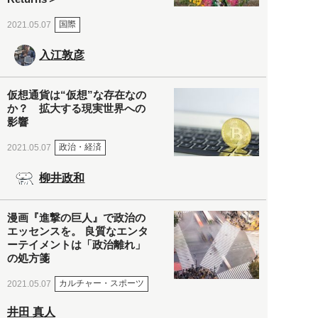
国際
2021.05.07
入江敦彦
仮想通貨は“仮想”な存在なの
か？ 拡大する現実世界への
影響
政治・経済
2021.05.07
柳井政和
漫画『進撃の巨人』で政治の
エッセンスを。 良質なエンタ
ーテイメントは「政治離れ」
の処方箋
カルチャー・スポーツ
2021.05.07
井田 真人