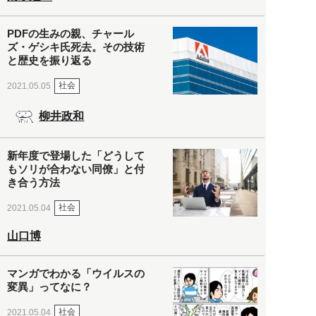
PDFの生みの親、チャール
ズ・ゲシキ氏死去。その技術
と歴史を振り返る
社会
2021.05.05
柳井政和
新年度で登場した「どうして
もソリが合わない同僚」と付
き合う方法
社会
2021.05.04
山口博
マンガでわかる「ウイルスの
変異」ってなに？
社会
2021.05.04