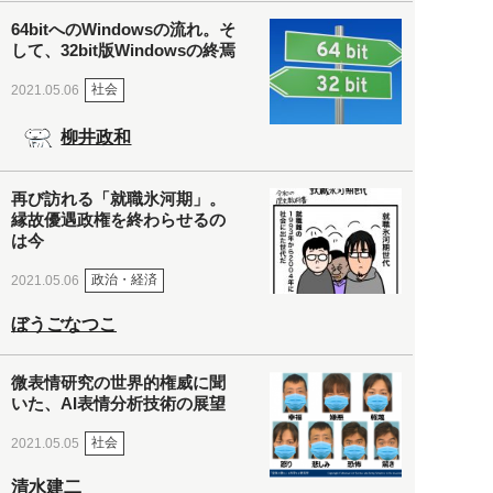
64bitへのWindowsの流れ。そ
して、32bit版Windowsの終焉
社会
2021.05.06
柳井政和
再び訪れる「就職氷河期」。
縁故優遇政権を終わらせるの
は今
政治・経済
2021.05.06
ぼうごなつこ
微表情研究の世界的権威に聞
いた、AI表情分析技術の展望
社会
2021.05.05
清水建二