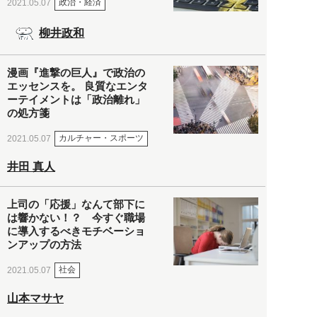
政治・経済
2021.05.07
柳井政和
漫画『進撃の巨人』で政治の
エッセンスを。 良質なエンタ
ーテイメントは「政治離れ」
の処方箋
カルチャー・スポーツ
2021.05.07
井田 真人
上司の「応援」なんて部下に
は響かない！？ 今すぐ職場
に導入するべきモチベーショ
ンアップの方法
社会
2021.05.07
山本マサヤ