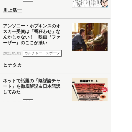
川上浩一
アンソニー・ホプキンスのオ
スカー受賞は「番狂わせ」な
んかじゃない！ 映画『ファ
ーザー』のここが凄い
カルチャー・スポーツ
2021.05.03
ヒナタカ
ネットで話題の「陰謀論チャ
ート」を徹底解説＆日本語訳
してみた
社会
2021.05.03
清義明
ロンドン再封鎖15週目。肥満