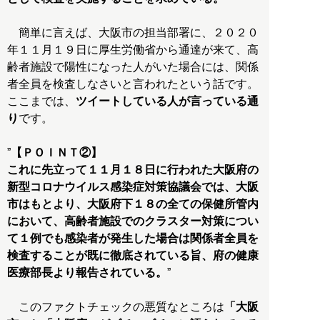
簡単に言えば、大阪市の担当部署に、２０２０
年１１月１９日に厚生労働省から通達が来て、高
齢者施設で陽性になった人がいた場合には、関係
者全員を検査しなさいと言われたという話です。
ここまでは、
ツイートしている人が言っている通
り
です。
”
【ＰＯＩＮＴ②】
これに先立って１１月１８日に行われた大阪府の
新型コロナウイルス感染症対策協議会では、大阪
市はもとより、大阪府下１８の全ての保健所管内
において、高齢者施設でのクラスター対策につい
て１例でも感染者が発生した場合は関係者全員を
検査することが既に徹底されている旨、府の健康
医療部長より報告されている。
”
このファクトチェックの悪質なところは
「大阪