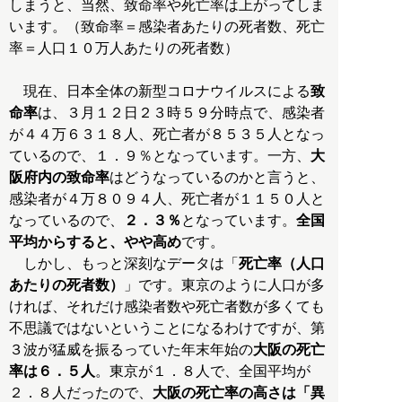
しまうと、当然、致命率や死亡率は上がってしま
います。（致命率＝感染者あたりの死者数、死亡
率＝人口１０万人あたりの死者数）
現在、日本全体の新型コロナウイルスによる
致
命率
は、３月１２日２３時５９分時点で、感染者
が４４万６３１８人、死亡者が８５３５人となっ
ているので、１．９％となっています。一方、
大
阪府内の致命率
はどうなっているのかと言うと、
感染者が４万８０９４人、死亡者が１１５０人と
なっているので、
２．３％
となっています。
全国
平均からすると、やや高め
です。
しかし、もっと深刻なデータは「
死亡率（人口
あたりの死者数）
」です。東京のように人口が多
ければ、それだけ感染者数や死亡者数が多くても
不思議ではないということになるわけですが、第
３波が猛威を振るっていた年末年始の
大阪の死亡
率は６．５人
。東京が１．８人で、全国平均が
２．８人だったので、
大阪の死亡率の高さは「異