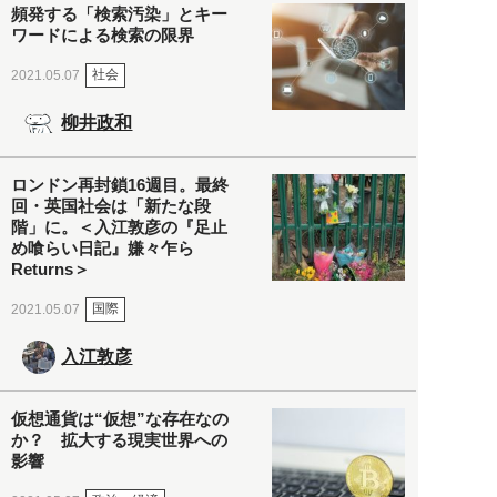
頻発する「検索汚染」とキー
ワードによる検索の限界
社会
2021.05.07
柳井政和
ロンドン再封鎖16週目。最終
回・英国社会は「新たな段
階」に。＜入江敦彦の『足止
め喰らい日記』嫌々乍ら
Returns＞
国際
2021.05.07
入江敦彦
仮想通貨は“仮想”な存在なの
か？ 拡大する現実世界への
影響