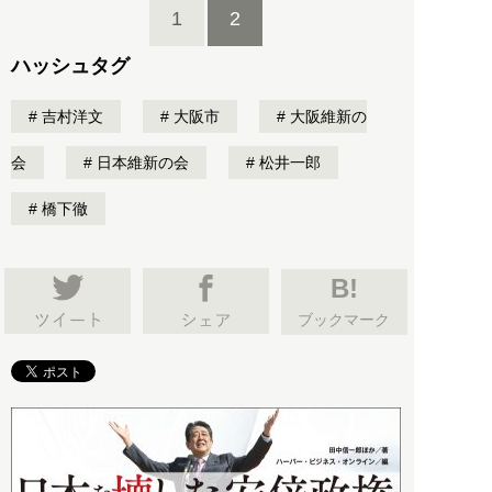
1
2
ハッシュタグ
吉村洋文
大阪市
大阪維新の
会
日本維新の会
松井一郎
橋下徹
B!
ブックマーク