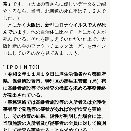
常」
です。（大阪の皆さんに優しいデータをご紹
介するなら、当時、北海道の死亡率は７．２人で
した。）
とにかく
大阪は、新型コロナウイルスで人が死
んでいます
。他の自治体に比べて、とにかく人が
死んでいる。それを踏まえていただいた上で、大
阪維新の会のファクトチェックは、どこをポイン
トにしているのかを見てみましょう。
”
【ＰＯＩＮＴ①】
・令和２年１１月１９日に厚生労働省から都道府
県、保健所設置市、特別区の衛生主管部（局）宛
に高齢者施設等での検査の徹底を求める事務連絡
が発出されている。
・事務連絡では高齢者施設等の入所者又は介護従
事者等で発熱等の症状があれば必ず検査を実施
し、その検査の結果、陽性が判明した場合には、
当該施設の入所者及び従事者の全員に対して原則
として検査を実施することを求めている。
”