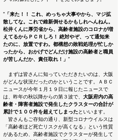
”
「来た！！ これ、めっちゃ大事やから、マジ拡
散してな。これで維新倒せるかもしれへんねん。
松井くんに厚労省から、高齢者施設のコロナが増
えてるからＰＣＲしろ！ 絶対やぞ、って通知来
たのに、放置ですわ。都構想の敗戦処理が忙しか
ったから、おかげでどんだけ施設の高齢者と職員
が苦しんだか、責任取れ！」
”
まずは皆さんに知っていただきたいのは、大阪
がどんな状況だったのかということです。ＡＢＣ
ニュースが今年１月１９日に報じたニュースで
は、昨年の秋以降からの第３波で、
大阪府内の高
齢者・障害者施設で発生したクラスターの合計が
累計で１００件を超えてしまった
といいます。
皆さんもご存知の通り、新型コロナウイルスは
「高齢者ほど死亡リスクが高くなる」という性質
があるため、高齢者施設でクラスターが発生して