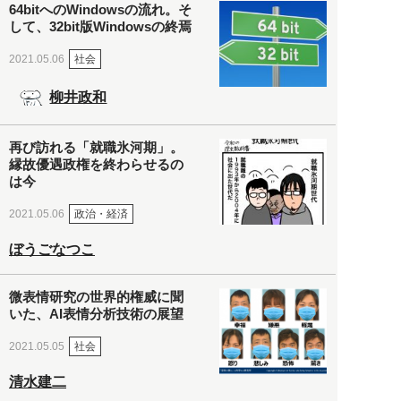
64bitへのWindowsの流れ。そ
して、32bit版Windowsの終焉
社会
2021.05.06
柳井政和
再び訪れる「就職氷河期」。
縁故優遇政権を終わらせるの
は今
政治・経済
2021.05.06
ぼうごなつこ
微表情研究の世界的権威に聞
いた、AI表情分析技術の展望
社会
2021.05.05
清水建二