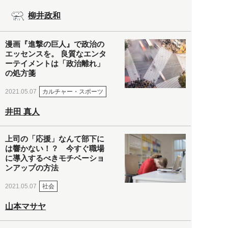
柳井政和
漫画『進撃の巨人』で政治の
エッセンスを。 良質なエンタ
ーテイメントは「政治離れ」
の処方箋
カルチャー・スポーツ
2021.05.07
井田 真人
上司の「応援」なんて部下に
は響かない！？ 今すぐ職場
に導入するべきモチベーショ
ンアップの方法
社会
2021.05.07
山本マサヤ