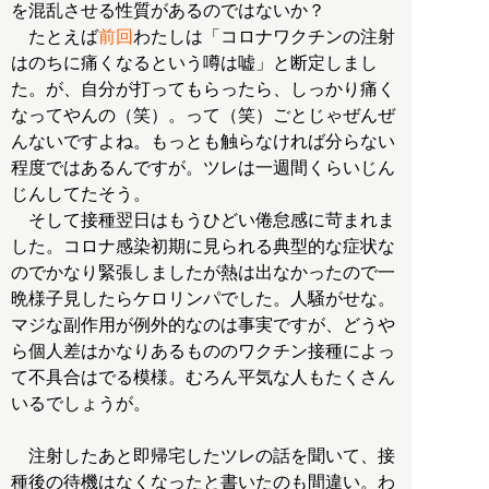
を混乱させる性質があるのではないか？
たとえば
前回
わたしは「コロナワクチンの注射
はのちに痛くなるという噂は嘘」と断定しまし
た。が、自分が打ってもらったら、しっかり痛く
なってやんの（笑）。って（笑）ごとじゃぜんぜ
んないですよね。もっとも触らなければ分らない
程度ではあるんですが。ツレは一週間くらいじん
じんしてたそう。
そして接種翌日はもうひどい倦怠感に苛まれま
した。コロナ感染初期に見られる典型的な症状な
のでかなり緊張しましたが熱は出なかったので一
晩様子見したらケロリンパでした。人騒がせな。
マジな副作用が例外的なのは事実ですが、どうや
ら個人差はかなりあるもののワクチン接種によっ
て不具合はでる模様。むろん平気な人もたくさん
いるでしょうが。
注射したあと即帰宅したツレの話を聞いて、接
種後の待機はなくなったと書いたのも間違い。わ