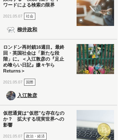
ワードによる検索の限界
社会
2021.05.07
柳井政和
ロンドン再封鎖16週目。最終
回・英国社会は「新たな段
階」に。＜入江敦彦の『足止
め喰らい日記』嫌々乍ら
Returns＞
国際
2021.05.07
入江敦彦
仮想通貨は“仮想”な存在なの
か？ 拡大する現実世界への
影響
政治・経済
2021.05.07