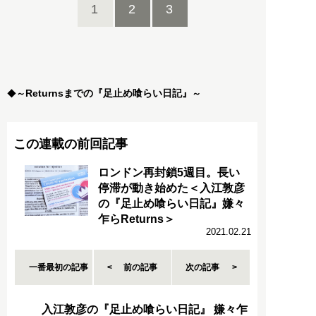
1
2
3
Returnsまでの『足止め喰らい日記』
◆
～
～
この連載の前回記事
ロンドン再封鎖5週目。長い
停滞が動き始めた＜入江敦彦
の『足止め喰らい日記』嫌々
乍らReturns＞
2021.02.21
一番最初の記事
前の記事
次の記事
入江敦彦の『足止め喰らい日記』 嫌々乍