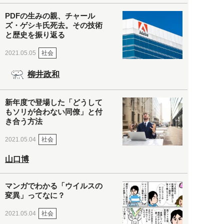
PDFの生みの親、チャール
ズ・ゲシキ氏死去。その技術
と歴史を振り返る
社会
2021.05.05
柳井政和
新年度で登場した「どうして
もソリが合わない同僚」と付
き合う方法
社会
2021.05.04
山口博
マンガでわかる「ウイルスの
変異」ってなに？
社会
2021.05.04