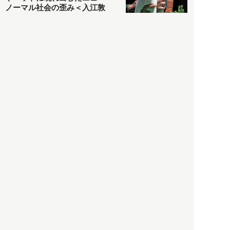
ノーマル社会の歪み＜入江敦
彦の『足止め喰らい日記』
嫌々乍らReturns＞
社会
2021.05.02
入江敦彦
「ケーキの出前」に「高級ブ
ランドのサブスク」も――コ
ロナ禍のなか「進化」する百
貨店
政治・経済
2021.05.02
都市商業研究所
「高度外国人材」という言葉
に潜む欺瞞と、日本が搾取し
依存する圧倒的多数の外国人
労働者の実像とは？