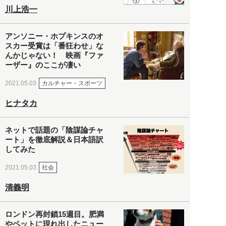
川上浩一
アンソニー・ホプキンスのオ
スカー受賞は「番狂わせ」な
んかじゃない！ 映画『ファ
ーザー』のここが凄い
カルチャー・スポーツ
2021.05.03
ヒナタカ
ネットで話題の「陰謀論チャ
ート」を徹底解説＆日本語訳
してみた
社会
2021.05.03
清義明
ロンドン再封鎖15週目。肥満
やペットに現れ出したニュー