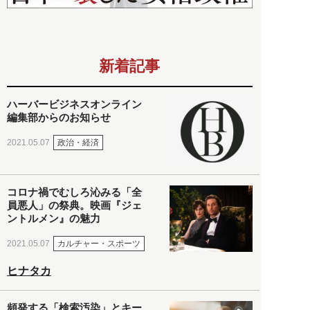
新着記事
ハーバービジネスオンライン
編集部からのお知らせ
政治・経済
2021.05.07
コロナ禍でむしろ沁みる「全
員悪人」の祭典。映画『ジェ
ントルメン』の魅力
カルチャー・スポーツ
2021.05.07
ヒナタカ
頻発する「検索汚染」とキー