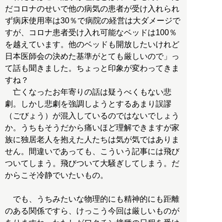
だコロナのせいで他の病気の患者が受け入れられ
ず病床使用率は30％で病院の経営は大ダメージで
すが、コロナ患者受け入れ可能なベッドは100％
を越えています。他のベッドも開放したいけれど
日本医師会の決めた基準がとても厳しいので」っ
て話も聞きました。ちょっと印象が変わってきま
すね？
亡くなったお年寄りの話は疑うべくもない悲
劇。しかし悲劇を強調しようとするあまり誤謬
（ごびょう）が混入しているのではないでしょう
か。うちもそうだから痛いほど理解できますが家
族に独居老人を抱えた人たちは気が気ではありま
せん。間違いであっても、こういう記事には飛び
ついてしまう。飛びついて大騒ぎしてしまう。だ
からこそ冷静でいたいもの。
でも、うちみたいな物理的にも精神的にも距離
のある関係ですら、けっこう今回は厳しいものが