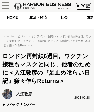
▶PC版
HOME
政治・経済
社会
国際
ハーバー・ビジネス・オンライン
国際
ロンドン再封鎖6週目。ワク
チン接種もマスクと同じ、他者のために＜入江敦彦の『足止め喰らい日
記』嫌々乍らReturns＞
ロンドン再封鎖6週目。ワクチン
接種もマスクと同じ、他者のため
に＜入江敦彦の『足止め喰らい日
記』嫌々乍らReturns＞
入江敦彦
2021.02.28
バックナンバー