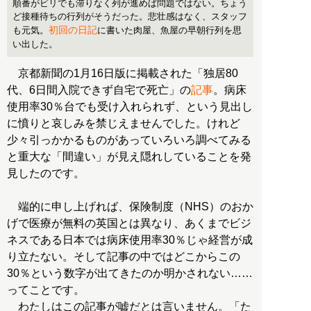
順番がビリでも滞りなく列が進めば問題ではない。ちょう
ど接種待ちの行列がそうだった。悲壮感はなく、スタッフ
初回の日記
も元気。
に書いた肉屋、魚屋の早朝行列を思
い出した。
京都新聞の1月16日版に掲載された「独居80
代、6日間入院できず自宅で死亡」の
記事
。病床
使用率30％台でも受け入れられず、という見出し
に憤りと哀しみを禁じえませんでした。けれど
少々引っかかるものがあっていろいろ調べてみる
と重大な「間違い」が見え隠れしていることを発
見したのです。
端的に申し上げれば、保険制度（NHS）のおか
げで医療が無料の英国とは異なり、あくまでビジ
ネスである日本では病床使用率30％じゃ経営が成
り立たない。そして記事の中ではどこからこの
30％という数字が出てきたのか明かされない……
ってことです。
わたしはこの記事が嘘だとは言いません。「た