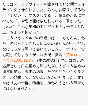
たしはストップウォッチを渡されて15分間ウェイ
ティングさせられました。みんなお喋りしてるわ
けじゃないし、マスクしてるし、換気のためにす
べてのドアや窓は開け放たれている（寒かった）
けれど、こんな集団の中に混ざるのは一年ぶり以
上。ちょっと怖かった。
こういうレベルでの間違いは――もちろん、わ
たしのおっちょこちょいは否めませんが――どん
なにしっかり調べて書いているジャーナリストで
も犯してしまうのがコロナ禍。拙著『
英国ロック
ダウン100日日記
』（本の雑誌社）で、コロナの
温床として口を極めて罵ったぎゅうぎゅう詰めの
海岸風景も、調査の結果、ただのひとつもクラス
ターが発生していないことがわかりました。尤も
やはりあの一群に積極的に加わろうという気持ち
にはなれませんが。