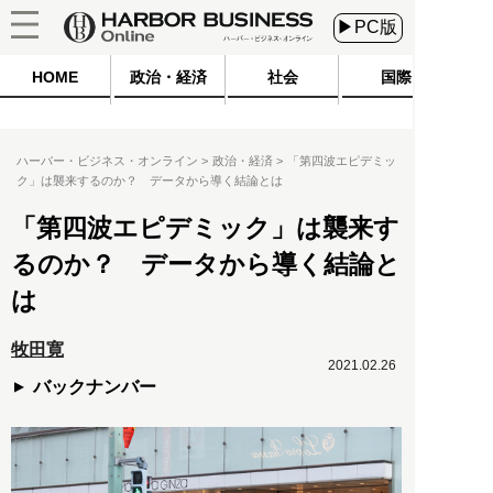
▶PC版
HOME
政治・経済
社会
国際
ハーバー・ビジネス・オンライン
政治・経済
「第四波エピデミッ
ク」は襲来するのか？ データから導く結論とは
「第四波エピデミック」は襲来す
るのか？ データから導く結論と
は
牧田寛
2021.02.26
バックナンバー