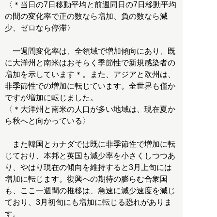
〈＊当日の7日移動平均と前週同日の7日移動平均
の間の変化率で正の数なら増加、負の数なら減
少、ゼロなら停滞〉
一週間変化率は、全領域で増加傾向にあり、既
に大洋州と南米はおそらく季節性で新規感染者の
増加を示しています＊。また、アジアと欧州は、
非季節性での増加に転じています。全世界も僅か
ですが増加に転じました。
〈＊大洋州と南米の人口が多い地域は、現在夏か
ら秋へと向かっている〉
また韓国とカナダでは既に非季節性で増加に転
じており、本邦と英国も減少率を小さくしつつあ
り、やはり現在の傾向を維持すると3月上旬には
増加に転じます。復興への期待の膨らむ合衆国
も、ここ一週間の推移は、急速に減少速度を減じ
ており、3月初旬にも増加に転じる恐れがありま
す。