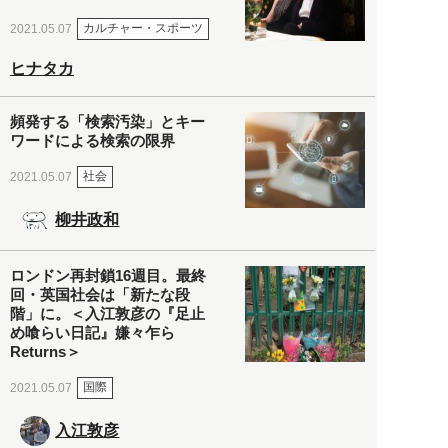
カルチャー・スポーツ
2021.05.07
ヒナタカ
頻発する「検索汚染」とキー
ワードによる検索の限界
社会
2021.05.07
柳井政和
ロンドン再封鎖16週目。最終
回・英国社会は「新たな段
階」に。＜入江敦彦の『足止
め喰らい日記』嫌々乍ら
Returns＞
国際
2021.05.07
入江敦彦