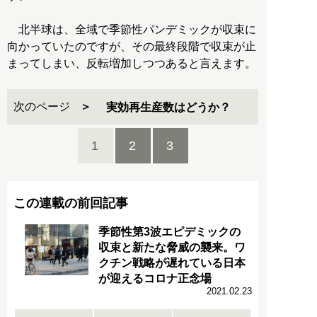
北半球は、全域で季節性パンデミックが収束に
向かっていたのですが、その最終段階で収束が止
まってしまい、反転増加しつつあると言えます。
次のページ
実効再生産数はどうか？
1
2
3
この連載の前回記事
季節性第3波エピデミックの
収束と新たな脅威の襲来。ワ
クチン戦略が遅れている日本
が迎えるコロナ正念場
2021.02.23