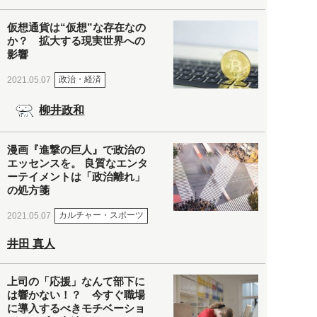
仮想通貨は“仮想”な存在なの
か？ 拡大する現実世界への
影響
政治・経済
2021.05.07
柳井政和
漫画『進撃の巨人』で政治の
エッセンスを。 良質なエンタ
ーテイメントは「政治離れ」
の処方箋
カルチャー・スポーツ
2021.05.07
井田 真人
上司の「応援」なんて部下に
は響かない！？ 今すぐ職場
に導入するべきモチベーショ