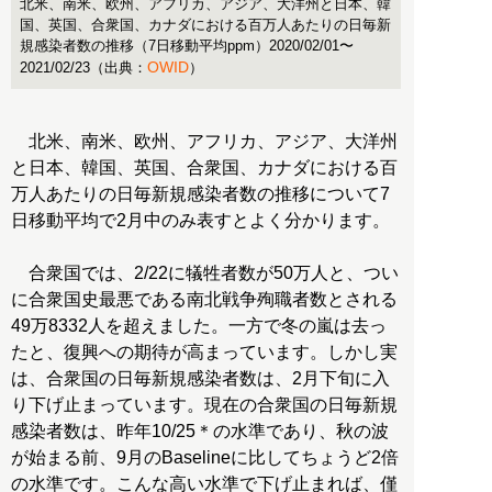
北米、南米、欧州、アフリカ、アジア、大洋州と日本、韓
国、英国、合衆国、カナダにおける百万人あたりの日毎新
規感染者数の推移（7日移動平均ppm）2020/02/01〜
OWID
2021/02/23（出典：
）
北米、南米、欧州、アフリカ、アジア、大洋州
と日本、韓国、英国、合衆国、カナダにおける百
万人あたりの日毎新規感染者数の推移について7
日移動平均で2月中のみ表すとよく分かります。
合衆国では、2/22に犠牲者数が50万人と、つい
に合衆国史最悪である南北戦争殉職者数とされる
49万8332人を超えました。一方で冬の嵐は去っ
たと、復興への期待が高まっています。しかし実
は、合衆国の日毎新規感染者数は、2月下旬に入
り下げ止まっています。現在の合衆国の日毎新規
感染者数は、昨年10/25＊の水準であり、秋の波
が始まる前、9月のBaselineに比してちょうど2倍
の水準です。こんな高い水準で下げ止まれば、僅