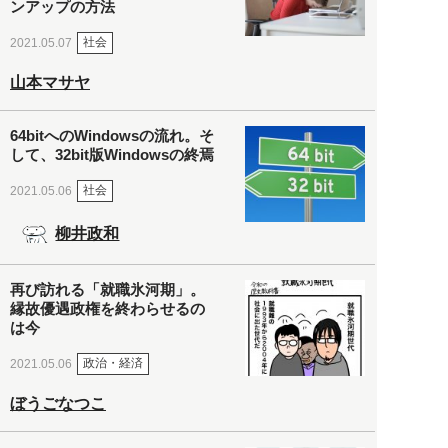
ンアップの方法
社会
2021.05.07
山本マサヤ
64bitへのWindowsの流れ。そ
して、32bit版Windowsの終焉
社会
2021.05.06
柳井政和
再び訪れる「就職氷河期」。
縁故優遇政権を終わらせるの
は今
政治・経済
2021.05.06
ぼうごなつこ