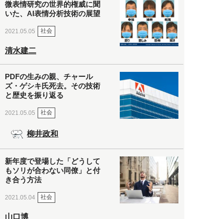
微表情研究の世界的権威に聞
いた、AI表情分析技術の展望
社会
2021.05.05
清水建二
PDFの生みの親、チャール
ズ・ゲシキ氏死去。その技術
と歴史を振り返る
社会
2021.05.05
柳井政和
新年度で登場した「どうして
もソリが合わない同僚」と付
き合う方法
社会
2021.05.04
山口博