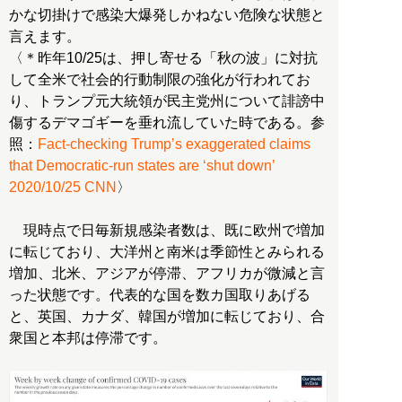
かな切掛けで感染大爆発しかねない危険な状態と
言えます。
〈＊昨年10/25は、押し寄せる「秋の波」に対抗
して全米で社会的行動制限の強化が行われてお
り、トランプ元大統領が民主党州について誹謗中
傷するデマゴギーを垂れ流していた時である。参
照：
Fact-checking Trump’s exaggerated claims
that Democratic-run states are ‘shut down’
2020/10/25 CNN
〉
現時点で日毎新規感染者数は、既に欧州で増加
に転じており、大洋州と南米は季節性とみられる
増加、北米、アジアが停滞、アフリカが微減と言
った状態です。代表的な国を数カ国取りあげる
と、英国、カナダ、韓国が増加に転じており、合
衆国と本邦は停滞です。