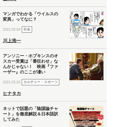
マンガでわかる「ウイルスの
変異」ってなに？
社会
2021.05.04
川上浩一
アンソニー・ホプキンスのオ
スカー受賞は「番狂わせ」な
んかじゃない！ 映画『ファ
ーザー』のここが凄い
カルチャー・スポーツ
2021.05.03
ヒナタカ
ネットで話題の「陰謀論チャ
ート」を徹底解説＆日本語訳
してみた