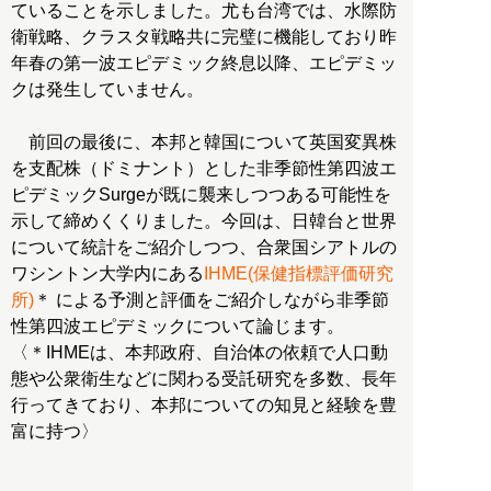
ていることを示しました。尤も台湾では、水際防
衛戦略、クラスタ戦略共に完璧に機能しており昨
年春の第一波エピデミック終息以降、エピデミッ
クは発生していません。
前回の最後に、本邦と韓国について英国変異株
を支配株（ドミナント）とした非季節性第四波エ
ピデミックSurgeが既に襲来しつつある可能性を
示して締めくくりました。今回は、日韓台と世界
について統計をご紹介しつつ、合衆国シアトルの
ワシントン大学内にある
IHME(保健指標評価研究
所)
＊ による予測と評価をご紹介しながら非季節
性第四波エピデミックについて論じます。
〈＊IHMEは、本邦政府、自治体の依頼で人口動
態や公衆衛生などに関わる受託研究を多数、長年
行ってきており、本邦についての知見と経験を豊
富に持つ〉