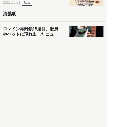
社会
2021.05.03
清義明
ロンドン再封鎖15週目。肥満
やペットに現れ出したニュー
ノーマル社会の歪み＜入江敦
彦の『足止め喰らい日記』
嫌々乍らReturns＞
社会
2021.05.02
入江敦彦
「ケーキの出前」に「高級ブ
ランドのサブスク」も――コ
ロナ禍のなか「進化」する百
貨店
政治・経済
2021.05.02