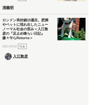
清義明
ロンドン再封鎖15週目。肥満
やペットに現れ出したニュー
ノーマル社会の歪み＜入江敦
彦の『足止め喰らい日記』
嫌々乍らReturns＞
社会
2021.05.02
入江敦彦
「ケーキの出前」に「高級ブ
ランドのサブスク」も――コ
ロナ禍のなか「進化」する百
貨店
政治・経済
2021.05.02
都市商業研究所