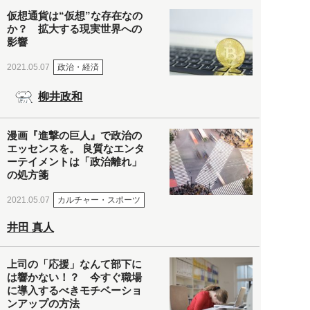
仮想通貨は“仮想”な存在なの
か？ 拡大する現実世界への
影響
政治・経済
2021.05.07
柳井政和
漫画『進撃の巨人』で政治の
エッセンスを。 良質なエンタ
ーテイメントは「政治離れ」
の処方箋
カルチャー・スポーツ
2021.05.07
井田 真人
上司の「応援」なんて部下に
は響かない！？ 今すぐ職場
に導入するべきモチベーショ
ンアップの方法