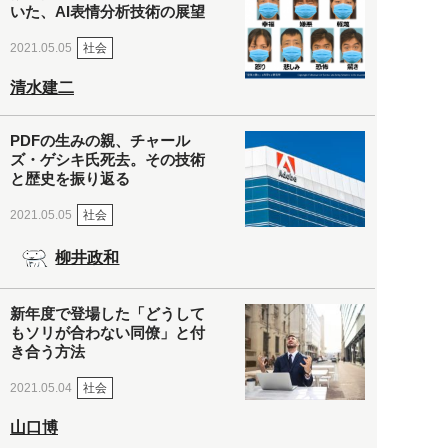
いた、AI表情分析技術の展望
社会
2021.05.05
清水建二
PDFの生みの親、チャール
ズ・ゲシキ氏死去。その技術
と歴史を振り返る
社会
2021.05.05
柳井政和
新年度で登場した「どうして
もソリが合わない同僚」と付
き合う方法
社会
2021.05.04
山口博