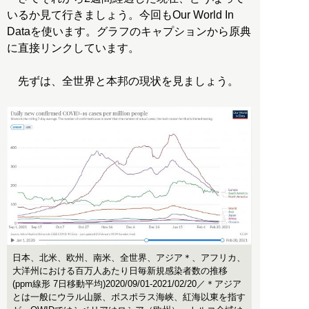
いるか見て行きましょう。今回もOur World In
Dataを使います。グラフのキャプションから原典
に直接リンクしています。
先ずは、全世界と本邦の現状を見ましょう。
日本、北米、欧州、南米、全世界、アジア＊、アフリカ、
大洋州における百万人あたり日毎新規感染者数の推移
(ppm線形 7日移動平均)2020/09/01-2021/02/20／＊アジア
とは一般にウラル山脈、ボスポラス海峡、紅海以東を指す