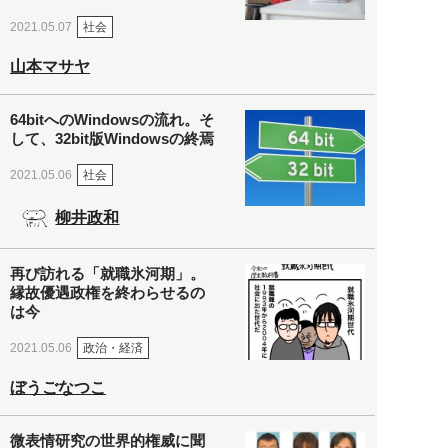
社会
2021.05.07
山本マサヤ
64bitへのWindowsの流れ。そ
して、32bit版Windowsの終焉
社会
2021.05.06
柳井政和
再び訪れる「就職氷河期」。
縁故優遇政権を終わらせるの
は今
政治・経済
2021.05.06
ぼうごなつこ
微表情研究の世界的権威に聞