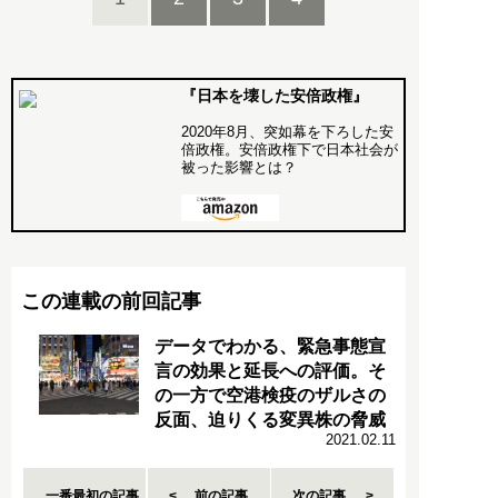
『日本を壊した安倍政権』
2020年8月、突如幕を下ろした安
倍政権。安倍政権下で日本社会が
被った影響とは？
この連載の前回記事
データでわかる、緊急事態宣
言の効果と延長への評価。そ
の一方で空港検疫のザルさの
反面、迫りくる変異株の脅威
2021.02.11
一番最初の記事
前の記事
次の記事