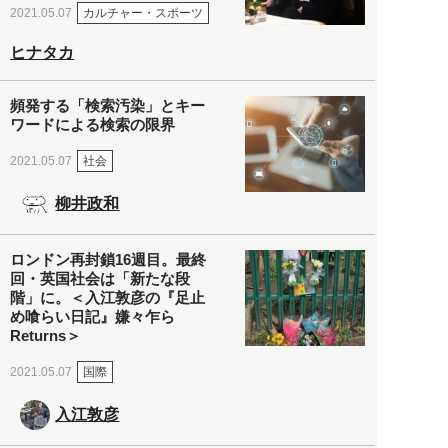
カルチャー・スポーツ
2021.05.07
ヒナタカ
頻発する「検索汚染」とキー
ワードによる検索の限界
社会
2021.05.07
柳井政和
ロンドン再封鎖16週目。最終
回・英国社会は「新たな段
階」に。＜入江敦彦の『足止
め喰らい日記』嫌々乍ら
Returns＞
国際
2021.05.07
入江敦彦