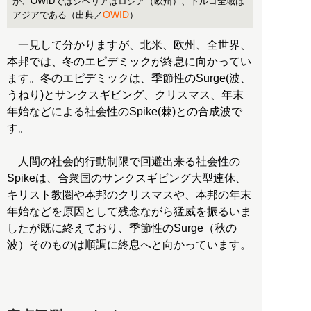
が、OWIDではシベリアはロシア（欧州）、トルコ全域は
OWID
アジアである（出典／
）
一見して分かりますが、北米、欧州、全世界、
本邦では、冬のエピデミックが終息に向かってい
ます。冬のエピデミックは、季節性のSurge(波、
うねり)とサンクスギビング、クリスマス、年末
年始などによる社会性のSpike(棘)との合成波で
す。
人間の社会的行動制限で回避出来る社会性の
Spikeは、合衆国のサンクスギビング大型連休、
キリスト教圏や本邦のクリスマスや、本邦の年末
年始などを原因として残念ながら猛威を振るいま
したが既に終えており、季節性のSurge（秋の
波）そのものは順調に終息へと向かっています。