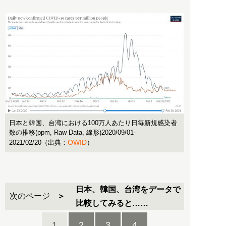
日本と韓国、台湾における100万人あたり日毎新規感染者
数の推移(ppm, Raw Data, 線形)2020/09/01-
OWID
2021/02/20（出典：
）
日本、韓国、台湾をデータで
次のページ
比較してみると……
1
2
3
4