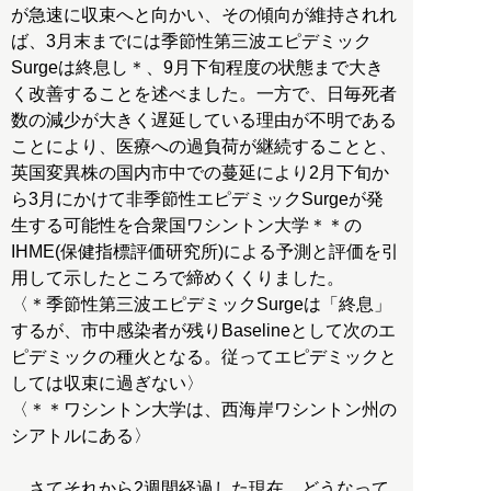
が急速に収束へと向かい、その傾向が維持されれ
ば、3月末までには季節性第三波エピデミック
Surgeは終息し＊、9月下旬程度の状態まで大き
く改善することを述べました。一方で、日毎死者
数の減少が大きく遅延している理由が不明である
ことにより、医療への過負荷が継続することと、
英国変異株の国内市中での蔓延により2月下旬か
ら3月にかけて非季節性エピデミックSurgeが発
生する可能性を合衆国ワシントン大学＊＊の
IHME(保健指標評価研究所)による予測と評価を引
用して示したところで締めくくりました。
〈＊季節性第三波エピデミックSurgeは「終息」
するが、市中感染者が残りBaselineとして次のエ
ピデミックの種火となる。従ってエピデミックと
しては収束に過ぎない〉
〈＊＊ワシントン大学は、西海岸ワシントン州の
シアトルにある〉
さてそれから2週間経過した現在、どうなって