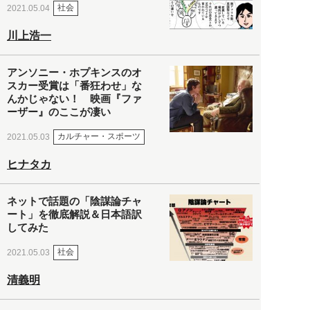
社会
2021.05.04
川上浩一
アンソニー・ホプキンスのオ
スカー受賞は「番狂わせ」な
んかじゃない！ 映画『ファ
ーザー』のここが凄い
カルチャー・スポーツ
2021.05.03
ヒナタカ
ネットで話題の「陰謀論チャ
ート」を徹底解説＆日本語訳
してみた
社会
2021.05.03
清義明