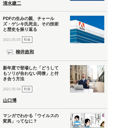
清水建二
PDFの生みの親、チャール
ズ・ゲシキ氏死去。その技術
と歴史を振り返る
社会
2021.05.05
柳井政和
新年度で登場した「どうして
もソリが合わない同僚」と付
き合う方法
社会
2021.05.04
山口博
マンガでわかる「ウイルスの
変異」ってなに？