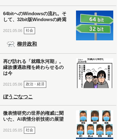
64bitへのWindowsの流れ。そ
して、32bit版Windowsの終焉
社会
2021.05.06
柳井政和
再び訪れる「就職氷河期」。
縁故優遇政権を終わらせるの
は今
政治・経済
2021.05.06
ぼうごなつこ
微表情研究の世界的権威に聞
いた、AI表情分析技術の展望
社会
2021.05.05