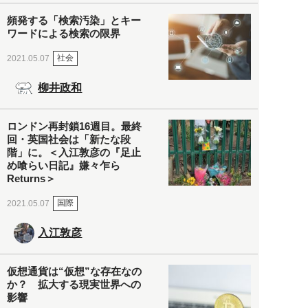
頻発する「検索汚染」とキー
ワードによる検索の限界
社会
2021.05.07
柳井政和
ロンドン再封鎖16週目。最終
回・英国社会は「新たな段
階」に。＜入江敦彦の『足止
め喰らい日記』嫌々乍ら
Returns＞
国際
2021.05.07
入江敦彦
仮想通貨は“仮想”な存在なの
か？ 拡大する現実世界への
影響