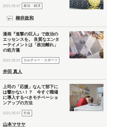
政治・経済
2021.05.07
柳井政和
漫画『進撃の巨人』で政治の
エッセンスを。 良質なエンタ
ーテイメントは「政治離れ」
の処方箋
カルチャー・スポーツ
2021.05.07
井田 真人
上司の「応援」なんて部下に
は響かない！？ 今すぐ職場
に導入するべきモチベーショ
ンアップの方法
社会
2021.05.07
山本マサヤ