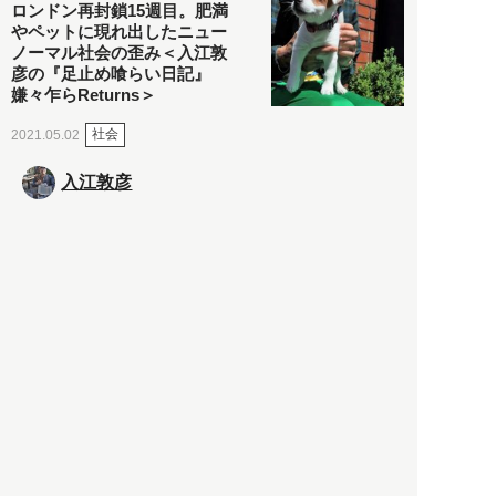
ロンドン再封鎖15週目。肥満
やペットに現れ出したニュー
ノーマル社会の歪み＜入江敦
彦の『足止め喰らい日記』
嫌々乍らReturns＞
社会
2021.05.02
入江敦彦
「ケーキの出前」に「高級ブ
ランドのサブスク」も――コ
ロナ禍のなか「進化」する百
貨店
政治・経済
2021.05.02
都市商業研究所
「高度外国人材」という言葉
に潜む欺瞞と、日本が搾取し