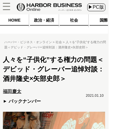
▶PC版
HOME
政治・経済
社会
国際
ハーバー・ビジネス・オンライン
社会
人々を“子供化”する権力の問
題＜デビッド・グレーバー追悼対談：酒井隆史×矢部史郎＞
人々を“子供化”する権力の問題＜
デビッド・グレーバー追悼対談：
酒井隆史×矢部史郎＞
福田慶太
2021.01.10
バックナンバー