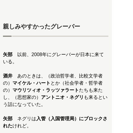
親しみやすかったグレーバー
矢部
以前、2008年にグレーバーが日本に来て
いる。
酒井
あのときは、（政治哲学者、比較文学者
の）
マイケル・ハート
とか（社会学者・哲学者
の）
マウリツィオ・ラッツァラート
たちも来た
し、（思想家の）
アントニオ・ネグリ
も来るとい
う話になっていた。
矢部
ネグリは
入管（入国管理局）にブロックさ
れた
けれど。