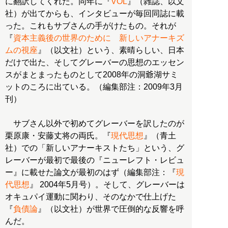
に翻訳してくれた。同年に『
VOL
』（雑誌、以文
社）が出てからも、インタビューが毎回同誌に載
った。これもサブさんの手がけたもの。それが
『
資本主義後の世界のために 新しいアナーキズ
ムの視座
』（以文社）という、素晴らしい、日本
だけで出た、そしてグレーバーの思想のエッセン
スがまとまったものとして2008年の洞爺湖サミ
ットのころに出ている。（編集部注：2009年3月
刊）
サブさん以外で初めてグレーバーを訳したのが
栗原康・安藤丈将の両氏。『
現代思想
』（青土
社）での「新しいアナーキストたち」という、グ
レーバーが最初で最後の『ニューレフト・レビュ
ー』に載せた論文が最初のはず（編集部注：『
現
代思想
』 2004年5月号）。そして、グレーバーは
オキュパイ運動に関わり、そのなかで仕上げた
『
負債論
』（以文社）が世界で圧倒的な反響を呼
んだ。