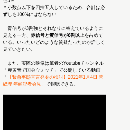
色
5％
＊小数点以下を四捨五入しているため、合計は必
ずしも100%にはならない
青信号が3割強とそれなりに答えているように
見える一方、
赤信号と黄信号が6割以上
を占めて
いる。いったいどのような質疑だったのか詳しく
見ていきたい。
また、実際の映像は筆者のYoutubeチャンネル
「赤黄青で国会ウォッチ」で公開している動画
「
【緊急事態宣言発令の検討】2021年1月4日 菅
総理 年頭記者会見
」で視聴できる。