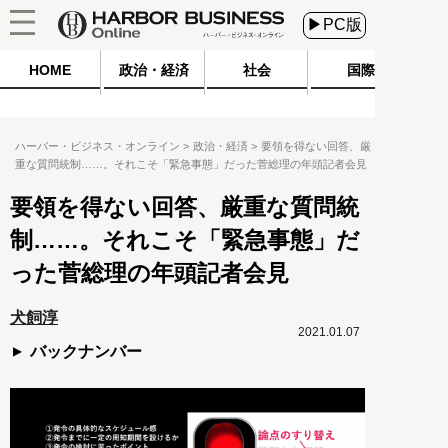
▶PC版
HOME
政治・経済
社会
国際
ハーバー・ビジネス・オンライン
政治・経済
要領を得ない回答、厳
重な質問統制……。それこそ「緊急事態」だった菅総理の年頭記者会見
要領を得ない回答、厳重な質問統
制……。それこそ「緊急事態」だ
った菅総理の年頭記者会見
犬飼淳
2021.01.07
バックナンバー