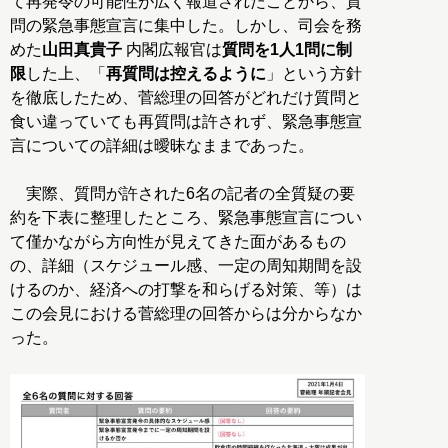
て再発令の可能性が広く報道されたことから、質
問の緊急事態宣言に集中した。しかし、司会を務
めた
山田真貴子
内閣広報官は
質問を1人1問に制
限
した上、「
再質問は控えるように
」という方針
を徹底したため、菅総理の回答がどれだけ質問と
食い違っていても再質問は許されず、緊急事態宣
言についての詳細は曖昧なままであった。
実際、質問が許された6名の記者の全質疑の要
約を下表に整理したところ、緊急事態宣言につい
て僅かながら方向性が見えてきた面があるもの
の、詳細（スケジュール感、一定の周知期間を設
けるのか、経済への打撃を和らげる対策、等）は
この会見における菅総理の回答からは分からなか
った。