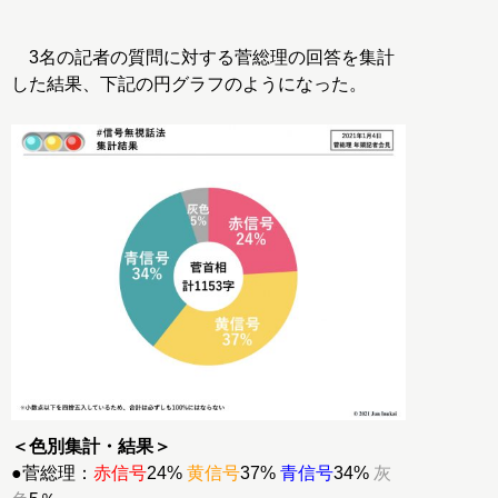
3名の記者の質問に対する菅総理の回答を集計
した結果、下記の円グラフのようになった。
＜色別集計・結果＞
●菅総理：
赤信号
24%
黄信号
37%
青信号
34%
灰