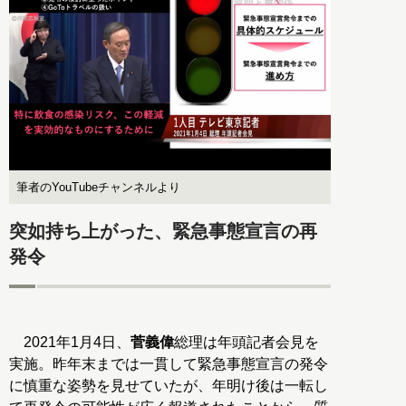
筆者のYouTubeチャンネルより
突如持ち上がった、緊急事態宣言の再
発令
2021年1月4日、
菅義偉
総理は年頭記者会見を
実施。昨年末までは一貫して緊急事態宣言の発令
に慎重な姿勢を見せていたが、年明け後は一転し