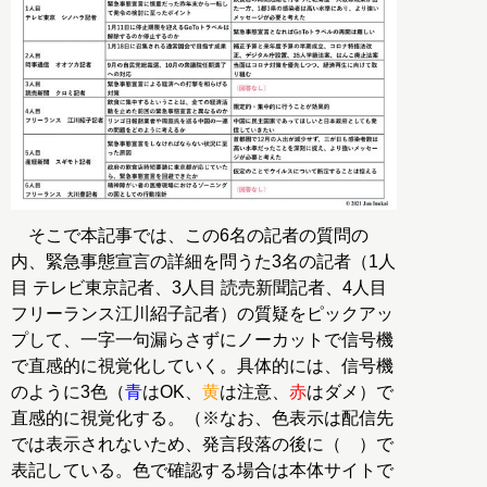
そこで本記事では、この6名の記者の質問の
内、緊急事態宣言の詳細を問うた3名の記者（1人
目 テレビ東京記者、3人目 読売新聞記者、4人目
フリーランス江川紹子記者）の質疑をピックアッ
プして、一字一句漏らさずにノーカットで信号機
で直感的に視覚化していく。具体的には、信号機
のように3色（
青
はOK、
黄
は注意、
赤
はダメ）で
直感的に視覚化する。（※なお、色表示は配信先
では表示されないため、発言段落の後に（ ）で
表記している。色で確認する場合は本体サイトで