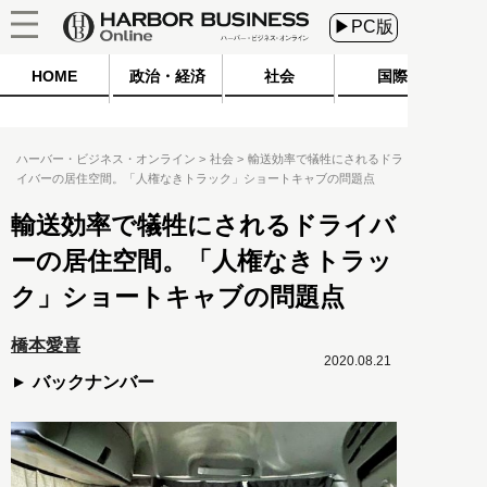
▶PC版
HOME
政治・経済
社会
国際
ハーバー・ビジネス・オンライン
社会
輸送効率で犠牲にされるドラ
イバーの居住空間。「人権なきトラック」ショートキャブの問題点
輸送効率で犠牲にされるドライバ
ーの居住空間。「人権なきトラッ
ク」ショートキャブの問題点
橋本愛喜
2020.08.21
バックナンバー