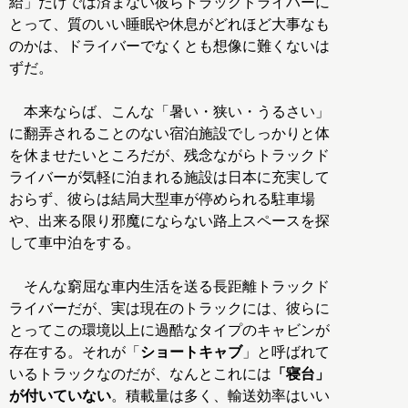
給」だけでは済まない彼らトラックドライバーに
とって、質のいい睡眠や休息がどれほど大事なも
のかは、ドライバーでなくとも想像に難くないは
ずだ。
本来ならば、こんな「暑い・狭い・うるさい」
に翻弄されることのない宿泊施設でしっかりと体
を休ませたいところだが、残念ながらトラックド
ライバーが気軽に泊まれる施設は日本に充実して
おらず、彼らは結局大型車が停められる駐車場
や、出来る限り邪魔にならない路上スペースを探
して車中泊をする。
そんな窮屈な車内生活を送る長距離トラックド
ライバーだが、実は現在のトラックには、彼らに
とってこの環境以上に過酷なタイプのキャビンが
存在する。それが「
ショートキャブ
」と呼ばれて
いるトラックなのだが、なんとこれには
「寝台」
が付いていない
。積載量は多く、輸送効率はいい