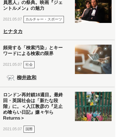
員悪人」の祭典。映画『ジェ
ントルメン』の魅力
カルチャー・スポーツ
2021.05.07
ヒナタカ
頻発する「検索汚染」とキー
ワードによる検索の限界
社会
2021.05.07
柳井政和
ロンドン再封鎖16週目。最終
回・英国社会は「新たな段
階」に。＜入江敦彦の『足止
め喰らい日記』嫌々乍ら
Returns＞
国際
2021.05.07