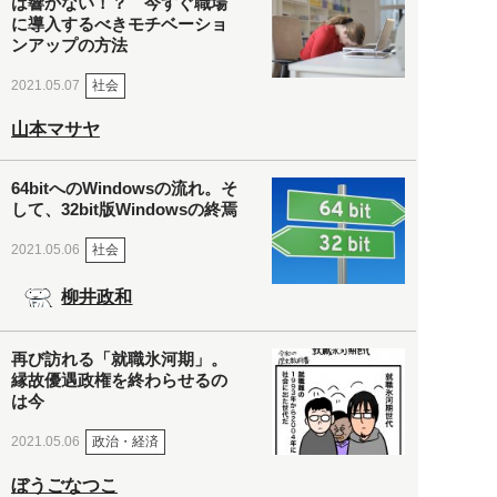
は響かない！？ 今すぐ職場
に導入するべきモチベーショ
ンアップの方法
社会
2021.05.07
山本マサヤ
64bitへのWindowsの流れ。そ
して、32bit版Windowsの終焉
社会
2021.05.06
柳井政和
再び訪れる「就職氷河期」。
縁故優遇政権を終わらせるの
は今
政治・経済
2021.05.06
ぼうごなつこ