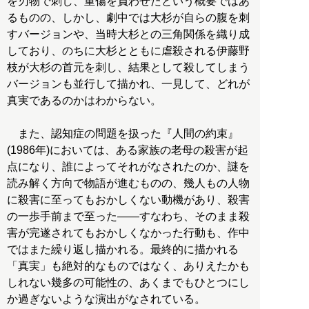
を刃物で刺し、重傷を負わせたという概要ではあ
るものの、しかし、劇中では大杉が自らの腹を刺
すバージョンや、当時大杉との三角関係を織り成
しており、のちに大杉とともに虐殺される伊藤野
枝が大杉の首元を刺し、結果として殺してしまう
バージョンも並行して描かれ、一見して、どれが
真実であるのかはわからない。
また、認知症の問題を扱った『人間の約束』
(1986年)においては、ある家族の老母の殺害が起
点になり、誰によってそれがなされたのか、謎を
読み解く方向で物語が進むものの、幾人もの人物
に殺害に至ってもおかしくない動機があり、殺害
の一歩手前まで至った――すなわち、そのまま殺
害が完遂されてもおかしくなかった行動も、作中
ではまた繰り返し描かれる。最終的に描かれる
「真実」も絶対的なものではなく、ありえたかも
しれない幾多の可能性の、あくまでもひとつにし
か過ぎないような演出がなされている。