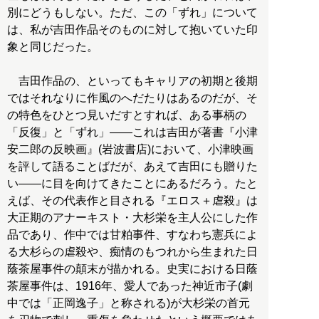
別にどうもしない。ただ、この「ずれ」について
は、私が吉田作品そのものに対して抱いていた印
象と同じだった。
吉田作品の、といってもキャリアの初期と後期
ではそれなりに作風のへだたりはあるのだが、そ
の特色をひとつ見いだすとすれば、ある事柄の
「反復」と「ずれ」――これは吉田が著書『小津
安二郎の反映画』(岩波書店)において、小津映画
を評して語ることばだが、あえて吉田にも贈りた
い――に目を向けてきたことにあるだろう。たと
えば、その代表作と目される『エロス＋虐殺』は
大正期のアナーキスト・大杉栄を主人公にした作
品であり、作中では甘粕事件、すなわち憲兵によ
る大杉らの虐殺や、痴情のもつれから生まれた日
蔭茶屋事件の顛末が描かれる。史実における日蔭
茶屋事件は、1916年、愛人であった神近市子(劇
中では「正岡逸子」と称される)が大杉栄の首元