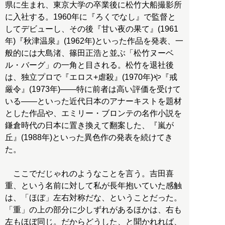
県に生まれ、東京大学の卒業後に松竹大船撮影所
に入社する。1960年に『ろくでなし』で監督と
してデビューし、その後『甘い夜の果て』(1961
年)『秋津温泉』(1962年)といった作品を発表、一
般的には大島渚、篠田正浩と並ぶ「松竹ヌーベ
ル・バーグ」の一角と目される。松竹を退社後
は、独立プロで『エロス+虐殺』(1970年)や『戒
厳令』(1973年)――特に前者は高い評価を受けて
いる――といった近代日本のアナーキストを題材
とした作品や、エミリー・ブロンテの名作小説を
鎌倉時代の日本に置き換えて翻案した、『嵐が
丘』(1988年)といった異色作の発表を続けてき
た。
ここでだじゃれのようなことを言う。吉田喜
重、という名前に対して私が長年抱いていた感触
は、「ほぼ」左右対称だな、ということだった。
「重」の上の部分に少しずれがあるほかは、右も
左もほぼ同じ。だからどうした、と聞かれれば、