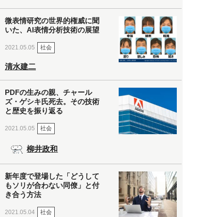
微表情研究の世界的権威に聞
いた、AI表情分析技術の展望
社会
2021.05.05
清水建二
PDFの生みの親、チャール
ズ・ゲシキ氏死去。その技術
と歴史を振り返る
社会
2021.05.05
柳井政和
新年度で登場した「どうして
もソリが合わない同僚」と付
き合う方法
社会
2021.05.04