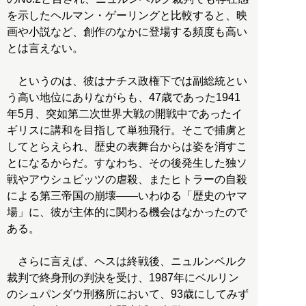
を示したヘルマン・ゲーリングと比較すると、映
画や小説など、創作のなかに登場する頻度も高い
とは言えない。
というのは、彼はナチス政権下では副総統とい
う高い地位にありながらも、47歳であった1941
年5月、突如第二次世界大戦の開戦中であったイ
ギリスに講和を目指して単独飛行。そこで捕虜と
してとらえられ、歴史の表舞台からは姿を消すこ
とになるからだ。すなわち、その後発生した独ソ
戦やアウシュビッツの虐殺、またヒトラーの自殺
による第三帝国の崩壊――いわゆる「歴史のヤマ
場」に、彼が主体的に関わる機会はなかったので
ある。
さらに言えば、ヘスは終戦後、ニュルンベルク
裁判で終身刑の判決を受け、1987年にベルリン
のシュパンダウ刑務所において、93歳にしてみず