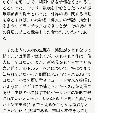
から命を絶つまで、幽閉生活を余儀なくされるこ
ととなった。つまり、親族を中心としたヘスの減
刑嘆願書の提出といった、外界の彼に関する行動
を別とすれば、いわゆる「偉人」の伝記に描かれ
るようなドラマチックなできごとが、その後の彼
の身辺に起こる機会もまた奪われていたのであ
る。
そのような人物の生涯を、躍動感をともなって
描くことは困難ではあるが、そもそも本作は「偉
人伝」ではない。また、新発見をもたらす本とも
言い難く、ルドルフ・ヘスについて、特に今まで
知られていなかった側面に光が当てられるわけで
はない。かつて歴史学者ヒュー・トマスが提唱し
たように、イギリスで捕えられたヘスは替え玉で
あり、本物のヘスはすでにゲーリングの策略で殺
されていたといった、いわゆる「正史」と異なっ
たトンデモ論(とまで言えるかどうかは微妙なと
ころだが)とも無縁である。吉田が本作をものし