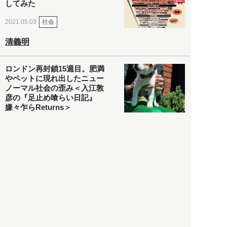
してみた
社会
2021.05.03
清義明
ロンドン再封鎖15週目。肥満
やペットに現れ出したニュー
ノーマル社会の歪み＜入江敦
彦の『足止め喰らい日記』
嫌々乍らReturns＞
社会
2021.05.02
入江敦彦
「ケーキの出前」に「高級ブ
ランドのサブスク」も――コ
ロナ禍のなか「進化」する百
貨店
政治・経済
2021.05.02