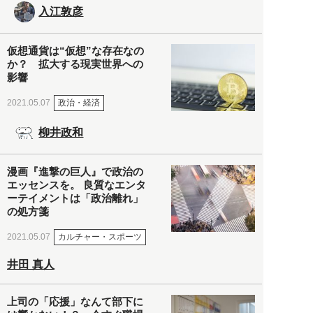
入江敦彦
仮想通貨は“仮想”な存在なの
か？ 拡大する現実世界への
影響
政治・経済
2021.05.07
柳井政和
漫画『進撃の巨人』で政治の
エッセンスを。 良質なエンタ
ーテイメントは「政治離れ」
の処方箋
カルチャー・スポーツ
2021.05.07
井田 真人
上司の「応援」なんて部下に