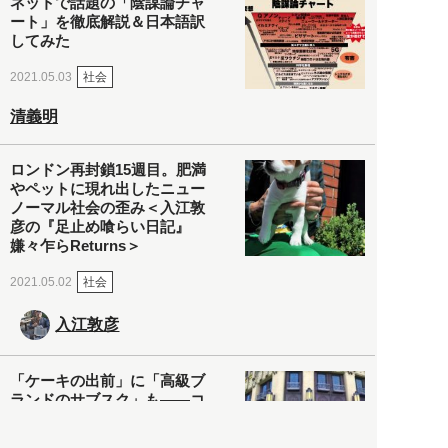
ネットで話題の「陰謀論チャ
ート」を徹底解説＆日本語訳
してみた
社会
2021.05.03
清義明
ロンドン再封鎖15週目。肥満
やペットに現れ出したニュー
ノーマル社会の歪み＜入江敦
彦の『足止め喰らい日記』
嫌々乍らReturns＞
社会
2021.05.02
入江敦彦
「ケーキの出前」に「高級ブ
ランドのサブスク」も――コ
ロナ禍のなか「進化」する百
貨店