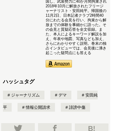
国し、武装勢力に40か月間拘束され
2018年10月に解放されたフリージ
ャーナリスト・安田純平。帰国後の
11月2日、日本記者クラブ2時間40
分にわたる会見を行い、拘束から解
放までの体験を事細かに語った。そ
の会見と質疑応答を全文収録。ま
た、本人によるキーワード解説を加
え、年表や地図、写真なども加え、
さらにわかりやすく説明。巻末の独
占インタビューでは、会見後に沸き
起こった疑問点にも答える
ハッシュタグ
ジャーナリズム
デマ
安田純
平
情報公開請求
誹謗中傷
B!