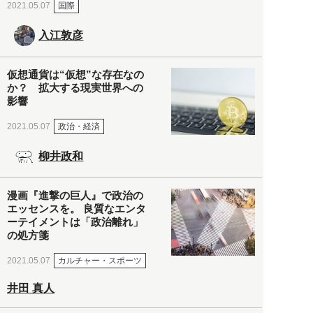
国際
2021.05.07
入江敦彦
仮想通貨は“仮想”な存在なの
か？ 拡大する現実世界への
影響
政治・経済
2021.05.07
柳井政和
漫画『進撃の巨人』で政治の
エッセンスを。 良質なエンタ
ーテイメントは「政治離れ」
の処方箋
カルチャー・スポーツ
2021.05.07
井田 真人