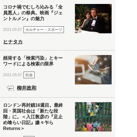
コロナ禍でむしろ沁みる「全
員悪人」の祭典。映画『ジェ
ントルメン』の魅力
カルチャー・スポーツ
2021.05.07
ヒナタカ
頻発する「検索汚染」とキー
ワードによる検索の限界
社会
2021.05.07
柳井政和
ロンドン再封鎖16週目。最終
回・英国社会は「新たな段
階」に。＜入江敦彦の『足止
め喰らい日記』嫌々乍ら
Returns＞