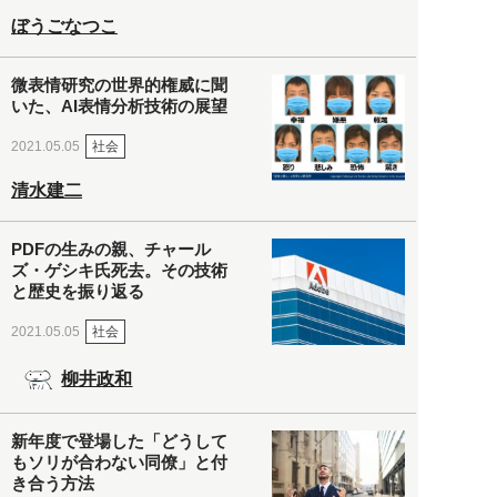
ぼうごなつこ
微表情研究の世界的権威に聞
いた、AI表情分析技術の展望
社会
2021.05.05
清水建二
PDFの生みの親、チャール
ズ・ゲシキ氏死去。その技術
と歴史を振り返る
社会
2021.05.05
柳井政和
新年度で登場した「どうして
もソリが合わない同僚」と付
き合う方法