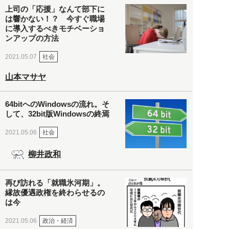
上司の「応援」なんて部下に
は響かない！？ 今すぐ職場
に導入するべきモチベーショ
ンアップの方法
社会
2021.05.07
山本マサヤ
64bitへのWindowsの流れ。そ
して、32bit版Windowsの終焉
社会
2021.05.06
柳井政和
再び訪れる「就職氷河期」。
縁故優遇政権を終わらせるの
は今
政治・経済
2021.05.06