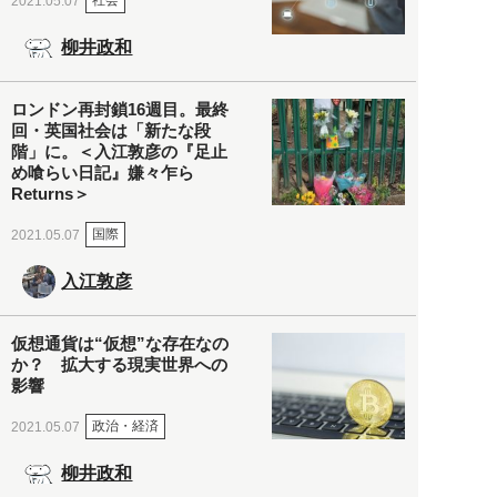
社会
2021.05.07
柳井政和
ロンドン再封鎖16週目。最終
回・英国社会は「新たな段
階」に。＜入江敦彦の『足止
め喰らい日記』嫌々乍ら
Returns＞
国際
2021.05.07
入江敦彦
仮想通貨は“仮想”な存在なの
か？ 拡大する現実世界への
影響
政治・経済
2021.05.07
柳井政和