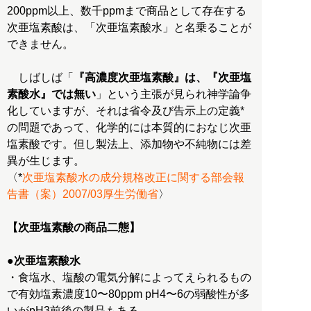
200ppm以上、数千ppmまで商品として存在する
次亜塩素酸は、「次亜塩素酸水」と名乗ることが
できません。
しばしば「
『高濃度次亜塩素酸』は、『次亜塩
素酸水』では無い
」という主張が見られ神学論争
化していますが、それは省令及び告示上の定義*
の問題であって、化学的には本質的におなじ次亜
塩素酸です。但し製法上、添加物や不純物には差
異が生じます。
〈*
次亜塩素酸水の成分規格改正に関する部会報
告書（案）2007/03厚生労働省
〉
【次亜塩素酸の商品二態】
●次亜塩素酸水
・食塩水、塩酸の電気分解によってえられるもの
で有効塩素濃度10〜80ppm pH4〜6の弱酸性が多
いがpH3前後の製品もある。