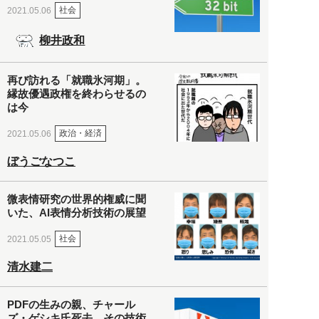
社会
2021.05.06
柳井政和
再び訪れる「就職氷河期」。
縁故優遇政権を終わらせるの
は今
政治・経済
2021.05.06
ぼうごなつこ
微表情研究の世界的権威に聞
いた、AI表情分析技術の展望
社会
2021.05.05
清水建二
PDFの生みの親、チャール
ズ・ゲシキ氏死去。その技術