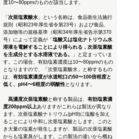
度10〜80ppmのものが該当します。
「
次亜塩素酸水
」という名称は、食品衛生法施行
規則（昭和23年厚生省令第23号）および食品、
添加物等の規格基準（昭和34年厚生省告示第370
号）によって定義が「
塩酸又は塩化ナトリウム水
溶液を電解することにより得られる，次亜塩素酸
を主成分とする水溶液である。
」と定まっていま
す。この場合、有効塩素濃度は10〜80ppmのもの
となりますので、「次亜塩素酸水」と称するもの
は、
有効塩素濃度が水道蛇口の50〜100倍程度と
低く、pH4〜6程度の弱酸性
となります。
高濃度次亜塩素酸
と称する製品は、
有効塩素濃
度200ppm以上
ありますがこれらは製法が異なり
ます。次亜塩素酸ナトリウム(pH9)に塩酸を加え
ることにより中和し次亜塩素酸とします。このと
き大量の塩素が発生しますが、製品の次亜塩素酸
からも塩素臭がします。この製法の違いから概ね