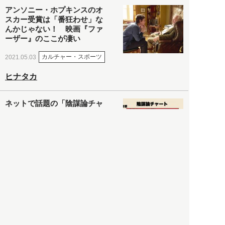
アンソニー・ホプキンスのオ
スカー受賞は「番狂わせ」な
んかじゃない！ 映画『ファ
ーザー』のここが凄い
カルチャー・スポーツ
2021.05.03
ヒナタカ
ネットで話題の「陰謀論チャ
ート」を徹底解説＆日本語訳
してみた
社会
2021.05.03
清義明
ロンドン再封鎖15週目。肥満
やペットに現れ出したニュー
ノーマル社会の歪み＜入江敦
彦の『足止め喰らい日記』