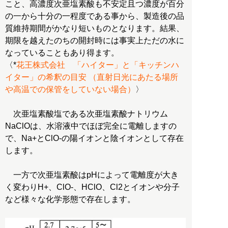
こと、高濃度次亜塩素酸も不安定且つ濃度が百分
の一から十分の一程度である事から、製造後の品
質維持期間がかなり短いものとなります。結果、
期限を越えたのちの開封時には事実上ただの水に
なっていることもあり得ます。
〈*
花王株式会社 「ハイター」と「キッチンハ
イター」の希釈の目安 （直射日光にあたる場所
や高温での保管をしていない場合）
〉
次亜塩素酸塩である次亜塩素酸ナトリウム
NaClOは、水溶液中でほぼ完全に電離しますの
で、Na+とClO-の陽イオンと陰イオンとして存在
します。
一方で次亜塩素酸はpHによって電離度が大き
く変わりH+、ClO-、HClO、Cl2とイオンや分子
など様々な化学形態で存在します。