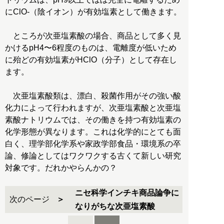
にClO-（陰イオン）が有効塩素として働きます。
ところが次亜塩素酸の場合、商品として多く見
かけるpH4〜6程度のものは、電離度が低いため
に殆どの有効塩素がHClO（分子）として存在し
ます。
次亜塩素酸類は、漂白、殺菌作用がその強い酸
化力によって行われますが、次亜塩素酸と次亜塩
素酸ナトリウムでは、その働きを持つ有効塩素の
化学形態が異なります。これは化学的にとても面
白く、理学部化学系や家政学部食品・環境系の卒
論、修論としてはワクワクする古くて新しい研究
対象です。だれかやらんかの？
ニセ科学インチキ商品論争に
次のページ
なりがちな次亜塩素酸