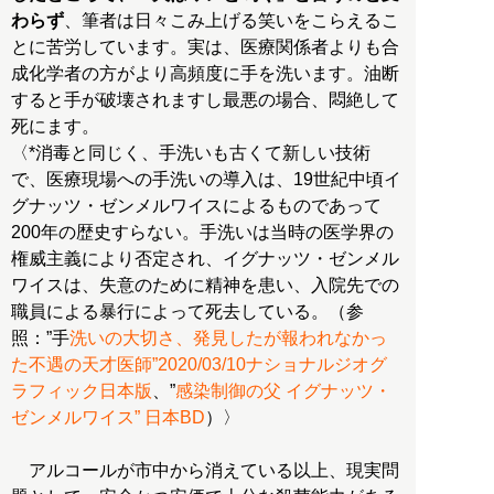
わらず
、筆者は日々こみ上げる笑いをこらえるこ
とに苦労しています。実は、医療関係者よりも合
成化学者の方がより高頻度に手を洗います。油断
すると手が破壊されますし最悪の場合、悶絶して
死にます。
〈*消毒と同じく、手洗いも古くて新しい技術
で、医療現場への手洗いの導入は、19世紀中頃イ
グナッツ・ゼンメルワイスによるものであって
200年の歴史すらない。手洗いは当時の医学界の
権威主義により否定され、イグナッツ・ゼンメル
ワイスは、失意のために精神を患い、入院先での
職員による暴行によって死去している。（参
照：”手
洗いの大切さ、発見したが報われなかっ
た不遇の天才医師”2020/03/10ナショナルジオグ
ラフィック日本版
、”
感染制御の父 イグナッツ・
ゼンメルワイス” 日本BD
）〉
アルコールが市中から消えている以上、現実問