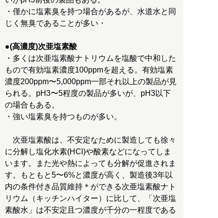
・僅かに塩素臭を持つ場合があるが、水道水と同
じく無臭であることが多い・
●(高濃度)次亜塩素酸
・多くは次亜塩素酸ナトリウムを塩酸で中和した
もので有効塩素濃度100ppmを超える。有効塩素
濃度200ppm〜5,000ppm一部それ以上の製品が見
られる。pH3〜5程度の製品が多いが、pH3以下
の場合もある。
・強い塩素臭を持つものが多い。
次亜塩素酸は、不安定なために製造しても徐々
に分解し塩化水素(HCl)や酸素などになってしま
います。また光や熱によっても分解が促進されま
す。もともと5〜6%と濃度が高く、製造後3年以
内の条件付き品質維持＊ができる次亜塩素酸ナト
リウム（キッチンハイター）に比して、「次亜塩
素酸水」は不安定且つ濃度が千分の一程度である