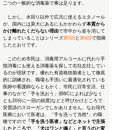
二つの一般的な消毒薬で事は足ります。
しかし、水回り以外で広汎に使えるエタノール
が、国内には莫大にあるにもかかわらず
本質から
かけ離れたくだらない理由
で市中から姿を消して
しまっていることはシリーズ
第5回
と
第6回
で指摘
したとおりです。
このため市民は、消毒用アルコールに代わり手
指消毒にも使える消毒薬を探して右往左往してい
るのが現状です。優れた有資格技能者として徹底
的に訓練され、職場も手洗いに最適化されている
医師や看護師ならともかく、市民に日常生活、仕
事のなかで「手を洗おう」(BBCによれば少なく
とも20分に一回の頻度)などと呼びかけところで
安普請のスローガンでしかありません。なお現代
医療において医者は、「手を洗って当然*」の職
種ですので
「手を洗う医者」などとネットで主張
したところで、「犬はワンと鳴く」と言うのと変