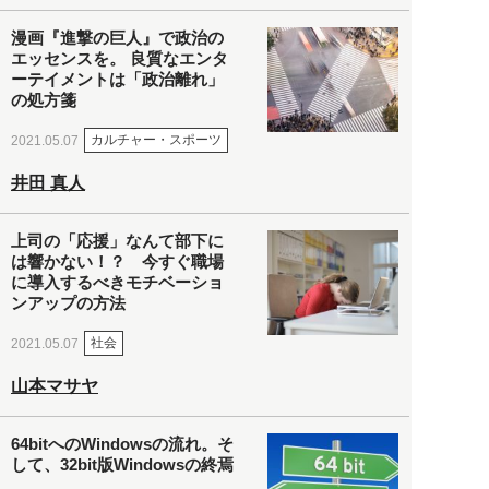
漫画『進撃の巨人』で政治の
エッセンスを。 良質なエンタ
ーテイメントは「政治離れ」
の処方箋
カルチャー・スポーツ
2021.05.07
井田 真人
上司の「応援」なんて部下に
は響かない！？ 今すぐ職場
に導入するべきモチベーショ
ンアップの方法
社会
2021.05.07
山本マサヤ
64bitへのWindowsの流れ。そ
して、32bit版Windowsの終焉