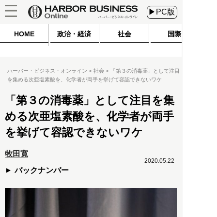
▶PC版
HOME
政治・経済
社会
国際
ハーバー・ビジネス・オンライン
社会
「第３の消毒薬」として注目
を集める次亜塩素酸を、化学者が両手を挙げて容認できないワケ
「第３の消毒薬」として注目を集
める次亜塩素酸を、化学者が両手
を挙げて容認できないワケ
牧田寛
2020.05.22
バックナンバー