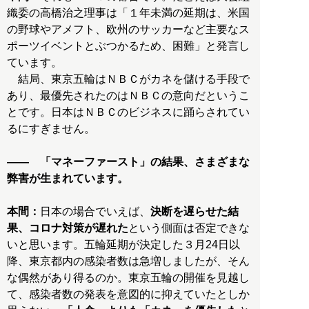
織委の高橋治之理事は「１年未満の延期は、米国
の野球やアメフト、欧州のサッカーなど主要なス
ポーツイベントとぶつかるため、困難」と発言し
ています。
結局、東京五輪はＮＢＣがカネを儲ける手段で
あり、最優先されたのはＮＢＣの意向だというこ
とです。日本はＮＢＣのビジネスに踊らされてい
るにすぎません。
―― 「マネーファースト」の結果、さまざまな
弊害が生まれています。
本間：
日本の場合でいえば、
決断を遅らせた結
果、コロナ対策が遅れた
という側面は否定できな
いと思います。五輪延期が決定した３月24日以
降、東京都内の感染者数は急増しましたが、そん
な偶然があり得るのか。東京五輪の開催を見越し
て、感染者数の発表を意図的に抑えていたとしか