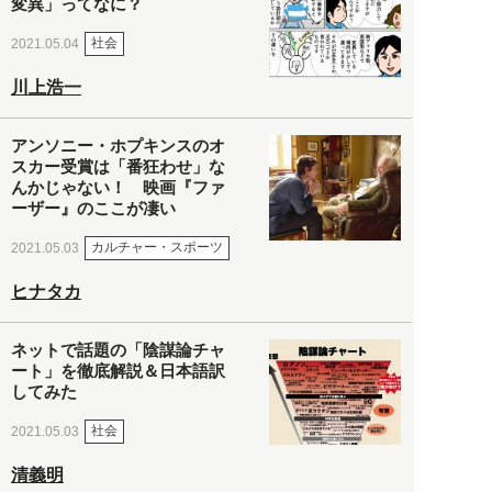
変異」ってなに？
社会
2021.05.04
川上浩一
アンソニー・ホプキンスのオ
スカー受賞は「番狂わせ」な
んかじゃない！ 映画『ファ
ーザー』のここが凄い
カルチャー・スポーツ
2021.05.03
ヒナタカ
ネットで話題の「陰謀論チャ
ート」を徹底解説＆日本語訳
してみた
社会
2021.05.03
清義明