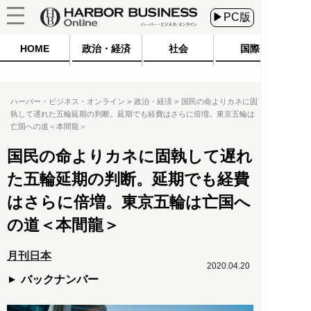
▶PC版
HOME
政治・経済
社会
国際
ハーバー・ビジネス・オンライン
政治・経済
国民の命よりカネに固
執して遅れた五輪延期の判断。延期でも経費はさらに倍増。東京五輪は
亡国への道＜本間龍＞
国民の命よりカネに固執して遅れ
た五輪延期の判断。延期でも経費
はさらに倍増。東京五輪は亡国へ
の道＜本間龍＞
月刊日本
2020.04.20
バックナンバー