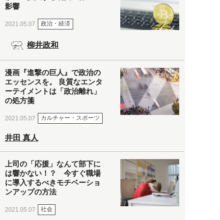
影響
政治・経済
2021.05.07
柳井政和
漫画『進撃の巨人』で政治の
エッセンスを。 良質なエンタ
ーテイメントは「政治離れ」
の処方箋
カルチャー・スポーツ
2021.05.07
井田 真人
上司の「応援」なんて部下に
は響かない！？ 今すぐ職場
に導入するべきモチベーショ
ンアップの方法
社会
2021.05.07