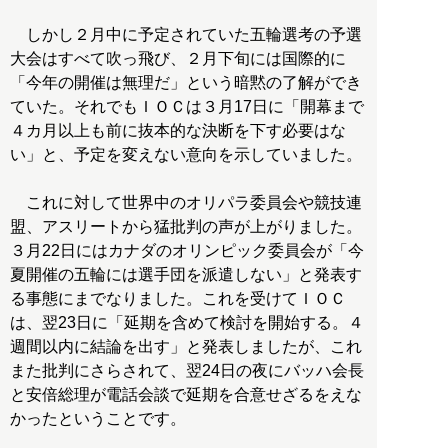
しかし２月中に予定されていた五輪選考の予選
大会はすべて吹っ飛び、２月下旬には国際的に
「今年の開催は無理だ」という暗黙の了解ができ
ていた。それでもＩＯＣは３月17日に「開幕まで
４カ月以上も前に抜本的な決断を下す必要はな
い」と、予定を変えない意向を示していました。
これに対して世界中のオリパラ委員会や競技連
盟、アスリートから猛批判の声が上がりました。
３月22日にはカナダのオリンピック委員会が「今
夏開催の五輪には選手団を派遣しない」と発表す
る事態にまでなりました。これを受けてＩＯＣ
は、翌23日に「延期を含めて検討を開始する。４
週間以内に結論を出す」と発表しましたが、これ
また批判にさらされて、翌24日の夜にバッハ会長
と安倍総理が電話会談で延期を合意せざるをえな
かったということです。