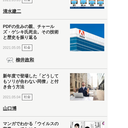
清水建二
PDFの生みの親、チャール
ズ・ゲシキ氏死去。その技術
と歴史を振り返る
社会
2021.05.05
柳井政和
新年度で登場した「どうして
もソリが合わない同僚」と付
き合う方法
社会
2021.05.04
山口博
マンガでわかる「ウイルスの