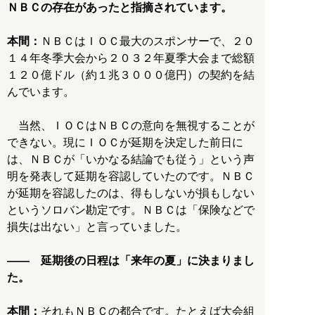
ＮＢＣの存在があったと指摘されています。
本間：
ＮＢＣはＩＯＣ最大のスポンサーで、２０
１４年冬季大会から２０３２年夏季大会まで総額
１２０億ドル（約１兆３０００億円）の契約を結
んでいます。
当然、ＩＯＣはＮＢＣの意向を無視することが
できない。現にＩＯＣが延期を決定した前日に
は、ＮＢＣが「いかなる結論でも従う」という声
明を発表して延期を容認していたのです。ＮＢＣ
が延期を容認したのは、得もしないが損もしない
というソロバン勘定です。ＮＢＣは「保険などで
損失は出ない」と言っていました。
―― 延期後の日程は「来年の夏」に決まりまし
た。
本間：
それもＮＢＣの都合です。たとえば大会組