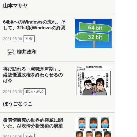
山本マサヤ
64bitへのWindowsの流れ。そ
して、32bit版Windowsの終焉
社会
2021.05.06
柳井政和
再び訪れる「就職氷河期」。
縁故優遇政権を終わらせるの
は今
政治・経済
2021.05.06
ぼうごなつこ
微表情研究の世界的権威に聞
いた、AI表情分析技術の展望
社会
2021.05.05