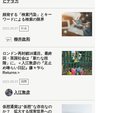
ヒナタカ
頻発する「検索汚染」とキー
ワードによる検索の限界
社会
2021.05.07
柳井政和
ロンドン再封鎖16週目。最終
回・英国社会は「新たな段
階」に。＜入江敦彦の『足止
め喰らい日記』嫌々乍ら
Returns＞
国際
2021.05.07
入江敦彦
仮想通貨は“仮想”な存在なの
か？ 拡大する現実世界への