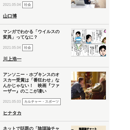
社会
2021.05.04
山口博
マンガでわかる「ウイルスの
変異」ってなに？
社会
2021.05.04
川上浩一
アンソニー・ホプキンスのオ
スカー受賞は「番狂わせ」な
んかじゃない！ 映画『ファ
ーザー』のここが凄い
カルチャー・スポーツ
2021.05.03
ヒナタカ
ネットで話題の「陰謀論チャ