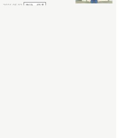
政治・経済
2021.05.02
都市商業研究所
「高度外国人材」という言葉
に潜む欺瞞と、日本が搾取し
依存する圧倒的多数の外国人
労働者の実像とは？
社会
2021.05.01
月刊日本
以前の記事をもっと見る