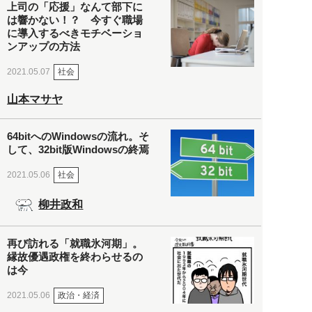
上司の「応援」なんて部下に
は響かない！？ 今すぐ職場
に導入するべきモチベーショ
ンアップの方法
社会
2021.05.07
山本マサヤ
64bitへのWindowsの流れ。そ
して、32bit版Windowsの終焉
社会
2021.05.06
柳井政和
再び訪れる「就職氷河期」。
縁故優遇政権を終わらせるの
は今
政治・経済
2021.05.06