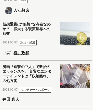
2021.05.07
入江敦彦
仮想通貨は“仮想”な存在なの
か？ 拡大する現実世界への
影響
政治・経済
2021.05.07
柳井政和
漫画『進撃の巨人』で政治の
エッセンスを。 良質なエンタ
ーテイメントは「政治離れ」
の処方箋
カルチャー・スポーツ
2021.05.07
井田 真人