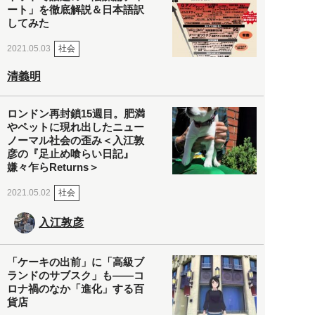
ート」を徹底解説＆日本語訳
してみた
社会
2021.05.03
清義明
ロンドン再封鎖15週目。肥満
やペットに現れ出したニュー
ノーマル社会の歪み＜入江敦
彦の『足止め喰らい日記』
嫌々乍らReturns＞
社会
2021.05.02
入江敦彦
「ケーキの出前」に「高級ブ
ランドのサブスク」も――コ
ロナ禍のなか「進化」する百
貨店