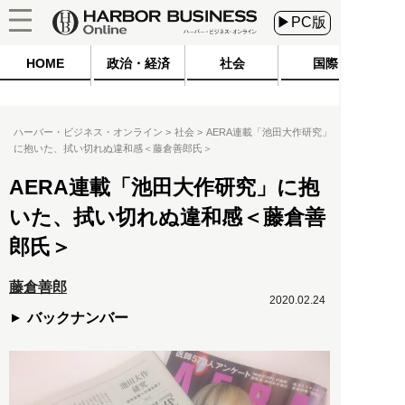
▶PC版
HOME
政治・経済
社会
国際
ハーバー・ビジネス・オンライン
社会
AERA連載「池田大作研究」
に抱いた、拭い切れぬ違和感＜藤倉善郎氏＞
AERA連載「池田大作研究」に抱
いた、拭い切れぬ違和感＜藤倉善
郎氏＞
藤倉善郎
2020.02.24
バックナンバー