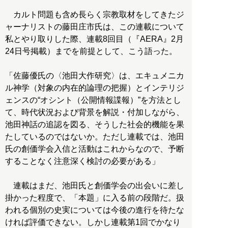
カルト問題も含め長らく宗教取材をしてきたジ
ャーナリストの藤田庄市氏は、この連載について
私とやり取りした際、連載8回目（『AERA』2月
24日号掲載）までを前提として、こう語った。
「佐藤優氏の〈池田大作研究〉は、エキュメニカ
ル神学（対象の内在的論理の把握）とインテリジ
ェンスの“オシント（公開情報諜報）”を方法とし
て、時代状況および背景を解説・付加しながら、
池田神話の追認を図る、そうした社会的機能を果
たしているのではないか。ただし連載では、池田
氏の創価学会入信と活動はこれからなので、予断
することなく注意深く検討の必要がある」
連載はまだ、池田氏と創価学会の出会いに差し
掛かった程度で、「本題」に入る前の段階だ。扱
われる個別の史実については今後の進行を待たな
ければ評価できない。しかし連載第1回でかなり