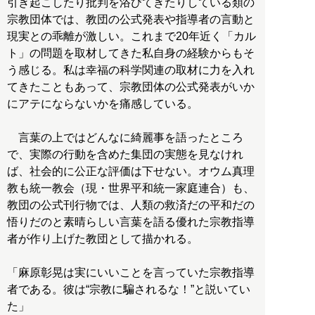
引き起こしたり批判を浴びてきたりしている類の
宗教団体では、教団の公式発表や指導者の言動と
現実との乖離が激しい。これまで20年近く「カル
ト」の問題を取材してきた私自身の経験からもそ
う感じる。私は幸福の科学関連の取材に力を入れ
てきたこともあって、宗教団体の公式発表がいか
にアテにならないかを痛感している。
言葉の上ではどんなに綺麗事を語ったところ
で、実際の行動を含めた集団の実態を見なけれ
ば、社会的に公正な評価は下せない。オウム真理
教も統一教会（現・世界平和統一家庭連合）も、
教団の公式刊行物では、人類の救済だの平和だの
悟りだのと素晴らしい言葉を語る優れた宗教指導
者が作り上げた教団として描かれる。
「麻原彰晃は実にいいことを言っていた宗教指導
者である。彼は“宗教に騙されるな！”と説いてい
た」