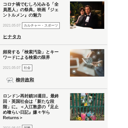
コロナ禍でむしろ沁みる「全
員悪人」の祭典。映画『ジェ
ントルメン』の魅力
カルチャー・スポーツ
2021.05.07
ヒナタカ
頻発する「検索汚染」とキー
ワードによる検索の限界
社会
2021.05.07
柳井政和
ロンドン再封鎖16週目。最終
回・英国社会は「新たな段
階」に。＜入江敦彦の『足止
め喰らい日記』嫌々乍ら
Returns＞
国際