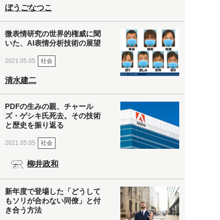
ぼうごなつこ
微表情研究の世界的権威に聞
いた、AI表情分析技術の展望
社会
2021.05.05
清水建二
PDFの生みの親、チャール
ズ・ゲシキ氏死去。その技術
と歴史を振り返る
社会
2021.05.05
柳井政和
新年度で登場した「どうして
もソリが合わない同僚」と付
き合う方法