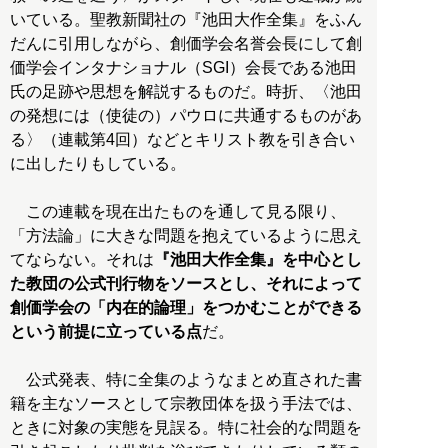
いている。聖教新聞社の『池田大作全集』をふん
だんに引用しながら、創価学会名誉会長にして創
価学会インタナショナル（SGI）会長である池田
氏の足跡や思想を解説するものだ。時折、〈池田
の発想には（使徒の）パウロに共通するものがあ
る〉（連載第4回）などとキリスト教を引き合い
に出したりもしている。
この連載を現在出たものを通して見る限り、
「方法論」に大きな問題を抱えているように思え
てならない。それは
『池田大作全集』を中心とし
た教団の公式刊行物をソースとし、それによって
創価学会の「内在的論理」をつかむことができる
という前提に立っている点
だ。
公式発表、特に全集のようなまとめ直された書
籍を主なソースとして宗教団体を扱う手法では、
ときに対象の実態を見誤る。特に社会的な問題を