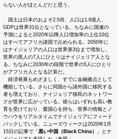
らない人がほとんどだと思う。
国土は日本のおよそ2.5倍、人口は1.9億人、
GDPは世界31位となっている。ちなみに国連の
予測によると2020年以降人口増加率の上位10位
はすべてアフリカ諸国で占められる。2050年に
はナイジェリアの人口は世界第3位まで増加し、
世界の黒人の7人にひとりはナイジェリア人とな
る。ちなみに2030年の段階で世界の5人にひとり
がアフリカ人となる計算だ。
経済発展もめざましく、すでに金融拠点として
機能している。さらに同国から諸外国に移民する
者も増えており、ナイジェリア移民のネットワー
クが世界に広がっている。彼らはいずれも高い教
育を受けており、愛国心を持ち、世界の情報とノ
ウハウをリアルタイムでナイジェリアにフィード
バックしている。ニューズウィークは2020年1月
15日の記事で「
黒い中国（Black China）
」とナ
イジェリアを表現した（参照：