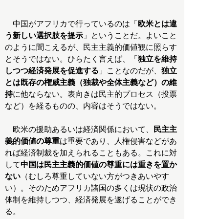
中国がアフリカで行っているのは「
欧米とは違
う新しい選択肢を提示
」ということだ。よいこと
のように聞こえるが、民主主義的価値観に照らす
とそうではない。ひらたく言えば、「
独立を維持
しつつ経済発展を促進する
」ことなのだが、
独立
とは既存の権威主義（独裁や全体主義など）の維
持
に他ならない。表向きは民主的プロセス（投票
など）を経るものの、内容はそうではない。
欧米の援助あるいは経済関係において、
民主主
義的価値の尊重
は重要であり、人権侵害などがあ
れば経済制裁を加えられることもある。これに対
して
中国は民主主義的価値の尊重には重きを置か
ない
（むしろ尊重していない方がつきあいやす
い）。そのためアフリカ諸国の多くは現状の政治
体制を維持しつつ、経済発展を遂げることができ
る。