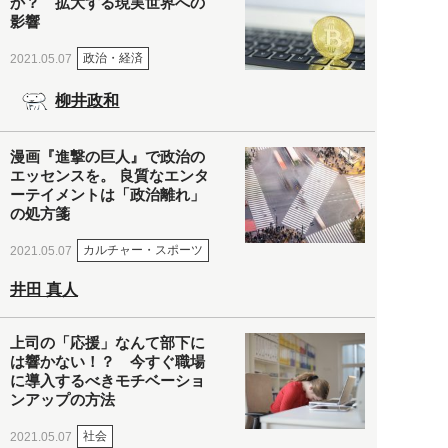
か？ 拡大する現実世界への
影響
政治・経済
2021.05.07
柳井政和
漫画『進撃の巨人』で政治の
エッセンスを。 良質なエンタ
ーテイメントは「政治離れ」
の処方箋
カルチャー・スポーツ
2021.05.07
井田 真人
上司の「応援」なんて部下に
は響かない！？ 今すぐ職場
に導入するべきモチベーショ
ンアップの方法
社会
2021.05.07