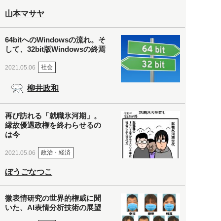
山本マサヤ
64bitへのWindowsの流れ。そ
して、32bit版Windowsの終焉
社会
2021.05.06
柳井政和
再び訪れる「就職氷河期」。
縁故優遇政権を終わらせるの
は今
政治・経済
2021.05.06
ぼうごなつこ
微表情研究の世界的権威に聞
いた、AI表情分析技術の展望