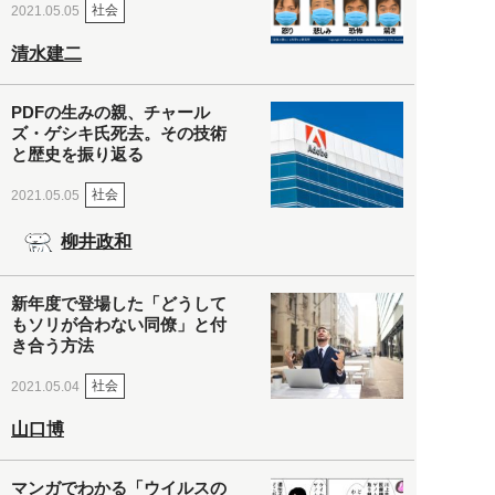
社会
2021.05.05
清水建二
PDFの生みの親、チャール
ズ・ゲシキ氏死去。その技術
と歴史を振り返る
社会
2021.05.05
柳井政和
新年度で登場した「どうして
もソリが合わない同僚」と付
き合う方法
社会
2021.05.04
山口博
マンガでわかる「ウイルスの