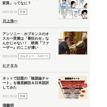
変異」ってなに？
社会
2021.05.04
川上浩一
アンソニー・ホプキンスのオ
スカー受賞は「番狂わせ」な
んかじゃない！ 映画『ファ
ーザー』のここが凄い
カルチャー・スポーツ
2021.05.03
ヒナタカ
ネットで話題の「陰謀論チャ
ート」を徹底解説＆日本語訳
してみた
社会
2021.05.03
清義明