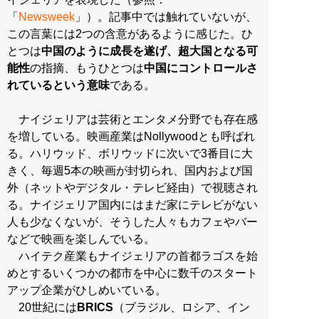
「
Newsweek
」）。記事中では触れていないが、
この言葉には2つの含意があるように感じた。ひ
とつは
中国のように成長を遂げ、超大国となる可
能性
の指摘、もうひとつは
中国にコントロールさ
れているという意味
である。
ナイジェリアは芸術とエンタメ分野でも存在感
を増している。映画産業はNollywoodとも呼ばれ
る。ハリウッド、ボリウッドに次いで3番目に大
きく、毎週5本の映画が封切られ、国内および国
外（ネットやデジタル・テレビ経由）で視聴され
る。ナイジェリア国内にはまだ家にテレビがない
人も少なくないが、そうした人々もカフェやバー
などで映画を楽しんでいる。
ハイテク産業もナイジェリアの首都ラゴスを始
めとするいくつかの都市を中心に数千のスタート
アップ企業がひしめいている。
20世紀には
BRICS
（ブラジル、ロシア、イン