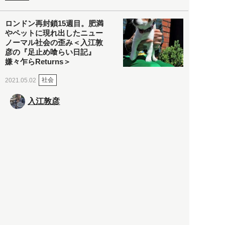
ロンドン再封鎖15週目。肥満
やペットに現れ出したニュー
ノーマル社会の歪み＜入江敦
彦の『足止め喰らい日記』
嫌々乍らReturns＞
社会
2021.05.02
入江敦彦
「ケーキの出前」に「高級ブ
ランドのサブスク」も――コ
ロナ禍のなか「進化」する百
貨店
政治・経済
2021.05.02
都市商業研究所