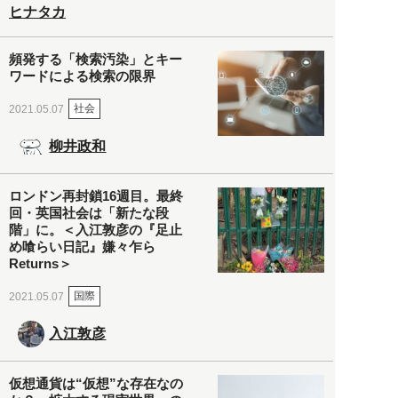
ヒナタカ
頻発する「検索汚染」とキー
ワードによる検索の限界
社会
2021.05.07
柳井政和
ロンドン再封鎖16週目。最終
回・英国社会は「新たな段
階」に。＜入江敦彦の『足止
め喰らい日記』嫌々乍ら
Returns＞
国際
2021.05.07
入江敦彦
仮想通貨は“仮想”な存在なの