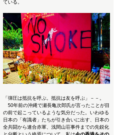
ている。
「弾圧は抵抗を呼ぶ。抵抗は友を呼ぶ」－－。
50年前の沖縄で瀬長亀次郎氏が言ったことが目
の前で起こっているような気分だった。いわゆる
日本の「有識者」たちが引き合いに出す、日本の
全共闘から連合赤軍、浅間山荘事件までの先鋭化
と分断という終焉について、私は
今の香港をその