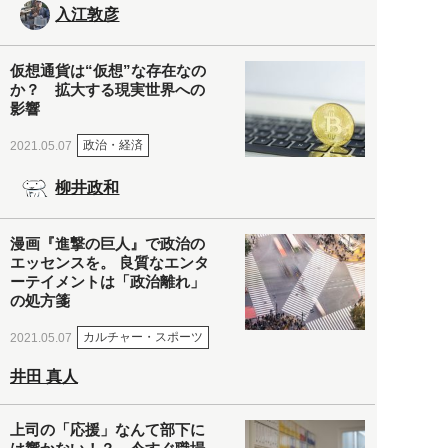
入江敦彦
仮想通貨は“仮想”な存在なの
か？ 拡大する現実世界への
影響
政治・経済
2021.05.07
柳井政和
漫画『進撃の巨人』で政治の
エッセンスを。 良質なエンタ
ーテイメントは「政治離れ」
の処方箋
カルチャー・スポーツ
2021.05.07
井田 真人
上司の「応援」なんて部下に