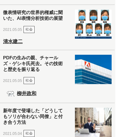
微表情研究の世界的権威に聞
いた、AI表情分析技術の展望
社会
2021.05.05
清水建二
PDFの生みの親、チャール
ズ・ゲシキ氏死去。その技術
と歴史を振り返る
社会
2021.05.05
柳井政和
新年度で登場した「どうして
もソリが合わない同僚」と付
き合う方法
社会
2021.05.04