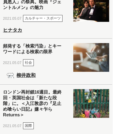
員悪人」の祭典。映画『ジェ
ントルメン』の魅力
カルチャー・スポーツ
2021.05.07
ヒナタカ
頻発する「検索汚染」とキー
ワードによる検索の限界
社会
2021.05.07
柳井政和
ロンドン再封鎖16週目。最終
回・英国社会は「新たな段
階」に。＜入江敦彦の『足止
め喰らい日記』嫌々乍ら
Returns＞
国際
2021.05.07