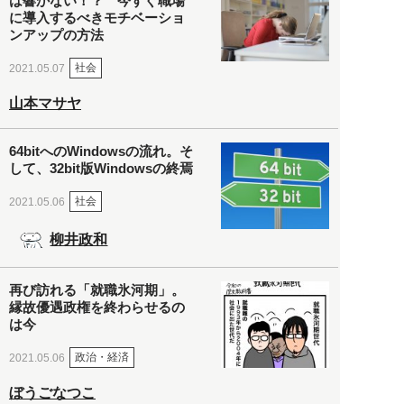
は響かない！？ 今すぐ職場
に導入するべきモチベーショ
ンアップの方法
社会
2021.05.07
山本マサヤ
64bitへのWindowsの流れ。そ
して、32bit版Windowsの終焉
社会
2021.05.06
柳井政和
再び訪れる「就職氷河期」。
縁故優遇政権を終わらせるの
は今
政治・経済
2021.05.06
ぼうごなつこ