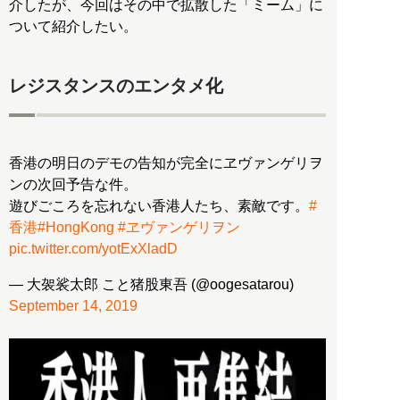
介したが、今回はその中で拡散した「ミーム」に
ついて紹介したい。
レジスタンスのエンタメ化
香港の明日のデモの告知が完全にヱヴァンゲリヲ
ンの次回予告な件。
遊びごころを忘れない香港人たち、素敵です。
#
香港
#HongKong
#ヱヴァンゲリヲン
pic.twitter.com/yotExXladD
— 大袈裟太郎 こと猪股東吾 (@oogesatarou)
September 14, 2019