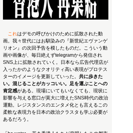
これ
はデモの呼びかけのために拡散された動
画。我々世代にはお馴染みの『新世紀エヴァンゲ
リオン』の次回予告を模したものだ。こういう動
画や画像が、毎日絶えずtelegramから発信され
SNS上に拡散されていく。日本なら広告代理店が
入ったかのようなクオリティ高い表現がプロテス
ターのイメージを更新していった。
共に歩きた
い。混じることがカッコいい。足を運ぶことへの
肯定感
がある。現場にいてもいなくても、現状に
影響を与える窓口が莫大に増えたSNS時代の政治
運動。レジスタンスのエンタメ化とも言えるこの
柔軟な表現力を日本の政治クラスタも学ぶ必要が
あるだろう。