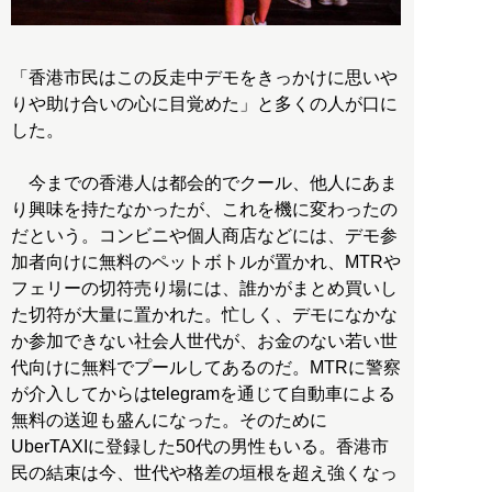
「香港市民はこの反走中デモをきっかけに思いや
りや助け合いの心に目覚めた」と多くの人が口に
した。
今までの香港人は都会的でクール、他人にあま
り興味を持たなかったが、これを機に変わったの
だという。コンビニや個人商店などには、デモ参
加者向けに無料のペットボトルが置かれ、MTRや
フェリーの切符売り場には、誰かがまとめ買いし
た切符が大量に置かれた。忙しく、デモになかな
か参加できない社会人世代が、お金のない若い世
代向けに無料でプールしてあるのだ。MTRに警察
が介入してからはtelegramを通じて自動車による
無料の送迎も盛んになった。そのために
UberTAXIに登録した50代の男性もいる。香港市
民の結束は今、世代や格差の垣根を超え強くなっ