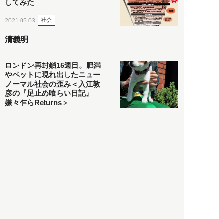
してみた
社会
2021.05.03
清義明
ロンドン再封鎖15週目。肥満
やペットに現れ出したニュー
ノーマル社会の歪み＜入江敦
彦の『足止め喰らい日記』
嫌々乍らReturns＞
社会
2021.05.02
入江敦彦
「ケーキの出前」に「高級ブ
ランドのサブスク」も――コ
ロナ禍のなか「進化」する百
貨店
政治・経済
2021.05.02