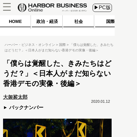
▶PC版
HOME
政治・経済
社会
国際
ハーバー・ビジネス・オンライン
国際
「僕らは覚醒した、きみたち
はどうだ？」＜日本人がまだ知らない香港デモの実像・後編＞
「僕らは覚醒した、きみたちはど
うだ？」＜日本人がまだ知らない
香港デモの実像・後編＞
大袈裟太郎
2020.01.12
バックナンバー