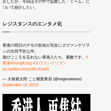
介したが、今回はその中で拡散した「ミーム」に
ついて紹介したい。
レジスタンスのエンタメ化
香港の明日のデモの告知が完全にヱヴァンゲリヲ
ンの次回予告な件。
遊びごころを忘れない香港人たち、素敵です。
#
香港
#HongKong
#ヱヴァンゲリヲン
pic.twitter.com/yotExXladD
— 大袈裟太郎 こと猪股東吾 (@oogesatarou)
September 14, 2019