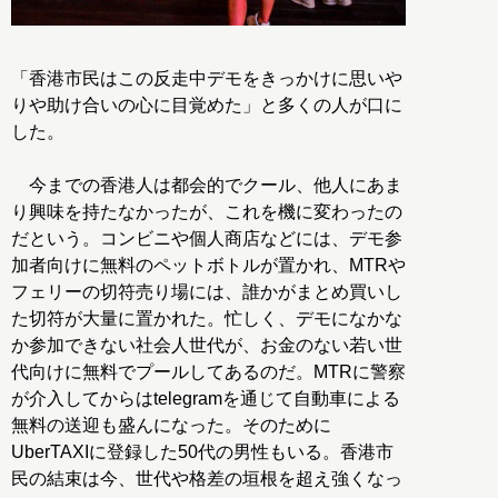
「香港市民はこの反走中デモをきっかけに思いや
りや助け合いの心に目覚めた」と多くの人が口に
した。
今までの香港人は都会的でクール、他人にあま
り興味を持たなかったが、これを機に変わったの
だという。コンビニや個人商店などには、デモ参
加者向けに無料のペットボトルが置かれ、MTRや
フェリーの切符売り場には、誰かがまとめ買いし
た切符が大量に置かれた。忙しく、デモになかな
か参加できない社会人世代が、お金のない若い世
代向けに無料でプールしてあるのだ。MTRに警察
が介入してからはtelegramを通じて自動車による
無料の送迎も盛んになった。そのために
UberTAXIに登録した50代の男性もいる。香港市
民の結束は今、世代や格差の垣根を超え強くなっ