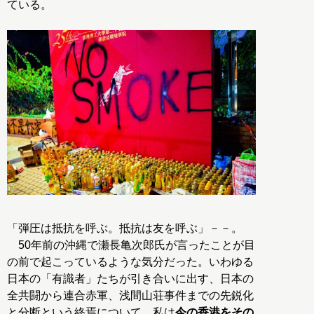
ている。
「弾圧は抵抗を呼ぶ。抵抗は友を呼ぶ」－－。
50年前の沖縄で瀬長亀次郎氏が言ったことが目
の前で起こっているような気分だった。いわゆる
日本の「有識者」たちが引き合いに出す、日本の
全共闘から連合赤軍、浅間山荘事件までの先鋭化
と分断という終焉について、私は
今の香港をその