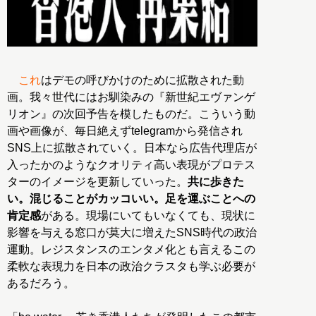
これ
はデモの呼びかけのために拡散された動
画。我々世代にはお馴染みの『新世紀エヴァンゲ
リオン』の次回予告を模したものだ。こういう動
画や画像が、毎日絶えずtelegramから発信され
SNS上に拡散されていく。日本なら広告代理店が
入ったかのようなクオリティ高い表現がプロテス
ターのイメージを更新していった。
共に歩きた
い。混じることがカッコいい。足を運ぶことへの
肯定感
がある。現場にいてもいなくても、現状に
影響を与える窓口が莫大に増えたSNS時代の政治
運動。レジスタンスのエンタメ化とも言えるこの
柔軟な表現力を日本の政治クラスタも学ぶ必要が
あるだろう。